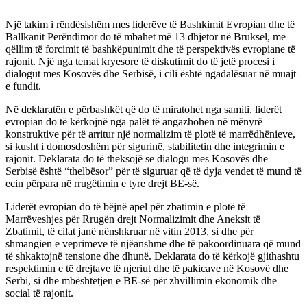
Një takim i rëndësishëm mes liderëve të Bashkimit Evropian dhe të
Ballkanit Perëndimor do të mbahet më 13 dhjetor në Bruksel, me
qëllim të forcimit të bashkëpunimit dhe të perspektivës evropiane të
rajonit. Një nga temat kryesore të diskutimit do të jetë procesi i
dialogut mes Kosovës dhe Serbisë, i cili është ngadalësuar në muajt
e fundit.
Në deklaratën e përbashkët që do të miratohet nga samiti, liderët
evropian do të kërkojnë nga palët të angazhohen në mënyrë
konstruktive për të arritur një normalizim të plotë të marrëdhënieve,
si kusht i domosdoshëm për sigurinë, stabilitetin dhe integrimin e
rajonit. Deklarata do të theksojë se dialogu mes Kosovës dhe
Serbisë është “thelbësor” për të siguruar që të dyja vendet të mund të
ecin përpara në rrugëtimin e tyre drejt BE-së.
Liderët evropian do të bëjnë apel për zbatimin e plotë të
Marrëveshjes për Rrugën drejt Normalizimit dhe Aneksit të
Zbatimit, të cilat janë nënshkruar në vitin 2013, si dhe për
shmangien e veprimeve të njëanshme dhe të pakoordinuara që mund
të shkaktojnë tensione dhe dhunë. Deklarata do të kërkojë gjithashtu
respektimin e të drejtave të njeriut dhe të pakicave në Kosovë dhe
Serbi, si dhe mbështetjen e BE-së për zhvillimin ekonomik dhe
social të rajonit.