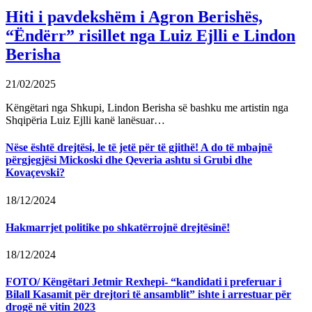
Hiti i pavdekshëm i Agron Berishës,
“Ëndërr” risillet nga Luiz Ejlli e Lindon
Berisha
21/02/2025
Këngëtari nga Shkupi, Lindon Berisha së bashku me artistin nga
Shqipëria Luiz Ejlli kanë lanësuar…
Nëse është drejtësi, le të jetë për të gjithë! A do të mbajnë
përgjegjësi Mickoski dhe Qeveria ashtu si Grubi dhe
Kovaçevski?
18/12/2024
Hakmarrjet politike po shkatërrojnë drejtësinë!
18/12/2024
FOTO/ Këngëtari Jetmir Rexhepi- “kandidati i preferuar i
Bilall Kasamit për drejtori të ansamblit” ishte i arrestuar për
drogë në vitin 2023