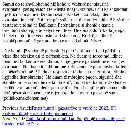
Samiti do të zhvillohet në një kohë të vështirë për sigurinë
evropiane, pas agresionit të Rusisë ndaj Ukrainës, i cili ka shkaktuar
një krizë të madhe ndërkombëtare. Në këtë kontekst, liderët
evropian do të bëjnë thirrje për solidaritet dhe unitet midis BE-së dhe
partnerëve të saj në Ballkanin Perëndimor, si shenjë e qartë e
orientimit strategjik të këtyre vendeve. Deklarata do të kërkojë nga
shtetet e rajonit të vendosin sanksione ndaj Rusisë, si dhe të
bashkëpunojnë në parandalimin e anashkalimit të tyre.
“Ne kemi një vizion të përbashkët për të ardhmen, i cili përfshin
vlera dhe përgjegjësi të përbashkëta. Ne duam të forcojmë lidhjet
tona me Ballkanin Perëndimor, si një pjesë e pandashme e familjes
evropiane. Ne duam të ndihmojmë këto vende të përmbushin kriteret
e anëtarësimit në BE, duke respektuar të drejtat e njeriut, sundimin e
ligjit dhe demokracinë. Ne duam të mbrojmë paqen, sigurinë dhe
stabilitetin në rajon dhe në kontinent”, thuhet në draftin e deklaratës
të cilën e miratojnë liderët por me të cilën pritet që të përshtaten edhe
përfaqësuesit e shteteve të rajonit që do të marrin pjesë në samit.
(politiko.makdomen.net)
Previous Article
Rritet numri i gazetarëve të vrarë në 2023, IFJ
kërkon mbrojtje më të fortë për mediat
Next Article
Putin konfirmon kandidaturën për një mandat të pestë
presidencial në Rusi