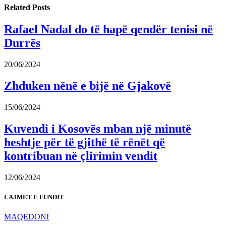
Related
Posts
Rafael Nadal do të hapë qendër tenisi në
Durrës
20/06/2024
Zhduken nënë e bijë në Gjakovë
15/06/2024
Kuvendi i Kosovës mban një minutë
heshtje për të gjithë të rënët që
kontribuan në çlirimin vendit
12/06/2024
LAJMET E FUNDIT
MAQEDONI