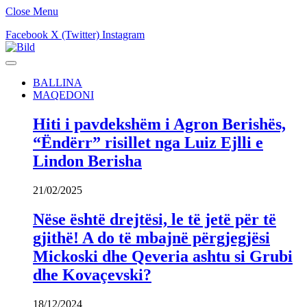
Close Menu
Facebook
X (Twitter)
Instagram
BALLINA
MAQEDONI
Hiti i pavdekshëm i Agron Berishës,
“Ëndërr” risillet nga Luiz Ejlli e
Lindon Berisha
21/02/2025
Nëse është drejtësi, le të jetë për të
gjithë! A do të mbajnë përgjegjësi
Mickoski dhe Qeveria ashtu si Grubi
dhe Kovaçevski?
18/12/2024