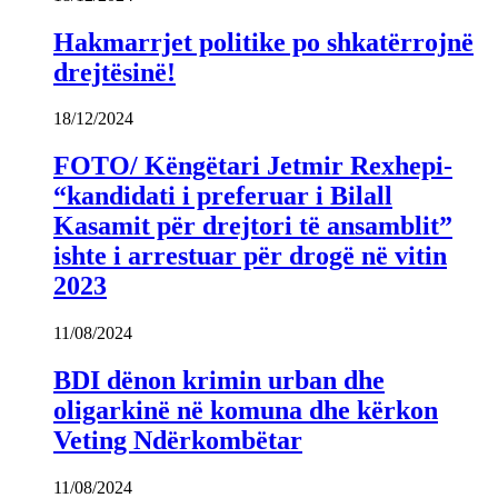
Hakmarrjet politike po shkatërrojnë
drejtësinë!
18/12/2024
FOTO/ Këngëtari Jetmir Rexhepi-
“kandidati i preferuar i Bilall
Kasamit për drejtori të ansamblit”
ishte i arrestuar për drogë në vitin
2023
11/08/2024
BDI dënon krimin urban dhe
oligarkinë në komuna dhe kërkon
Veting Ndërkombëtar
11/08/2024