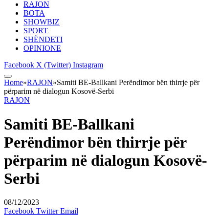
RAJON
BOTA
SHOWBIZ
SPORT
SHËNDETI
OPINIONE
Facebook
X (Twitter)
Instagram
Home
»
RAJON
»
Samiti BE-Ballkani Perëndimor bën thirrje për
përparim në dialogun Kosovë-Serbi
RAJON
Samiti BE-Ballkani
Perëndimor bën thirrje për
përparim në dialogun Kosovë-
Serbi
08/12/2023
Facebook
Twitter
Email