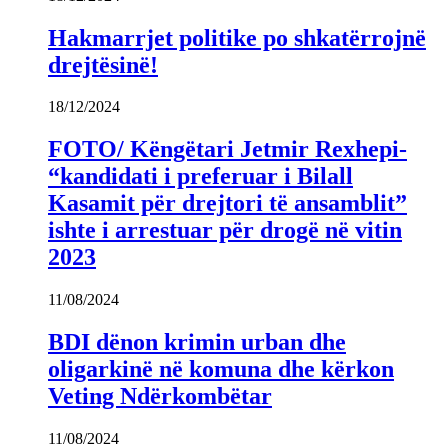
Hakmarrjet politike po shkatërrojnë
drejtësinë!
18/12/2024
FOTO/ Këngëtari Jetmir Rexhepi-
“kandidati i preferuar i Bilall
Kasamit për drejtori të ansamblit”
ishte i arrestuar për drogë në vitin
2023
11/08/2024
BDI dënon krimin urban dhe
oligarkinë në komuna dhe kërkon
Veting Ndërkombëtar
11/08/2024