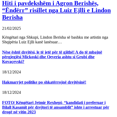
Hiti i pavdekshëm i Agron Berishës,
“Ëndërr” risillet nga Luiz Ejlli e Lindon
Berisha
21/02/2025
Këngëtari nga Shkupi, Lindon Berisha së bashku me artistin nga
Shqipëria Luiz Ejlli kanë lanësuar…
Nëse është drejtësi, le të jetë për të gjithë! A do të mbajnë
përgjegjësi Mickoski dhe Qeveria ashtu si Grubi dhe
Kovaçevski?
18/12/2024
Hakmarrjet politike po shkatërrojnë drejtësinë!
18/12/2024
FOTO/ Këngëtari Jetmir Rexhepi- “kandidati i preferuar i
Bilall Kasamit për drejtori të ansamblit” ishte i arrestuar për
drogë në vitin 2023