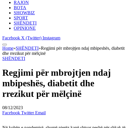
RAJON
BOTA
SHOWBIZ
SPORT
SHËNDETI
OPINIONE
Facebook
X (Twitter)
Instagram
Home
»
SHËNDETI
»
Regjimi për mbrojtjen ndaj mbipeshës, diabetit
dhe rrezikut për mëlçinë
SHËNDETI
Regjimi për mbrojtjen ndaj
mbipeshës, diabetit dhe
rrezikut për mëlçinë
08/12/2023
Facebook
Twitter
Email
Në kohën e pandemisë, shumë njerëz kanë shtuar peshë për shkak të