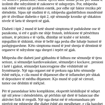
izolimit dhe ndryshimit të zakoneve të ushqyerjes. Por, mbipesha
nuk është vetëm një problem estetik, por edhe një faktor rreziku për
shëndetin. Sipas një studimi të ri, mbipesha gjashtëfishon mundësinë
për të zhvilluar diabetin e tipit 2, një sëmundje kronike që shkakton
nivele të larta të sheqerit në gjak.
Diabeti i tipit 2 mund të ketë shumë simptoma të padukshme ose të
pazakonta, si erë e gojës me shije frutash, infeksione të përsëritura
urinare, të përziera e të vjella, dhimbje në krahë e në këmbë,
mjegullim të shikimit, rënie të beftë nga pesha dhe luhatje humori të
pashpjegueshme. Këto simptoma mund të jenë shenja të dëmtimit të
organeve të ndryshme nga sheqeri i tepërt në gjak.
Mbipesha dhe diabeti janë gjithashtu të lidhura me sëmundje të tjera
serioze, si sëmundjet kardiovaskulare, sëmundjet e kockave, presioni
i lartë i gjakut, sëmundjet kancerogjene dhe vështirësitë në
frymëmarrje. Një nga organet më të prekura nga këto sëmundje
është mëlçia, e cila mund të dhjamoset dhe të inflamohet për shkak
të depozitave të mëdha dhjamore. Kjo mund të çojë në cirrozë,
tumor ose dështim të mëlçisë.
Për të parandaluar këto komplikime, ekspertët këshillojnë të ndiqet
një stil jetese i shëndetshëm, që përfshin një dietë të balancuar dhe
aktivitet fizik të rregullt. Një nga dietat më të rekomanduara për
njerëzit me mbipeshe dhe diabet është ajo mesdhetare, e cila bazohet