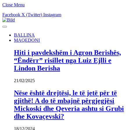
Close Menu
Facebook
X (Twitter)
Instagram
BALLINA
MAQEDONI
Hiti i pavdekshëm i Agron Berishës,
“Ëndërr” risillet nga Luiz Ejlli e
Lindon Berisha
21/02/2025
Nëse është drejtësi, le të jetë për të
gjithë! A do të mbajnë përgjegjësi
Mickoski dhe Qeveria ashtu si Grubi
dhe Kovaçevski?
18/12/2024