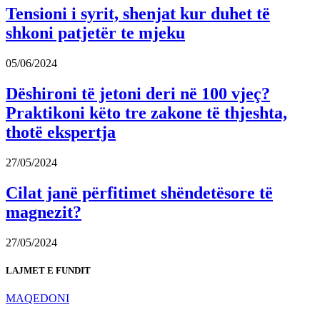
Tensioni i syrit, shenjat kur duhet të
shkoni patjetër te mjeku
05/06/2024
Dëshironi të jetoni deri në 100 vjeç?
Praktikoni këto tre zakone të thjeshta,
thotë ekspertja
27/05/2024
Cilat janë përfitimet shëndetësore të
magnezit?
27/05/2024
LAJMET E FUNDIT
MAQEDONI