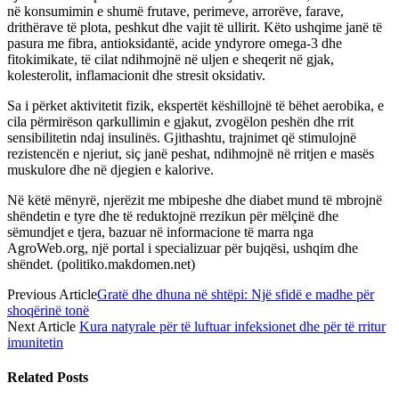
në konsumimin e shumë frutave, perimeve, arrorëve, farave,
drithërave të plota, peshkut dhe vajit të ullirit. Këto ushqime janë të
pasura me fibra, antioksidantë, acide yndyrore omega-3 dhe
fitokimikate, të cilat ndihmojnë në uljen e sheqerit në gjak,
kolesterolit, inflamacionit dhe stresit oksidativ.
Sa i përket aktivitetit fizik, ekspertët këshillojnë të bëhet aerobika, e
cila përmirëson qarkullimin e gjakut, zvogëlon peshën dhe rrit
sensibilitetin ndaj insulinës. Gjithashtu, trajnimet që stimulojnë
rezistencën e njeriut, siç janë peshat, ndihmojnë në rritjen e masës
muskulore dhe në djegien e kalorive.
Në këtë mënyrë, njerëzit me mbipeshe dhe diabet mund të mbrojnë
shëndetin e tyre dhe të reduktojnë rrezikun për mëlçinë dhe
sëmundjet e tjera, bazuar në informacione të marra nga
AgroWeb.org, një portal i specializuar për bujqësi, ushqim dhe
shëndet. (politiko.makdomen.net)
Previous Article
Gratë dhe dhuna në shtëpi: Një sfidë e madhe për
shoqërinë tonë
Next Article
Kura natyrale për të luftuar infeksionet dhe për të rritur
imunitetin
Related
Posts