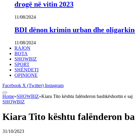
drogë në vitin 2023
11/08/2024
BDI dënon krimin urban dhe oligarki
11/08/2024
RAJON
BOTA
SHOWBIZ
SPORT
SHËNDETI
OPINIONE
Facebook
X (Twitter)
Instagram
Home
»
SHOWBIZ
»
Kiara Tito kështu falënderon bashkëshortin e saj
SHOWBIZ
Kiara Tito kështu falënderon ba
31/10/2023