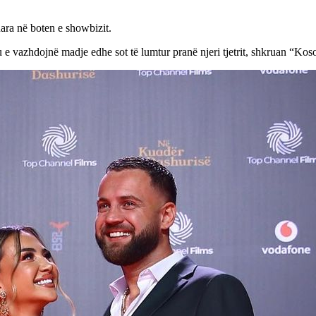
ara në boten e showbizit.
 e vazhdojnë madje edhe sot të lumtur pranë njeri tjetrit, shkruan “Kos