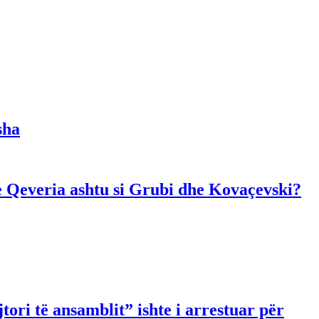
sha
dhe Qeveria ashtu si Grubi dhe Kovaçevski?
ori të ansamblit” ishte i arrestuar për