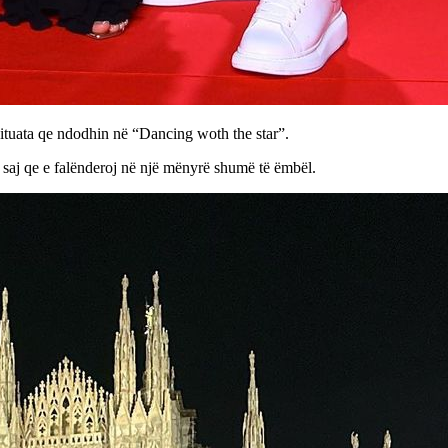
situata qe ndodhin në “Dancing woth the star”.
e saj qe e falënderoj në një mënyrë shumë të ëmbël.