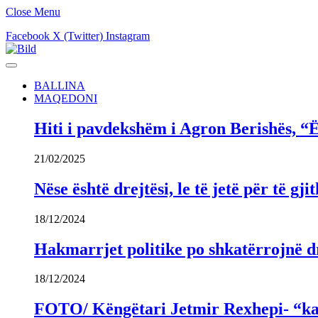
Close Menu
Facebook
X (Twitter)
Instagram
BALLINA
MAQEDONI
Hiti i pavdekshëm i Agron Berishës, “Ë
21/02/2025
Nëse është drejtësi, le të jetë për të 
18/12/2024
Hakmarrjet politike po shkatërrojnë dr
18/12/2024
FOTO/ Këngëtari Jetmir Rexhepi- “kandi