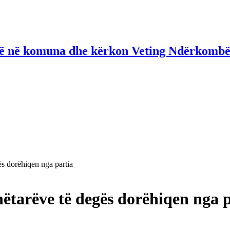
në në komuna dhe kërkon Veting Ndërkombë
ës dorëhiqen nga partia
nëtarëve të degës dorëhiqen nga 