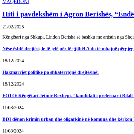
MAQEDONI
Hiti i pavdekshëm i Agron Berishës, “Ëndër
21/02/2025
Këngëtari nga Shkupi, Lindon Berisha së bashku me artistin nga Shqi
Nëse është drejtësi, le të jetë për të gjithë! A do të mbajnë përg
18/12/2024
Hakmarrjet politike po shkatërrojnë drejtësinë!
18/12/2024
FOTO/ Këngëtari Jetmir Rexhepi- “kandidati i preferuar i Bilall K
11/08/2024
BDI dënon krimin urban dhe oligarkinë në komuna dhe kërkon
11/08/2024