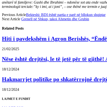
anëtarë të familjeve: Gashi dhe Ibrahimi – ndonëse sot ata ende vazh
terminologii terciale:”ky i imi, ai i joni”, – ose thënë me termin e j
Previous Article
Bekteshi: BDI është partia e parë në bllokun shqiptar
Next Article
Grenell në Shkup, takoi Ahmetin dhe Grubin
Related
Posts
Hiti i pavdekshëm i Agron Berishës, “Ëndër
21/02/2025
Nëse është drejtësi, le të jetë për të gjit
18/12/2024
Hakmarrjet politike po shkatërrojnë drejt
18/12/2024
LAJMET E FUNDIT