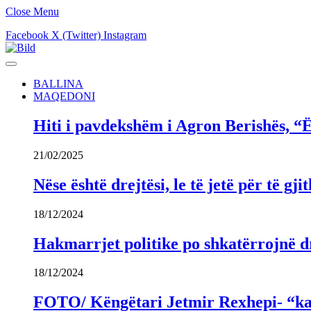
Close Menu
Facebook
X (Twitter)
Instagram
BALLINA
MAQEDONI
Hiti i pavdekshëm i Agron Berishës, “Ë
21/02/2025
Nëse është drejtësi, le të jetë për të 
18/12/2024
Hakmarrjet politike po shkatërrojnë dr
18/12/2024
FOTO/ Këngëtari Jetmir Rexhepi- “kandi