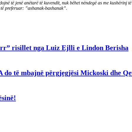
dojnë të jenë anëtarë të kuvendit, nuk bëhet nëndegë as me kushërinj t
uaj të preferuar: ”axhanak-baxhanak”.
r” risillet nga Luiz Ejlli e Lindon Berisha
hë! A do të mbajnë përgjegjësi Mickoski dhe 
ësinë!