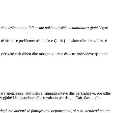
im shqetësimet tona lidhur me pakënaqësitë e akumuluara gjatë këtyre
të themi se problemet në degën e Çairit janë akumulim i revoltës së
t për këtë tash dihen dhe mbajnë vulën e dy – tre individëve që kanë
ara anëtarësisë, aktivistëve, simpatizantëve dhe përkrahësve, por edhe
r gjithë këtë katrahurë dhe rezultatin për degën Çair, flasin edhe
et degë me anëtarë të familjes dhe nepotizmave, si p.sh. nëndegë me tre