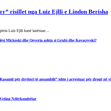
r” risillet nga Luiz Ejlli e Lindon Berisha
përia Luiz Ejlli kanë lanësuar…
jegjësi Mickoski dhe Qeveria ashtu si Grubi dhe Kovaçevski?
asamit për drejtori të ansamblit” ishte i arrestuar për drogë në v
 Veting Ndërkombëtar