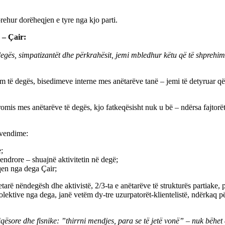
rehur dorëheqjen e tyre nga kjo parti.
 – Çair:
 degës, simpatizantët dhe përkrahësit, jemi mbledhur këtu që të shpreh
 të degës, bisedimeve interne mes anëtarëve tanë – jemi të detyruar që 
mis mes anëtarëve të degës, kjo fatkeqësisht nuk u bë – ndërsa fajtorë
o vendime:
;
ndrore – shuajnë aktivitetin në degë;
qen nga dega Çair;
rë nëndegësh dhe aktivistë, 2/3-ta e anëtarëve të strukturës partiake, p
lektive nga dega, janë vetëm dy-tre uzurpatorët-klientelistë, ndërkaq pë
 miqësore dhe fisnike: ”thirrni mendjes, para se të jetë vonë” – nuk bëh