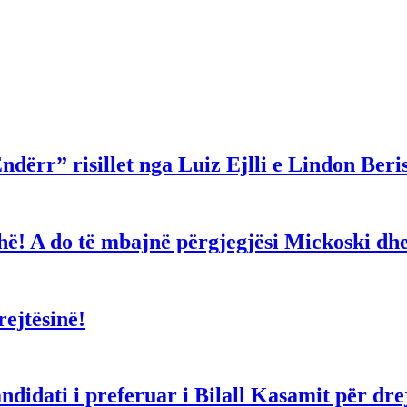
ndërr” risillet nga Luiz Ejlli e Lindon Beri
gjithë! A do të mbajnë përgjegjësi Mickoski 
ejtësinë!
dati i preferuar i Bilall Kasamit për drejt