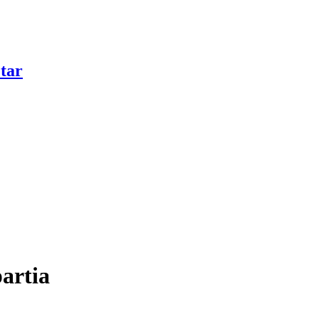
tar
partia