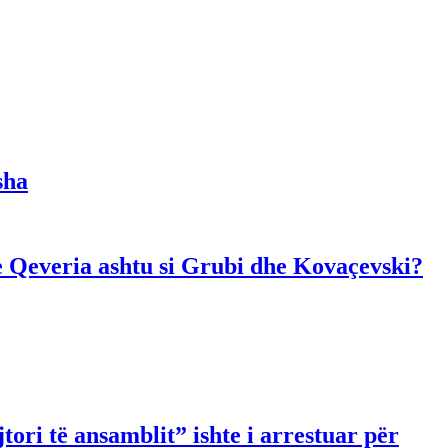
sha
dhe Qeveria ashtu si Grubi dhe Kovaçevski?
ori të ansamblit” ishte i arrestuar për