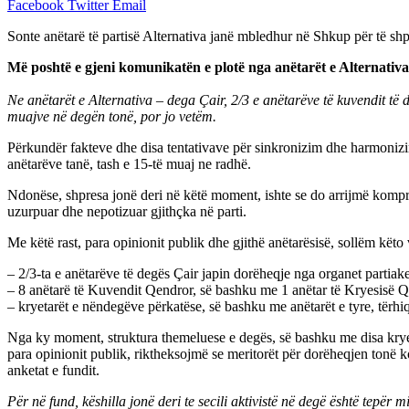
Facebook
Twitter
Email
Sonte anëtarë të partisë Alternativa janë mbledhur në Shkup për të shp
Më poshtë e gjeni komunikatën e plotë nga anëtarët e Alternativa
Ne anëtarët e Alternativa – dega Çair, 2/3 e anëtarëve të kuvendit të
muajve në degën tonë, por jo vetëm.
Përkundër fakteve dhe disa tentativave për sinkronizim dhe harmonizim
anëtarëve tanë, tash e 15-të muaj ne radhë.
Ndonëse, shpresa jonë deri në këtë moment, ishte se do arrijmë kompro
uzurpuar dhe nepotizuar gjithçka në parti.
Me këtë rast, para opinionit publik dhe gjithë anëtarësisë, sollëm kët
– 2/3-ta e anëtarëve të degës Çair japin dorëheqje nga organet partiake
– 8 anëtarë të Kuvendit Qendror, së bashku me 1 anëtar të Kryesisë Qe
– kryetarët e nëndegëve përkatëse, së bashku me anëtarët e tyre, tërhi
Nga ky moment, struktura themeluese e degës, së bashku me disa kryeta
para opinionit publik, riktheksojmë se meritorët për dorëheqjen tonë ko
anketat e fundit.
Për në fund, këshilla jonë deri te secili aktivistë në degë është tepër