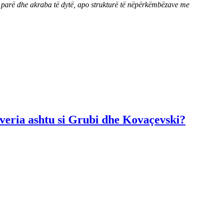
ë parë dhe akraba të dytë, apo strukturë të nëpërkëmbëzave me
Qeveria ashtu si Grubi dhe Kovaçevski?