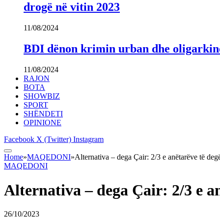
drogë në vitin 2023
11/08/2024
BDI dënon krimin urban dhe oligarki
11/08/2024
RAJON
BOTA
SHOWBIZ
SPORT
SHËNDETI
OPINIONE
Facebook
X (Twitter)
Instagram
Home
»
MAQEDONI
»
Alternativa – dega Çair: 2/3 e anëtarëve të deg
MAQEDONI
Alternativa – dega Çair: 2/3 e a
26/10/2023