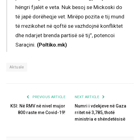
hëngri fjalët e veta. Nuk besoj se Mickoski do
të japë dorëheqje vet. Mirëpo pozita e tij mund
të rrezikohet në qoftë se vazhdojnë konfliktet
dhe ndarjet brenda partisë së tij”, potencoi
Saraçini.
(Poltiko.mk)
Aktuale
PREVIOUS ARTICLE
NEXT ARTICLE
KSI: Në RMV në nivel mujor
Numri i vdekjeve në Gaza
800 raste me Covid-19!
rritet në 3,785, thotë
ministria e shëndetësisë