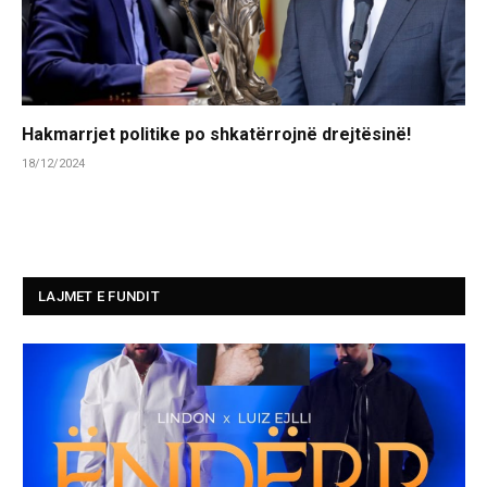
Hakmarrjet politike po shkatërrojnë drejtësinë!
18/12/2024
LAJMET E FUNDIT