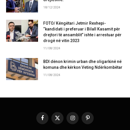
18/12/2024
FOTO/ Këngëtari Jetmir Rexhepi-
“kandidati i preferuar i Bilall Kasamit për
drejtori të ansamblit” ishte i arrestuar për
drogë në vitin 2023
11/08/2024
BDI dënon krimin urban dhe oligarkinë në
komuna dhe kërkon Veting Ndërkombëtar
11/08/2024
Facebook
X
Instagram
Pinterest
(Twitter)