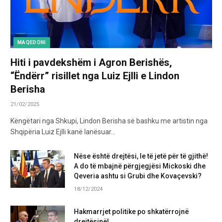
MAQEDONI
Hiti i pavdekshëm i Agron Berishës,
“Ëndërr” risillet nga Luiz Ejlli e Lindon
Berisha
21/02/2025
Këngëtari nga Shkupi, Lindon Berisha së bashku me artistin nga
Shqipëria Luiz Ejlli kanë lanësuar…
Nëse është drejtësi, le të jetë për të gjithë!
A do të mbajnë përgjegjësi Mickoski dhe
Qeveria ashtu si Grubi dhe Kovaçevski?
18/12/2024
Hakmarrjet politike po shkatërrojnë
drejtësinë!