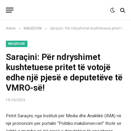
»
»
Home
MAQEDONI
Saraçini: Për ndryshimet kushtetuese pritet të votojë edhe një pjesë e deputetëve të VMRO-së!
MAQEDONI
Saraçini: Për ndryshimet
kushtetuese pritet të votojë
edhe një pjesë e deputetëve të
VMRO-së!
19/10/2023
Petrit Saraçini, nga Instituti për Media dhe Analitikë (IMA) në
një prononcim për portalin “Politiko.makdomen.net” thotë se