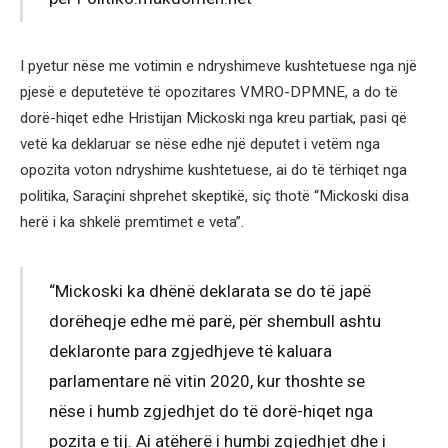
I pyetur nëse me votimin e ndryshimeve kushtetuese nga një
pjesë e deputetëve të opozitares VMRO-DPMNE, a do të
dorë-hiqet edhe Hristijan Mickoski nga kreu partiak, pasi që
vetë ka deklaruar se nëse edhe një deputet i vetëm nga
opozita voton ndryshime kushtetuese, ai do të tërhiqet nga
politika, Saraçini shprehet skeptikë, siç thotë “Mickoski disa
herë i ka shkelë premtimet e veta”.
“Mickoski ka dhënë deklarata se do të japë
dorëheqje edhe më parë, për shembull ashtu
deklaronte para zgjedhjeve të kaluara
parlamentare në vitin 2020, kur thoshte se
nëse i humb zgjedhjet do të dorë-hiqet nga
pozita e tij. Ai atëherë i humbi zgjedhjet dhe i