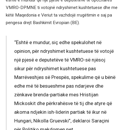
është e mundur që një pjesë e deputetëve të opozitares
VMRO-DPMNE ti votojnë ndryshimet kushtetuese dhe me
këtë Maqedonia e Veriut ta vazhdojë rrugëtimin e saj pa
pengesa drejt Bashkimit Evropian (BE).
“Është e mundur, siç edhe spekulohet në
opinion, për ndryshimet kushtetuese të votojë
një pjesë e deputetëve të VMRO-së njësoj
sikur për ndryshimet kushtetuese pas
Marrëveshjes së Prespës, spekulime që u bënë
edhe më të besueshme pas ndarjeve dhe
zënkave brenda-partiake mes Hristijan
Mickoskit dhe përkrahësve të tij dhe atyre që
akoma ndjekin ish-liderin partiak të ikur në
Hungari, Nikolla Gruevski”, deklaroi Saraçini
për Politiko.makdomen.net