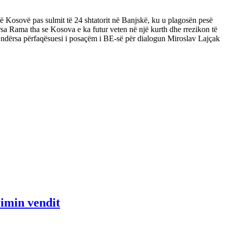
 Kosovë pas sulmit të 24 shtatorit në Banjskë, ku u plagosën pesë
rsa Rama tha se Kosova e ka futur veten në një kurth dhe rrezikon të
ndërsa përfaqësuesi i posaçëm i BE-së për dialogun Miroslav Lajçak
rimin vendit