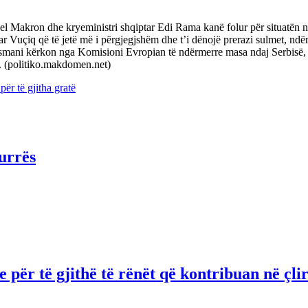
l Makron dhe kryeministri shqiptar Edi Rama kanë folur për situatën në
ar Vuçiq që të jetë më i përgjegjshëm dhe t’i dënojë prerazi sulmet, ndë
smani kërkon nga Komisioni Evropian të ndërmerre masa ndaj Serbisë, 
e. (politiko.makdomen.net)
ër të gjitha gratë
urrës
për të gjithë të rënët që kontribuan në çli