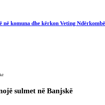
në në komuna dhe kërkon Veting Ndërkombë
skë
nojë sulmet në Banjskë