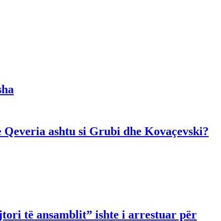
sha
dhe Qeveria ashtu si Grubi dhe Kovaçevski?
ori të ansamblit” ishte i arrestuar për