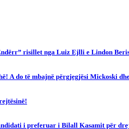
ndërr” risillet nga Luiz Ejlli e Lindon Beri
gjithë! A do të mbajnë përgjegjësi Mickoski 
ejtësinë!
dati i preferuar i Bilall Kasamit për drejt