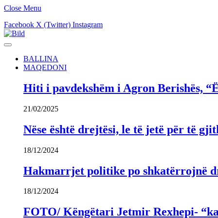
Close Menu
Facebook
X (Twitter)
Instagram
BALLINA
MAQEDONI
Hiti i pavdekshëm i Agron Berishës, “Ë
21/02/2025
Nëse është drejtësi, le të jetë për të 
18/12/2024
Hakmarrjet politike po shkatërrojnë dr
18/12/2024
FOTO/ Këngëtari Jetmir Rexhepi- “kandi