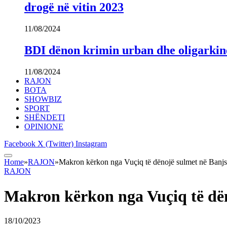
drogë në vitin 2023
11/08/2024
BDI dënon krimin urban dhe oligarki
11/08/2024
RAJON
BOTA
SHOWBIZ
SPORT
SHËNDETI
OPINIONE
Facebook
X (Twitter)
Instagram
Home
»
RAJON
»
Makron kërkon nga Vuçiq të dënojë sulmet në Banj
RAJON
Makron kërkon nga Vuçiq të dë
18/10/2023