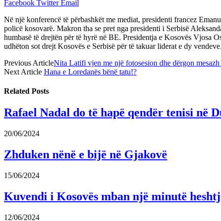
Facebook
Twitter
Email
Në një konferencë të përbashkët me mediat, presidenti francez Emanue
policë kosovarë. Makron tha se pret nga presidenti i Serbisë Aleksand
humbasë të drejtën për të hyrë në BE. Presidentja e Kosovës Vjosa O
udhëton sot drejt Kosovës e Serbisë për të takuar liderat e dy vendev
Previous Article
Nita Latifi vjen me një fotosesion dhe dërgon mesazh p
Next Article
Hana e Loredanës bënë tatu!?
Related
Posts
Rafael Nadal do të hapë qendër tenisi në D
20/06/2024
Zhduken nënë e bijë në Gjakovë
15/06/2024
Kuvendi i Kosovës mban një minutë heshtje 
12/06/2024