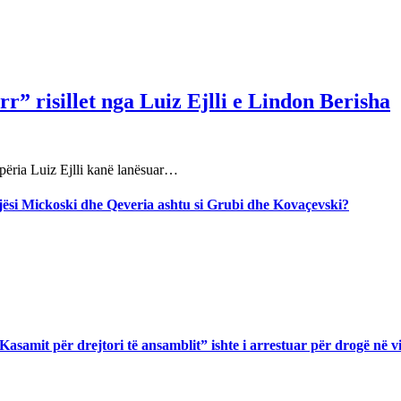
r” risillet nga Luiz Ejlli e Lindon Berisha
përia Luiz Ejlli kanë lanësuar…
jegjësi Mickoski dhe Qeveria ashtu si Grubi dhe Kovaçevski?
asamit për drejtori të ansamblit” ishte i arrestuar për drogë në v