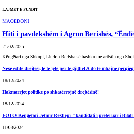
LAJMET E FUNDIT
MAQEDONI
Hiti i pavdekshëm i Agron Berishës, “Ëndër
21/02/2025
Këngëtari nga Shkupi, Lindon Berisha së bashku me artistin nga Shqi
Nëse është drejtësi, le të jetë për të gjithë! A do të mbajnë përg
18/12/2024
Hakmarrjet politike po shkatërrojnë drejtësinë!
18/12/2024
FOTO/ Këngëtari Jetmir Rexhepi- “kandidati i preferuar i Bilall K
11/08/2024