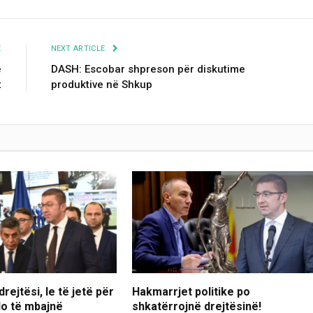
E
NEXT ARTICLE
ë
DASH: Escobar shpreson për diskutime
t
produktive në Shkup
rejtësi, le të jetë për
Hakmarrjet politike po
 do të mbajnë
shkatërrojnë drejtësinë!