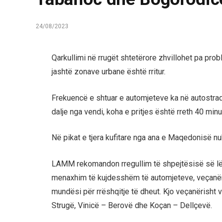
24/08/2023
Qarkullimi në rrugët shtetërore zhvillohet pa proble
jashtë zonave urbane është rritur.
Frekuencë e shtuar e automjeteve ka në autostra
dalje nga vendi, koha e pritjes është rreth 40 minu
Në pikat e tjera kufitare nga ana e Maqedonisë nu
LAMM rekomandon rregullim të shpejtësisë së lëv
menaxhim të kujdesshëm të automjeteve, veçanëris
mundësi për rrëshqitje të dheut. Kjo veçanërisht
Strugë, Vinicë – Berovë dhe Koçan – Dellçevë.