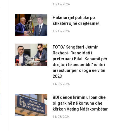
18/12/2024
Hakmarrjet politike po
shkatërrojnë drejtësinë!
18/12/2024
FOTO/ Këngëtari Jetmir
Rexhepi- “kandidati i
preferuar i Bilall Kasamit për
drejtori të ansamblit” ishte i
arrestuar për drogë në vitin
2023
11/08/2024
BDI dënon krimin urban dhe
oligarkinë në komuna dhe
kërkon Veting Ndërkombëtar
11/08/2024