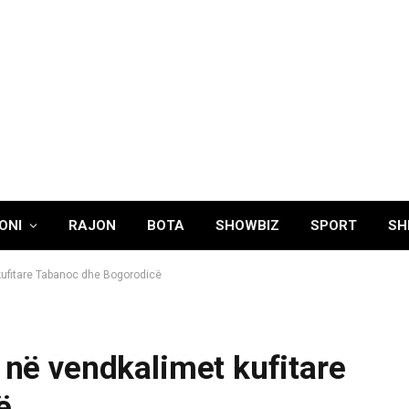
ONI
RAJON
BOTA
SHOWBIZ
SPORT
SH
 kufitare Tabanoc dhe Bogorodicë
a në vendkalimet kufitare
ë