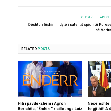
PREVIOUS ARTICL
Dështon lëshimi i dytë i satelitit spiun të Kores
së Veriu
RELATED
POSTS
Hiti i pavdekshëm i Agron
Nëse është d
Berishës, “Ëndërr” risillet nga Luiz
të gjithë! A