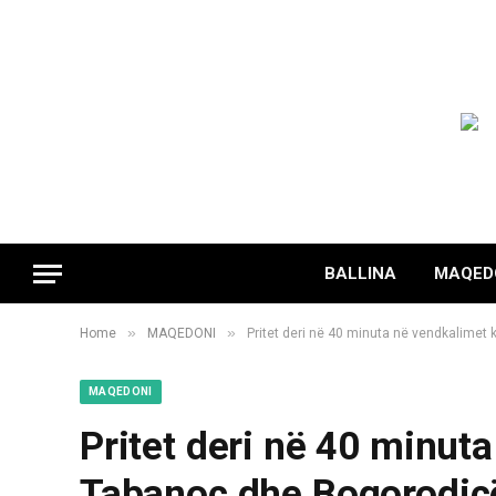
BALLINA
MAQED
»
»
Home
MAQEDONI
Pritet deri në 40 minuta në vendkalimet
MAQEDONI
Pritet deri në 40 minut
Tabanoc dhe Bogorodic