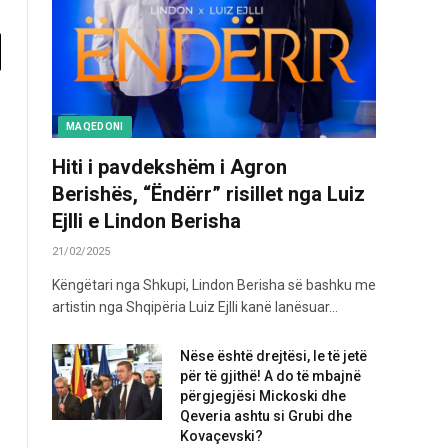
MAQEDONI
Hiti i pavdekshëm i Agron
Berishës, “Ëndërr” risillet nga Luiz
Ejlli e Lindon Berisha
21/02/2025
Këngëtari nga Shkupi, Lindon Berisha së bashku me
artistin nga Shqipëria Luiz Ejlli kanë lanësuar…
Nëse është drejtësi, le të jetë
për të gjithë! A do të mbajnë
përgjegjësi Mickoski dhe
Qeveria ashtu si Grubi dhe
Kovaçevski?