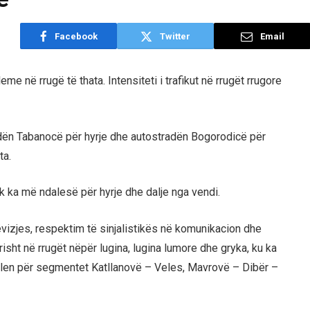
Facebook
Twitter
Email
me në rrugë të thata. Intensiteti i trafikut në rrugët rrugore
dën Tabanocë për hyrje dhe autostradën Bogorodicë për
ta.
k ka më ndalesë për hyrje dhe dalje nga vendi.
izjes, respektim të sinjalistikës në komunikacion dhe
ht në rrugët nëpër lugina, lugina lumore dhe gryka, ku ka
 vlen për segmentet Katllanovë – Veles, Mavrovë – Dibër –