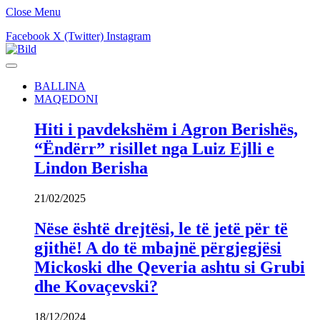
Close Menu
Facebook
X (Twitter)
Instagram
BALLINA
MAQEDONI
Hiti i pavdekshëm i Agron Berishës,
“Ëndërr” risillet nga Luiz Ejlli e
Lindon Berisha
21/02/2025
Nëse është drejtësi, le të jetë për të
gjithë! A do të mbajnë përgjegjësi
Mickoski dhe Qeveria ashtu si Grubi
dhe Kovaçevski?
18/12/2024