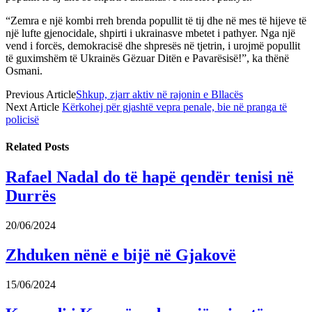
“Zemra e një kombi rreh brenda popullit të tij dhe në mes të hijeve të
një lufte gjenocidale, shpirti i ukrainasve mbetet i pathyer. Nga një
vend i forcës, demokracisë dhe shpresës në tjetrin, i urojmë popullit
të guximshëm të Ukrainës Gëzuar Ditën e Pavarësisë!”, ka thënë
Osmani.
Previous Article
Shkup, zjarr aktiv në rajonin e Bllacës
Next Article
Kërkohej për gjashtë vepra penale, bie në pranga të
policisë
Related
Posts
Rafael Nadal do të hapë qendër tenisi në
Durrës
20/06/2024
Zhduken nënë e bijë në Gjakovë
15/06/2024