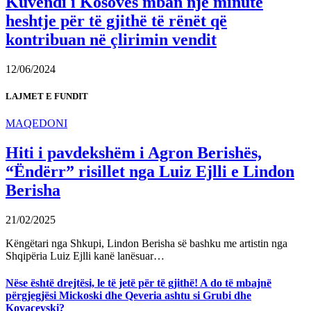
Kuvendi i Kosovës mban një minutë
heshtje për të gjithë të rënët që
kontribuan në çlirimin vendit
12/06/2024
LAJMET E FUNDIT
MAQEDONI
Hiti i pavdekshëm i Agron Berishës,
“Ëndërr” risillet nga Luiz Ejlli e Lindon
Berisha
21/02/2025
Këngëtari nga Shkupi, Lindon Berisha së bashku me artistin nga
Shqipëria Luiz Ejlli kanë lanësuar…
Nëse është drejtësi, le të jetë për të gjithë! A do të mbajnë
përgjegjësi Mickoski dhe Qeveria ashtu si Grubi dhe
Kovaçevski?