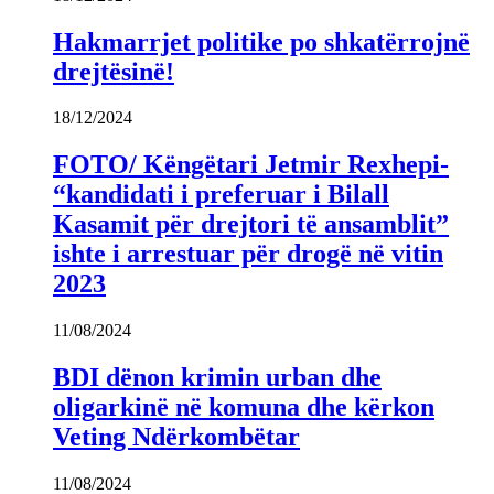
Hakmarrjet politike po shkatërrojnë
drejtësinë!
18/12/2024
FOTO/ Këngëtari Jetmir Rexhepi-
“kandidati i preferuar i Bilall
Kasamit për drejtori të ansamblit”
ishte i arrestuar për drogë në vitin
2023
11/08/2024
BDI dënon krimin urban dhe
oligarkinë në komuna dhe kërkon
Veting Ndërkombëtar
11/08/2024