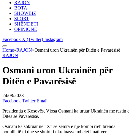
RAJON
BOTA
SHOWBIZ
SPORT
SHËNDETI
OPINIONE
Facebook
X (Twitter)
Instagram
Home
»
RAJON
»
Osmani uron Ukrainën për Ditën e Pavarësisë
RAJON
Osmani uron Ukrainën për
Ditën e Pavarësisë
24/08/2023
Facebook
Twitter
Email
Presidentja e Kosovës, Vjosa Osmani ka uruar Ukrainën me rastin e
Ditës së Pavarësisë.
Osmani ka shkruar në “X” se zemra e një kombi rreh brenda
popullit të tij dhe se shpirti i ukrainasve mbetet i pathyer.