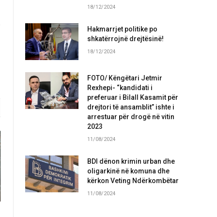
18/12/2024
Hakmarrjet politike po
shkatërrojnë drejtësinë!
18/12/2024
FOTO/ Këngëtari Jetmir
Rexhepi- “kandidati i
preferuar i Bilall Kasamit për
drejtori të ansamblit” ishte i
arrestuar për drogë në vitin
2023
11/08/2024
BDI dënon krimin urban dhe
oligarkinë në komuna dhe
kërkon Veting Ndërkombëtar
11/08/2024