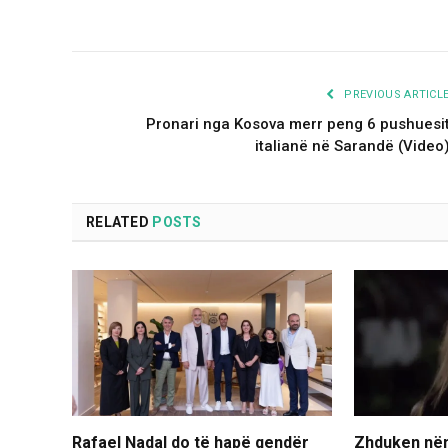
PREVIOUS ARTICL
Pronari nga Kosova merr peng 6 pushuesi
italianë në Sarandë (Video
RELATED
POSTS
Rafael Nadal do të hapë qendër
Zhduken nën