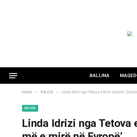
BALLINA
MAQED
»
»
Home
RAJON
Linda Idrizi nga Tetova e fiton çmimin ‘Dizai
RAJON
Linda Idrizi nga Tetova 
më e mirë në Evropë’