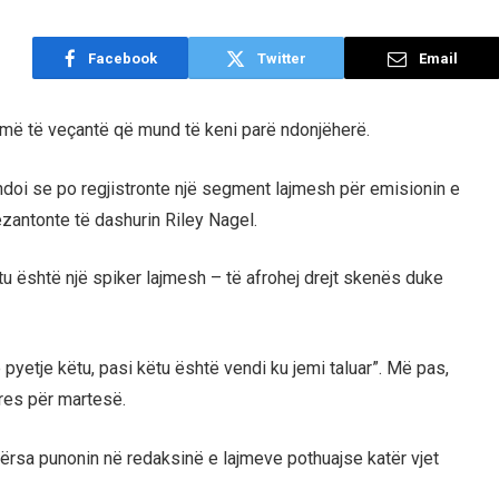
Facebook
Twitter
Email
më të veçantë që mund të keni parë ndonjëherë.
doi se po regjistronte një segment lajmesh për emisionin e
ezantonte të dashurin Riley Nagel.
ashtu është një spiker lajmesh – të afrohej drejt skenës duke
 pyetje këtu, pasi këtu është vendi ku jemi taluar”. Më pas,
eres për martesë.
dërsa punonin në redaksinë e lajmeve pothuajse katër vjet