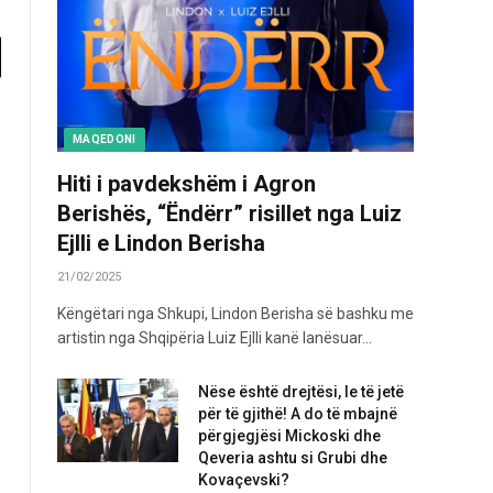
MAQEDONI
Hiti i pavdekshëm i Agron
Berishës, “Ëndërr” risillet nga Luiz
Ejlli e Lindon Berisha
21/02/2025
Këngëtari nga Shkupi, Lindon Berisha së bashku me
artistin nga Shqipëria Luiz Ejlli kanë lanësuar…
Nëse është drejtësi, le të jetë
për të gjithë! A do të mbajnë
përgjegjësi Mickoski dhe
Qeveria ashtu si Grubi dhe
Kovaçevski?