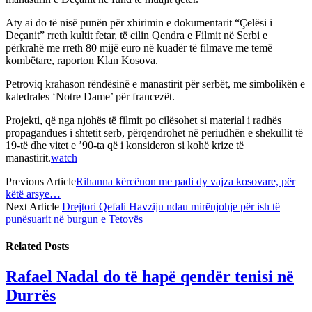
Aty ai do të nisë punën për xhirimin e dokumentarit “Çelësi i
Deçanit” rreth kultit fetar, të cilin Qendra e Filmit në Serbi e
përkrahë me rreth 80 mijë euro në kuadër të filmave me temë
kombëtare, raporton Klan Kosova.
Petroviq krahason rëndësinë e manastirit për serbët, me simbolikën e
katedrales ‘Notre Dame’ për francezët.
Projekti, që nga njohës të filmit po cilësohet si material i radhës
propagandues i shtetit serb, përqendrohet në periudhën e shekullit të
19-të dhe vitet e ’90-ta që i konsideron si kohë krize të
manastirit.
watch
Previous Article
Rihanna kërcënon me padi dy vajza kosovare, për
këtë arsye…
Next Article
Drejtori Qefali Havziju ndau mirënjohje për ish të
punësuarit në burgun e Tetovës
Related
Posts
Rafael Nadal do të hapë qendër tenisi në
Durrës