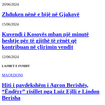
20/06/2024
Zhduken nënë e bijë në Gjakovë
15/06/2024
Kuvendi i Kosovës mban një minutë
heshtje për të gjithë të rënët që
kontribuan në çlirimin vendit
12/06/2024
LAJMET E FUNDIT
MAQEDONI
Hiti i pavdekshëm i Agron Berishës,
“Ëndërr” risillet nga Luiz Ejlli e Lindon
Berisha