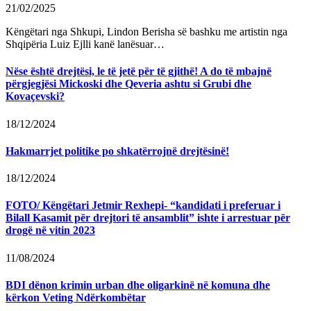
21/02/2025
Këngëtari nga Shkupi, Lindon Berisha së bashku me artistin nga
Shqipëria Luiz Ejlli kanë lanësuar…
Nëse është drejtësi, le të jetë për të gjithë! A do të mbajnë
përgjegjësi Mickoski dhe Qeveria ashtu si Grubi dhe
Kovaçevski?
18/12/2024
Hakmarrjet politike po shkatërrojnë drejtësinë!
18/12/2024
FOTO/ Këngëtari Jetmir Rexhepi- “kandidati i preferuar i
Bilall Kasamit për drejtori të ansamblit” ishte i arrestuar për
drogë në vitin 2023
11/08/2024
BDI dënon krimin urban dhe oligarkinë në komuna dhe
kërkon Veting Ndërkombëtar