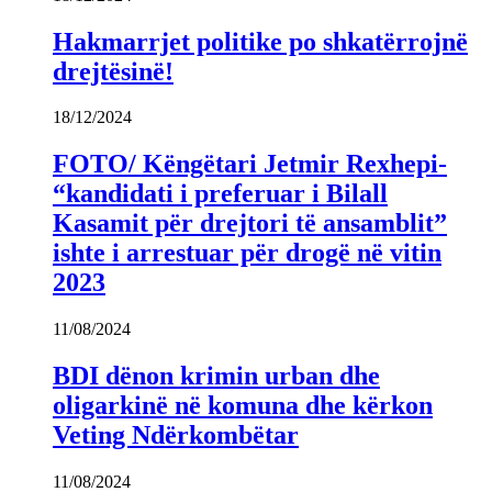
Hakmarrjet politike po shkatërrojnë
drejtësinë!
18/12/2024
FOTO/ Këngëtari Jetmir Rexhepi-
“kandidati i preferuar i Bilall
Kasamit për drejtori të ansamblit”
ishte i arrestuar për drogë në vitin
2023
11/08/2024
BDI dënon krimin urban dhe
oligarkinë në komuna dhe kërkon
Veting Ndërkombëtar
11/08/2024