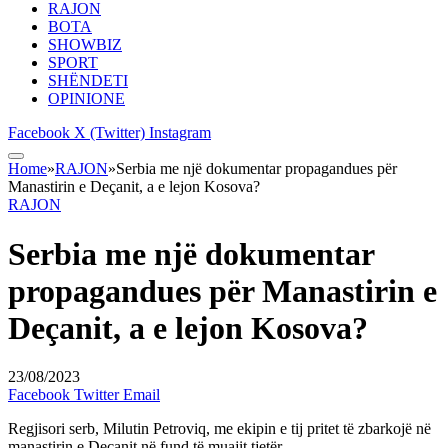
RAJON
BOTA
SHOWBIZ
SPORT
SHËNDETI
OPINIONE
Facebook
X (Twitter)
Instagram
Home
»
RAJON
»
Serbia me një dokumentar propagandues për
Manastirin e Deçanit, a e lejon Kosova?
RAJON
Serbia me një dokumentar
propagandues për Manastirin e
Deçanit, a e lejon Kosova?
23/08/2023
Facebook
Twitter
Email
Regjisori serb, Milutin Petroviq, me ekipin e tij pritet të zbarkojë në
manastirin e Deçanit në fund të muajit tjetër.