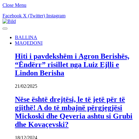
Close Menu
Facebook
X (Twitter)
Instagram
BALLINA
MAQEDONI
Hiti i pavdekshëm i Agron Berishës,
“Ëndërr” risillet nga Luiz Ejlli e
Lindon Berisha
21/02/2025
Nëse është drejtësi, le të jetë për të
gjithë! A do të mbajnë përgjegjësi
Mickoski dhe Qeveria ashtu si Grubi
dhe Kovaçevski?
18/12/2024