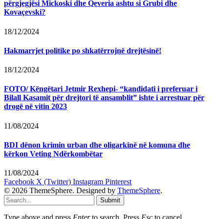
përgjegjësi Mickoski dhe Qeveria ashtu si Grubi dhe
Kovaçevski?
18/12/2024
Hakmarrjet politike po shkatërrojnë drejtësinë!
18/12/2024
FOTO/ Këngëtari Jetmir Rexhepi- “kandidati i preferuar i
Bilall Kasamit për drejtori të ansamblit” ishte i arrestuar për
drogë në vitin 2023
11/08/2024
BDI dënon krimin urban dhe oligarkinë në komuna dhe
kërkon Veting Ndërkombëtar
11/08/2024
Facebook
X (Twitter)
Instagram
Pinterest
© 2026 ThemeSphere. Designed by
ThemeSphere
.
Submit
Type above and press
Enter
to search. Press
Esc
to cancel.