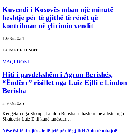
Kuvendi i Kosovës mban një minutë
heshtje për të gjithë të rënët që
kontribuan në çlirimin vendit
12/06/2024
LAJMET E FUNDIT
MAQEDONI
Hiti i pavdekshëm i Agron Berishës,
“Ëndërr” risillet nga Luiz Ejlli e Lindon
Berisha
21/02/2025
Këngëtari nga Shkupi, Lindon Berisha së bashku me artistin nga
Shqipëria Luiz Ejlli kanë lanësuar…
Nëse është drejtësi, le të jetë për të gjithë! A do të mbajnë