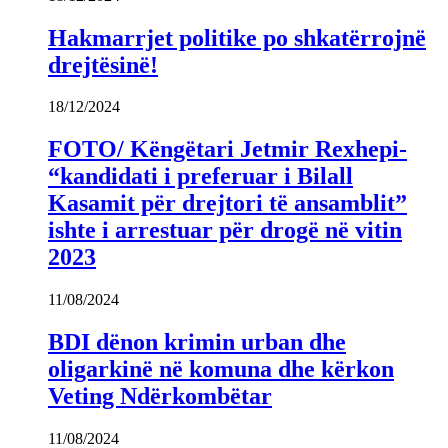
Hakmarrjet politike po shkatërrojnë
drejtësinë!
18/12/2024
FOTO/ Këngëtari Jetmir Rexhepi-
“kandidati i preferuar i Bilall
Kasamit për drejtori të ansamblit”
ishte i arrestuar për drogë në vitin
2023
11/08/2024
BDI dënon krimin urban dhe
oligarkinë në komuna dhe kërkon
Veting Ndërkombëtar
11/08/2024