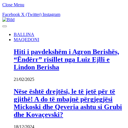
Close Menu
Facebook
X (Twitter)
Instagram
BALLINA
MAQEDONI
Hiti i pavdekshëm i Agron Berishës,
“Ëndërr” risillet nga Luiz Ejlli e
Lindon Berisha
21/02/2025
Nëse është drejtësi, le të jetë për të
gjithë! A do të mbajnë përgjegjësi
Mickoski dhe Qeveria ashtu si Grubi
dhe Kovaçevski?
18/12/2024