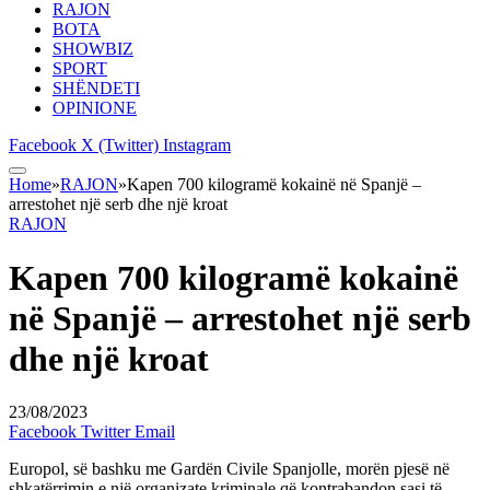
RAJON
BOTA
SHOWBIZ
SPORT
SHËNDETI
OPINIONE
Facebook
X (Twitter)
Instagram
Home
»
RAJON
»
Kapen 700 kilogramë kokainë në Spanjë –
arrestohet një serb dhe një kroat
RAJON
Kapen 700 kilogramë kokainë
në Spanjë – arrestohet një serb
dhe një kroat
23/08/2023
Facebook
Twitter
Email
Europol, së bashku me Gardën Civile Spanjolle, morën pjesë në
shkatërrimin e një organizate kriminale që kontrabandon sasi të