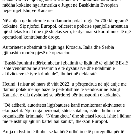
mëdha kokaine nga Amerika e Jugut në Bashkimin Evropian
nëpërmjet Ishujve Kanarie.
Në anijen që lundronte nën flamurin polak u gjetën 700 kilogramë
kokainë. Siç njoftoi Europol, oficerët e policisë spanjolle arrestuan
një shtetas kroat dhe një shtetas serb, të dyshuar si koordinues të një
operacioni kontrabande droge.
Autoritetet e zbatimit të ligjit nga Kroacia, Italia dhe Serbia
gjithashtu morën pjesë në operacion.
“Bashkëpunimi ndërkombëtar i zbatimit të ligjit në të gjithë BE-në
ishte vendimtar në arrestimin e të dyshuarve dhe ndalimin e
aktiviteteve të tyre kriminale”, thuhet në deklaratë.
Hetimi, i nisur në mars të vitit 2022, u përqendrua në një anije me
flamur polak me një bazë të përkohshme të vendosur në Ishujt
Kanarie, e cila dyshohej se përdorej për transportin e kokainës.
“Që atëherë, autoritetet ligjzbatuese kanë monitoruar aktivitetet e
ekuipazhit. Njëri nga personat, shtetas italian, ishte i lidhur me
organizatën kriminale, ‘Ndrangheta’ dhe shtetasi kroat, ishte i lidhur
me të ashtuquajturin kartel ballkanik”, thekson Europol.
Anija e dyshimtë thuhet se ka bërë udhëtime të parregullta për të