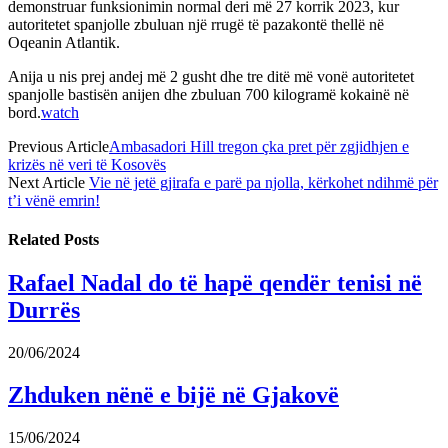
demonstruar funksionimin normal deri më 27 korrik 2023, kur
autoritetet spanjolle zbuluan një rrugë të pazakontë thellë në
Oqeanin Atlantik.
Anija u nis prej andej më 2 gusht dhe tre ditë më vonë autoritetet
spanjolle bastisën anijen dhe zbuluan 700 kilogramë kokainë në
bord.
watch
Previous Article
Ambasadori Hill tregon çka pret për zgjidhjen e
krizës në veri të Kosovës
Next Article
Vie në jetë gjirafa e parë pa njolla, kërkohet ndihmë për
t’i vënë emrin!
Related
Posts
Rafael Nadal do të hapë qendër tenisi në
Durrës
20/06/2024
Zhduken nënë e bijë në Gjakovë
15/06/2024