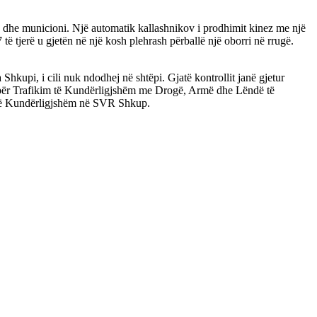
h dhe municioni. Një automatik kallashnikov i prodhimit kinez me një
ë tjerë u gjetën në një kosh plehrash përballë një oborri në rrugë.
kupi, i cili nuk ndodhej në shtëpi. Gjatë kontrollit janë gjetur
i për Trafikim të Kundërligjshëm me Drogë, Armë dhe Lëndë të
 të Kundërligjshëm në SVR Shkup.