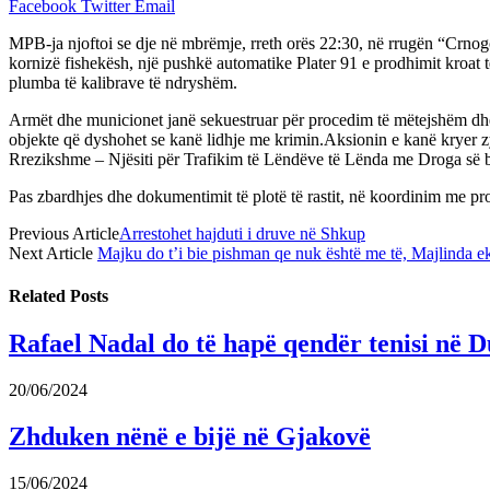
Facebook
Twitter
Email
MPB-ja njoftoi se dje në mbrëmje, rreth orës 22:30, në rrugën “Crnog
kornizë fishekësh, një pushkë automatike Plater 91 e prodhimit kroat t
plumba të kalibrave të ndryshëm.
Armët dhe municionet janë sekuestruar për procedim të mëtejshëm dhe m
objekte që dyshohet se kanë lidhje me krimin.Aksionin e kanë kryer 
Rrezikshme – Njësiti për Trafikim të Lëndëve të Lënda me Droga së 
Pas zbardhjes dhe dokumentimit të plotë të rastit, në koordinim me p
Previous Article
Arrestohet hajduti i druve në Shkup
Next Article
Majku do t’i bie pishman qe nuk është me të, Majlinda e
Related
Posts
Rafael Nadal do të hapë qendër tenisi në D
20/06/2024
Zhduken nënë e bijë në Gjakovë
15/06/2024