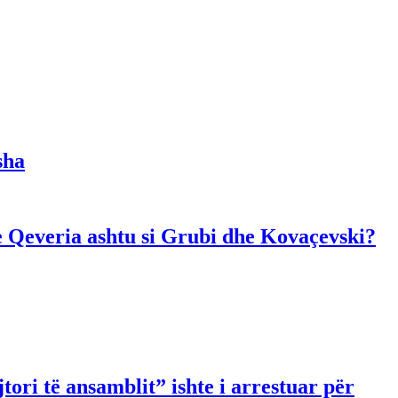
sha
dhe Qeveria ashtu si Grubi dhe Kovaçevski?
ori të ansamblit” ishte i arrestuar për