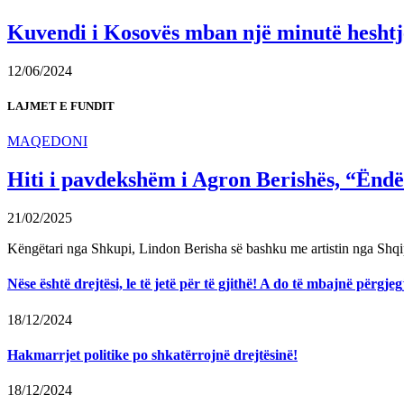
Kuvendi i Kosovës mban një minutë heshtje 
12/06/2024
LAJMET E FUNDIT
MAQEDONI
Hiti i pavdekshëm i Agron Berishës, “Ëndër
21/02/2025
Këngëtari nga Shkupi, Lindon Berisha së bashku me artistin nga Shqi
Nëse është drejtësi, le të jetë për të gjithë! A do të mbajnë përg
18/12/2024
Hakmarrjet politike po shkatërrojnë drejtësinë!
18/12/2024