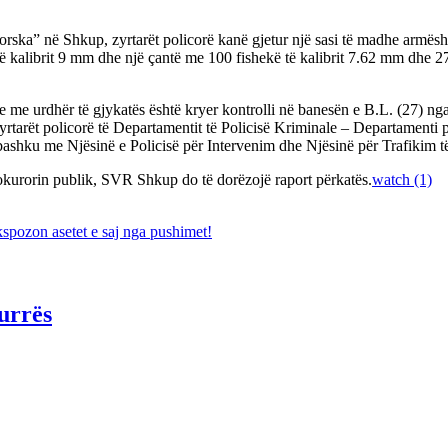
orska” në Shkup, zyrtarët policorë kanë gjetur një sasi të madhe armës
ë kalibrit 9 mm dhe një çantë me 100 fishekë të kalibrit 7.62 mm dhe 27 t
e urdhër të gjykatës është kryer kontrolli në banesën e B.L. (27) nga Sh
zyrtarët policorë të Departamentit të Policisë Kriminale – Departament
bashku me Njësinë e Policisë për Intervenim dhe Njësinë për Trafikim
rokurorin publik, SVR Shkup do të dorëzojë raport përkatës.
watch (1)
kspozon asetet e saj nga pushimet!
urrës