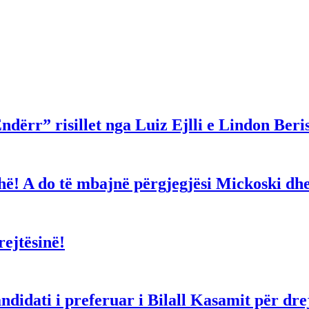
ndërr” risillet nga Luiz Ejlli e Lindon Beri
gjithë! A do të mbajnë përgjegjësi Mickoski 
ejtësinë!
dati i preferuar i Bilall Kasamit për drejt