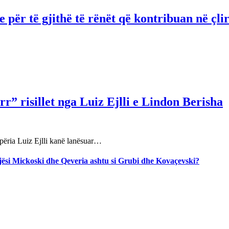
për të gjithë të rënët që kontribuan në çli
r” risillet nga Luiz Ejlli e Lindon Berisha
përia Luiz Ejlli kanë lanësuar…
jegjësi Mickoski dhe Qeveria ashtu si Grubi dhe Kovaçevski?