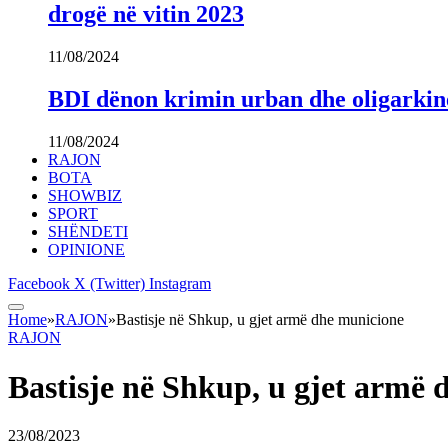
drogë në vitin 2023
11/08/2024
BDI dënon krimin urban dhe oligarki
11/08/2024
RAJON
BOTA
SHOWBIZ
SPORT
SHËNDETI
OPINIONE
Facebook
X (Twitter)
Instagram
Home
»
RAJON
»
Bastisje në Shkup, u gjet armë dhe municione
RAJON
Bastisje në Shkup, u gjet armë
23/08/2023