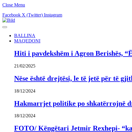
Close Menu
Facebook
X (Twitter)
Instagram
BALLINA
MAQEDONI
Hiti i pavdekshëm i Agron Berishës, “Ë
21/02/2025
Nëse është drejtësi, le të jetë për të 
18/12/2024
Hakmarrjet politike po shkatërrojnë dr
18/12/2024
FOTO/ Këngëtari Jetmir Rexhepi- “kandi