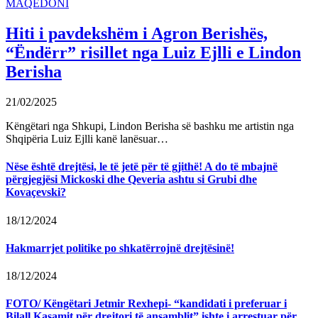
MAQEDONI
Hiti i pavdekshëm i Agron Berishës,
“Ëndërr” risillet nga Luiz Ejlli e Lindon
Berisha
21/02/2025
Këngëtari nga Shkupi, Lindon Berisha së bashku me artistin nga
Shqipëria Luiz Ejlli kanë lanësuar…
Nëse është drejtësi, le të jetë për të gjithë! A do të mbajnë
përgjegjësi Mickoski dhe Qeveria ashtu si Grubi dhe
Kovaçevski?
18/12/2024
Hakmarrjet politike po shkatërrojnë drejtësinë!
18/12/2024
FOTO/ Këngëtari Jetmir Rexhepi- “kandidati i preferuar i
Bilall Kasamit për drejtori të ansamblit” ishte i arrestuar për