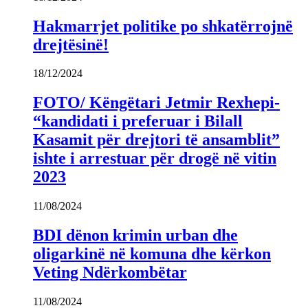
Hakmarrjet politike po shkatërrojnë
drejtësinë!
18/12/2024
FOTO/ Këngëtari Jetmir Rexhepi-
“kandidati i preferuar i Bilall
Kasamit për drejtori të ansamblit”
ishte i arrestuar për drogë në vitin
2023
11/08/2024
BDI dënon krimin urban dhe
oligarkinë në komuna dhe kërkon
Veting Ndërkombëtar
11/08/2024