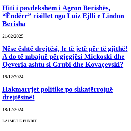
Hiti i pavdekshëm i Agron Berishës,
“Ëndërr” risillet nga Luiz Ejlli e Lindon
Berisha
21/02/2025
Nëse është drejtësi, le të jetë për të gjithë!
A do të mbajnë përgjegjësi Mickoski dhe
Qeveria ashtu si Grubi dhe Kovaçevski?
18/12/2024
Hakmarrjet politike po shkatërrojnë
drejtësinë!
18/12/2024
LAJMET E FUNDIT