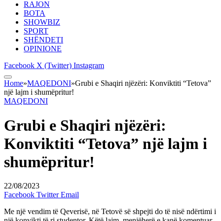
RAJON
BOTA
SHOWBIZ
SPORT
SHËNDETI
OPINIONE
Facebook
X (Twitter)
Instagram
Home
»
MAQEDONI
»
Grubi e Shaqiri njëzëri: Konviktiti “Tetova”
një lajm i shumëpritur!
MAQEDONI
Grubi e Shaqiri njëzëri:
Konviktiti “Tetova” një lajm i
shumëpritur!
22/08/2023
Facebook
Twitter
Email
Me një vendim të Qeverisë, në Tetovë së shpejti do të nisë ndërtimi i
një konvikti të ri studentor. Këtë lajm, menjëherë e kanë komentuar