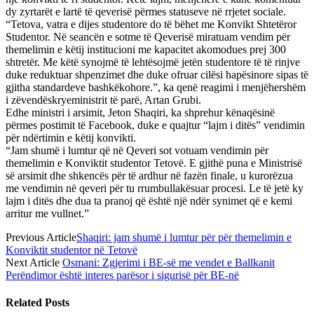
dy zyrtarët e lartë të qeverisë përmes statuseve në rrjetet sociale.
“Tetova, vatra e dijes studentore do të bëhet me Konvikt Shtetëror
Studentor. Në seancën e sotme të Qeverisë miratuam vendim për
themelimin e këtij institucioni me kapacitet akomodues prej 300
shtretër. Me këtë synojmë të lehtësojmë jetën studentore të të rinjve
duke reduktuar shpenzimet dhe duke ofruar cilësi hapësinore sipas të
gjitha standardeve bashkëkohore.”, ka qenë reagimi i menjëhershëm
i zëvendëskryeministrit të parë, Artan Grubi.
Edhe ministri i arsimit, Jeton Shaqiri, ka shprehur kënaqësinë
përmes postimit të Facebook, duke e quajtur “lajm i ditës” vendimin
për ndërtimin e këtij konvikti.
“Jam shumë i lumtur që në Qeveri sot votuam vendimin për
themelimin e Konviktit studentor Tetovë. E gjithë puna e Ministrisë
së arsimit dhe shkencës për të ardhur në fazën finale, u kurorëzua
me vendimin në qeveri për tu rrumbullakësuar procesi. Le të jetë ky
lajm i ditës dhe dua ta pranoj që është një ndër synimet që e kemi
arritur me vullnet.”
Previous Article
Shaqiri: jam shumë i lumtur për për themelimin e
Konviktit studentor në Tetovë
Next Article
Osmani: Zgjerimi i BE-së me vendet e Ballkanit
Perëndimor është interes parësor i sigurisë për BE-në
Related
Posts