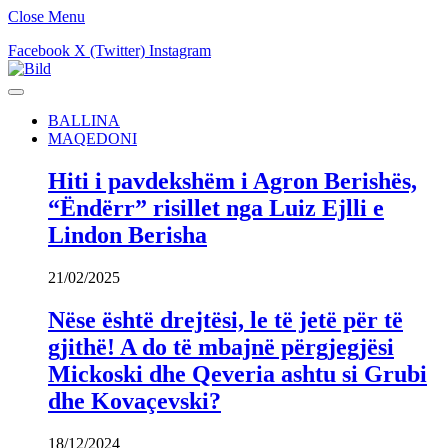
Close Menu
Facebook
X (Twitter)
Instagram
BALLINA
MAQEDONI
Hiti i pavdekshëm i Agron Berishës,
“Ëndërr” risillet nga Luiz Ejlli e
Lindon Berisha
21/02/2025
Nëse është drejtësi, le të jetë për të
gjithë! A do të mbajnë përgjegjësi
Mickoski dhe Qeveria ashtu si Grubi
dhe Kovaçevski?
18/12/2024