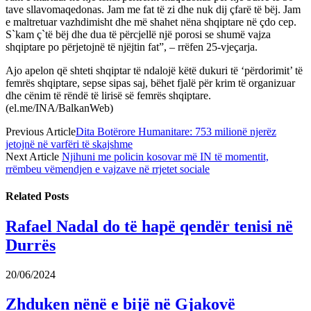
tave sllavomaqedonas. Jam me fat të zi dhe nuk dij çfarë të bëj. Jam
e maltretuar vazhdimisht dhe më shahet nëna shqiptare në çdo cep.
S`kam ç`të bëj dhe dua të përcjellë një porosi se shumë vajza
shqiptare po përjetojnë të njëjtin fat”, – rrëfen 25-vjeçarja.
Ajo apelon që shteti shqiptar të ndalojë këtë dukuri të ‘përdorimit’ të
femrës shqiptare, sepse sipas saj, bëhet fjalë për krim të organizuar
dhe cënim të rëndë të lirisë së femrës shqiptare.
(el.me/INA/BalkanWeb)
Previous Article
Dita Botërore Humanitare: 753 milionë njerëz
jetojnë në varfëri të skajshme
Next Article
Njihuni me policin kosovar më IN të momentit,
rrëmbeu vëmendjen e vajzave në rrjetet sociale
Related
Posts
Rafael Nadal do të hapë qendër tenisi në
Durrës
20/06/2024
Zhduken nënë e bijë në Gjakovë