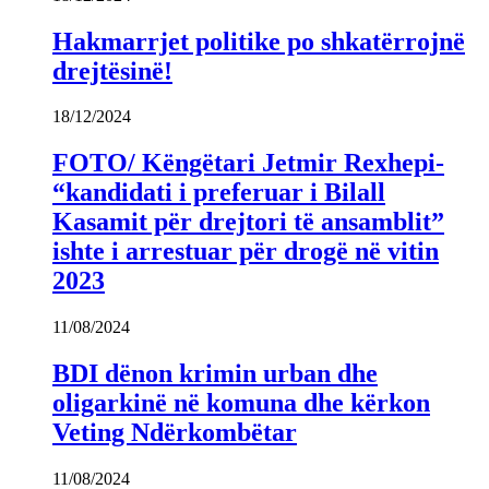
Hakmarrjet politike po shkatërrojnë
drejtësinë!
18/12/2024
FOTO/ Këngëtari Jetmir Rexhepi-
“kandidati i preferuar i Bilall
Kasamit për drejtori të ansamblit”
ishte i arrestuar për drogë në vitin
2023
11/08/2024
BDI dënon krimin urban dhe
oligarkinë në komuna dhe kërkon
Veting Ndërkombëtar
11/08/2024