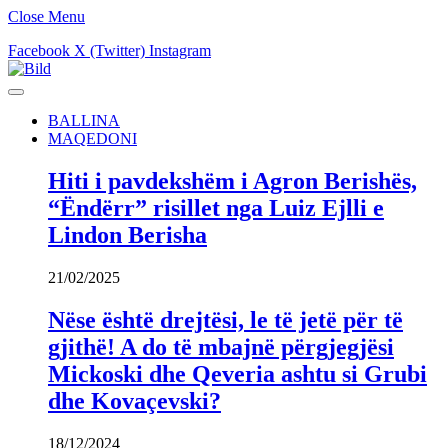
Close Menu
Facebook
X (Twitter)
Instagram
BALLINA
MAQEDONI
Hiti i pavdekshëm i Agron Berishës,
“Ëndërr” risillet nga Luiz Ejlli e
Lindon Berisha
21/02/2025
Nëse është drejtësi, le të jetë për të
gjithë! A do të mbajnë përgjegjësi
Mickoski dhe Qeveria ashtu si Grubi
dhe Kovaçevski?
18/12/2024