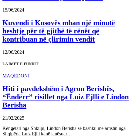
15/06/2024
Kuvendi i Kosovës mban një minutë
heshtje për të gjithë të rënët që
kontribuan në çlirimin vendit
12/06/2024
LAJMET E FUNDIT
MAQEDONI
Hiti i pavdekshëm i Agron Berishës,
“Ëndërr” risillet nga Luiz Ejlli e Lindon
Berisha
21/02/2025
Këngëtari nga Shkupi, Lindon Berisha së bashku me artistin nga
Shqipëria Luiz Ejlli kanë lanësuar…