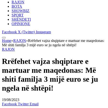
RAJON
BOTA
SHOWBIZ
SPORT
SHËNDETI
OPINIONE
Facebook
X (Twitter)
Instagram
Home
»
RAJON
»
Rrëfehet vajza shqiptare e martuar me maqedonas:
Më shiti familja 3 mijë euro se ju ngela në shtëpi!
RAJON
Rrëfehet vajza shqiptare e
martuar me maqedonas: Më
shiti familja 3 mijë euro se ju
ngela në shtëpi!
19/08/2023
Facebook
Twitter
Email