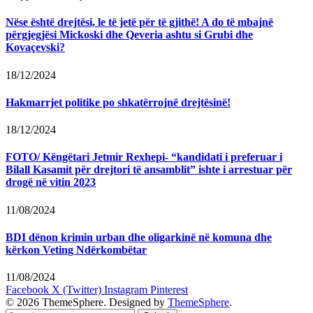
Nëse është drejtësi, le të jetë për të gjithë! A do të mbajnë
përgjegjësi Mickoski dhe Qeveria ashtu si Grubi dhe
Kovaçevski?
18/12/2024
Hakmarrjet politike po shkatërrojnë drejtësinë!
18/12/2024
FOTO/ Këngëtari Jetmir Rexhepi- “kandidati i preferuar i
Bilall Kasamit për drejtori të ansamblit” ishte i arrestuar për
drogë në vitin 2023
11/08/2024
BDI dënon krimin urban dhe oligarkinë në komuna dhe
kërkon Veting Ndërkombëtar
11/08/2024
Facebook
X (Twitter)
Instagram
Pinterest
© 2026 ThemeSphere. Designed by
ThemeSphere
.