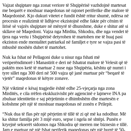
Vajzat shqiptare nga zonat veriore të Shqipërisë vazhdojnë martesat
me beqarët e moshuar maqedonas në rajonet periferike dhe malore të
Maqedonisë. Kjo dukuri vitetet e fundit është rritur shumë, ndërsa në
procesin e realizimit të lidhjeve ekzistojnë edhe fakte për cënim të
lirisë së vajzës shqiptare në mënyrë të dhunshme, duke e shitur atë si
skllave në Maqedoni. Vajza nga Mirdita, Shkodra, dhe nga vendet të
tjera nga veriu i Shqipërisë detyrohen të martohen me të huaj pasi
ekziston ende mentalitet patriarkal në familjet e tyre se vajza pasi të
mbushë moshën duhet të martohet.
Nuk ka fshat në Pellagoni duke u nisur nga fshati më
veriperëndimorë i Manastirit e deri në fshatrat malore të Velesit që të
paktën mos ketë të martuar 2 nuse nga Shqipëria, kështu që numri i
tyre sillet nga 300 deri në 500 vajza që janë martuar për “beqarë të
vjetër” maqedonas të këtyre zonave.
Një viktimë e kësaj tragjedie është edhe 25-vjeçarja nga zona
Mirditës, e cila rrëfen ekskluzivisht për agjencinë e lajmeve INA pa
zbuluar identitetin e saj përjetimin e dhimbshëm dhe martesën e
kobshme për një të moshuar maqedonas në zonën e Prilepit.
“Nuk dua të flas për një përjetim të tillë të zi që më ka ndodhur. Më
ka shitur familja për 3 mijë euro, sepse i ngela në shtëpi. Punën e
kryejnë sekserët sidomos nga Shkodra që merren me biznesin e tillë.
Jam e martuar në një fshat periferik maqedonas për një burrë të 50-