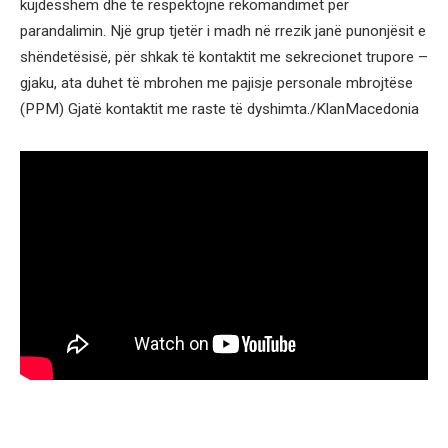
kujdesshëm dhe të respektojnë rekomandimet për
parandalimin. Një grup tjetër i madh në rrezik janë punonjësit e
shëndetësisë, për shkak të kontaktit me sekrecionet trupore –
gjaku, ata duhet të mbrohen me pajisje personale mbrojtëse
(PPM) Gjatë kontaktit me raste të dyshimta./KlanMacedonia