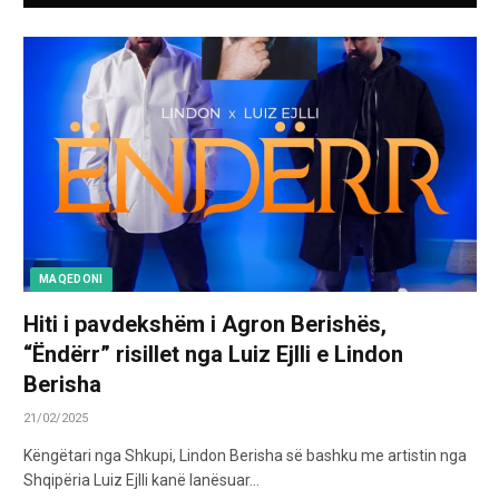
MAQEDONI
Hiti i pavdekshëm i Agron Berishës,
“Ëndërr” risillet nga Luiz Ejlli e Lindon
Berisha
21/02/2025
Këngëtari nga Shkupi, Lindon Berisha së bashku me artistin nga
Shqipëria Luiz Ejlli kanë lanësuar…