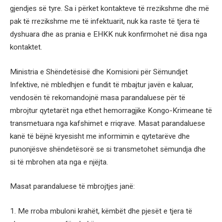
gjendjes së tyre. Sa i përket kontakteve të rrezikshme dhe më
pak të rrezikshme me të infektuarit, nuk ka raste të tjera të
dyshuara dhe as prania e EHKK nuk konfirmohet në disa nga
kontaktet.
Ministria e Shëndetësisë dhe Komisioni për Sëmundjet
Infektive, në mbledhjen e fundit të mbajtur javën e kaluar,
vendosën të rekomandojnë masa parandaluese për të
mbrojtur qytetarët nga ethet hemorragjike Kongo-Krimeane të
transmetuara nga kafshimet e rriqrave. Masat parandaluese
kanë të bëjnë kryesisht me informimin e qytetarëve dhe
punonjësve shëndetësorë se si transmetohet sëmundja dhe
si të mbrohen ata nga e njëjta.
Masat parandaluese të mbrojtjes janë:
1. Me rroba mbuloni krahët, këmbët dhe pjesët e tjera të