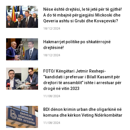
Nëse është drejtësi, le të jetë për të gjithë!
A do të mbajnë përgjegjësi Mickoski dhe
Qeveria ashtu si Grubi dhe Kovaçevski?
18/12/2024
Hakmarrjet politike po shkatërrojnë
drejtësinë!
18/12/2024
FOTO/ Këngëtari Jetmir Rexhepi-
“kandidati i preferuar i Bilall Kasamit për
drejtori të ansamblit” ishte i arrestuar për
drogë në vitin 2023
11/08/2024
BDI dënon krimin urban dhe oligarkinë në
komuna dhe kërkon Veting Ndërkombëtar
11/08/2024