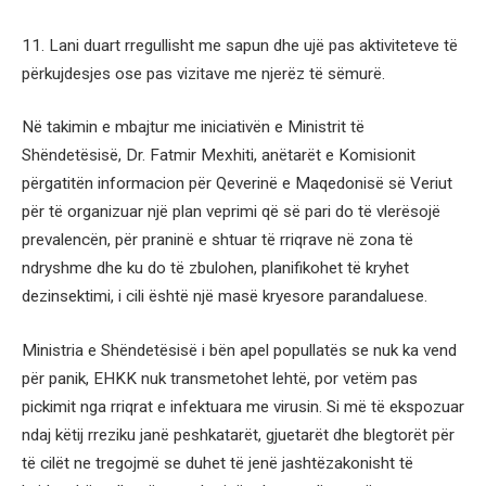
11. Lani duart rregullisht me sapun dhe ujë pas aktiviteteve të
përkujdesjes ose pas vizitave me njerëz të sëmurë.
Në takimin e mbajtur me iniciativën e Ministrit të
Shëndetësisë, Dr. Fatmir Mexhiti, anëtarët e Komisionit
përgatitën informacion për Qeverinë e Maqedonisë së Veriut
për të organizuar një plan veprimi që së pari do të vlerësojë
prevalencën, për praninë e shtuar të rriqrave në zona të
ndryshme dhe ku do të zbulohen, planifikohet të kryhet
dezinsektimi, i cili është një masë kryesore parandaluese.
Ministria e Shëndetësisë i bën apel popullatës se nuk ka vend
për panik, EHKK nuk transmetohet lehtë, por vetëm pas
pickimit nga rriqrat e infektuara me virusin. Si më të ekspozuar
ndaj këtij rreziku janë peshkatarët, gjuetarët dhe blegtorët për
të cilët ne tregojmë se duhet të jenë jashtëzakonisht të