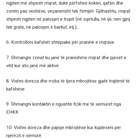
ngjiten më shpesh rriqrat, duke përfshirë kokën, qafën dhe
zonën pas veshëve, veçanërisht tek fëmijët. Gjithashtu, rriqrat
shpesh ngjiten në palosjet e trupit (në sqetulla, në ijë, nën gjinj
tek gratë, në palosjen e barkut, etj.);
6. Kontrolloni kafshët shtëpiake për praninë e rriqrave
7. Shmangni zonat ku janë të pranishme rriqrat dhe pjesët e
vitit kur ato janë më aktive
8. Vishni doreza dhe rroba të tjera mbrojtëse gjatë trajtimit të
kafshëve
9. Shmangni kontaktin e ngushtë fizik me të sëmurët nga
EHKK
10. Vishni doreza dhe pajisje mbrojtëse kur kujdeseni për
njerëzit e sëmurë