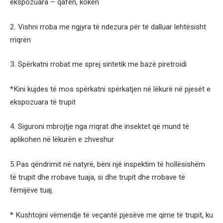
ekspozuara – qafën, kokën
2. Vishni rroba me ngjyra të ndezura për të dalluar lehtësisht
rriqrën
3. Spërkatni rrobat me sprej sintetik me bazë piretroidi
*Kini kujdes të mos spërkatni spërkatjen në lëkurë në pjesët e
ekspozuara të trupit
4. Siguroni mbrojtje nga rriqrat dhe insektet që mund të
aplikohen në lëkurën e zhveshur
5.Pas qëndrimit në natyrë, bëni një inspektim të hollësishëm
të trupit dhe rrobave tuaja, si dhe trupit dhe rrobave të
fëmijëve tuaj.
* Kushtojini vëmendje të veçantë pjesëve me qime të trupit, ku