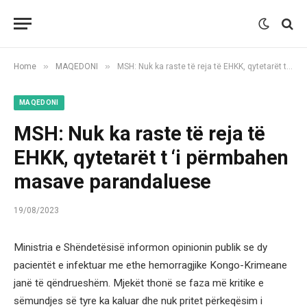
»
»
Home
MAQEDONI
MSH: Nuk ka raste të reja të EHKK, qytetarët t ‘i përmbahen masave parandaluese
MAQEDONI
MSH: Nuk ka raste të reja të
EHKK, qytetarët t ‘i përmbahen
masave parandaluese
19/08/2023
Ministria e Shëndetësisë informon opinionin publik se dy
pacientët e infektuar me ethe hemorragjike Kongo-Krimeane
janë të qëndrueshëm. Mjekët thonë se faza më kritike e
sëmundjes së tyre ka kaluar dhe nuk pritet përkeqësim i