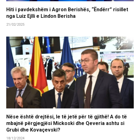
Hiti i pavdekshëm i Agron Berishës, “Ëndërr” risillet
nga Luiz Ejlli e Lindon Berisha
21/02/2025
Nëse është drejtësi, le të jetë për të gjithë! A do të
mbajnë përgjegjësi Mickoski dhe Qeveria ashtu si
Grubi dhe Kovaçevski?
18/12/2024