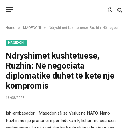
»
»
Home
MAQEDONI
Ndryshimet kushtetuese, Ruzhin: Në negociata diplomatike duhet të ketë një kompromis
MAQEDONI
Ndryshimet kushtetuese,
Ruzhin: Në negociata
diplomatike duhet të ketë një
kompromis
18/08/2023
Ish-ambasadori i Maqedonisë së Veriut në NATO, Nano
Ruzhin në një prononcim për Indeks.mk, lidhur me seancën