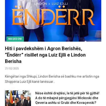
MAQEDONI
Hiti i pavdekshëm i Agron Berishës,
“Ëndërr” risillet nga Luiz Ejlli e Lindon
Berisha
21/02/2025
Këngëtari nga Shkupi, Lindon Berisha së bashku me artistin nga
Shqipëria Luiz Ejlli kanë lanësuar…
Nëse është drejtësi, le të jetë për të gjithë!
A do të mbajnë përgjegjësi Mickoski dhe
Qeveria ashtu si Grubi dhe Kovaçevski?