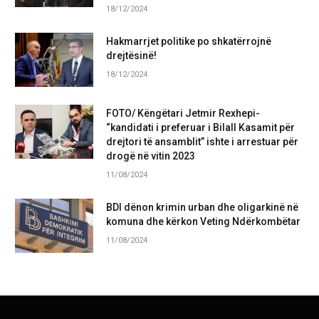
18/12/2024
Hakmarrjet politike po shkatërrojnë
drejtësinë!
18/12/2024
FOTO/ Këngëtari Jetmir Rexhepi-
“kandidati i preferuar i Bilall Kasamit për
drejtori të ansamblit” ishte i arrestuar për
drogë në vitin 2023
11/08/2024
BDI dënon krimin urban dhe oligarkinë në
komuna dhe kërkon Veting Ndërkombëtar
11/08/2024