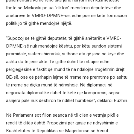
parlamentare ku në rend dite janë ndryshimet kushtetuese –
thotë se Mickoski po ua “dikton” mendimin deputetëve dhe
anëtarëve të VMRO-DPMNE-së, edhe pse në këtë formacion
politik jo të gjithë mendojnë njëjtë.
“Supozoj se të gjithë deputetët, të gjithë anëtarët e VMRO-
DPMNE-së nuk mendojnë kështu, por këtu sundon sistemi
piramidale, sistemi hierarkik, si thonë ata që janë në krye dhe
ashtu do të jenë akte. Të gjithë duhet të mbajnë edhe
përgjegjësinë e faktit që mund të na ndalojnë rrugëtimin drejt
BE-së, ose që përhapin lajme të rreme me premtime po ashtu
të rreme se diçka mund të ndryshojë. Në diplomaci, në
negociata diplomatike duhet të ketë një kompromis, sepse
asnjëra palë nuk dëshiron të ndihet humbëse”, deklaroi Ruzhin.
Në Parlament sot fillon seanca në të cilën e vetmja pikë e
rendit të ditës është Propozimi për qasje në ndryshimin e
Kushtetutës të Republikës së Maqedonisë së Veriut.