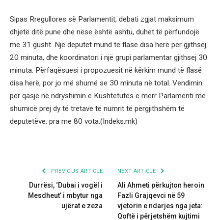
Sipas Rregullores së Parlamentit, debati zgjat maksimum
dhjetë ditë pune dhe nëse është ashtu, duhet të përfundojë
më 31 gusht. Një deputet mund të flasë disa herë për gjithsej
20 minuta, dhe koordinatori i një grupi parlamentar gjithsej 30
minuta. Përfaqësuesi i propozuesit në kërkim mund të flasë
disa herë, por jo më shumë se 30 minuta në total. Vendimin
për qasje në ndryshimin e Kushtetutës e merr Parlamenti me
shumicë prej dy të tretave të numrit të përgjithshëm të
deputetëve, pra me 80 vota.(Indeks.mk)
PREVIOUS ARTICLE
NEXT ARTICLE
Durrësi, ‘Dubai i vogël i
Ali Ahmeti përkujton heroin
Mesdheut’ i mbytur nga
Fazli Grajqevci në 59
ujërat e zeza
vjetorin e ndarjes nga jeta:
Qoftë i përjetshëm kujtimi