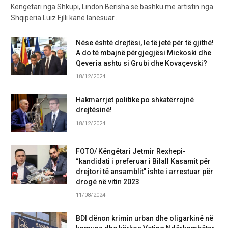
Këngëtari nga Shkupi, Lindon Berisha së bashku me artistin nga
Shqipëria Luiz Ejlli kanë lanësuar…
Nëse është drejtësi, le të jetë për të gjithë!
A do të mbajnë përgjegjësi Mickoski dhe
Qeveria ashtu si Grubi dhe Kovaçevski?
18/12/2024
Hakmarrjet politike po shkatërrojnë
drejtësinë!
18/12/2024
FOTO/ Këngëtari Jetmir Rexhepi-
“kandidati i preferuar i Bilall Kasamit për
drejtori të ansamblit” ishte i arrestuar për
drogë në vitin 2023
11/08/2024
BDI dënon krimin urban dhe oligarkinë në