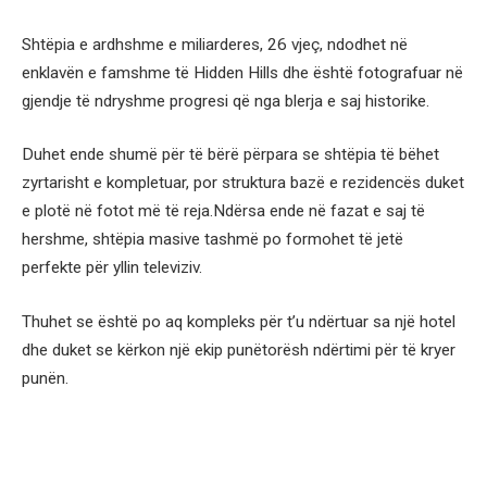
Shtëpia e ardhshme e miliarderes, 26 vjeç, ndodhet në
enklavën e famshme të Hidden Hills dhe është fotografuar në
gjendje të ndryshme progresi që nga blerja e saj historike.
Duhet ende shumë për të bërë përpara se shtëpia të bëhet
zyrtarisht e kompletuar, por struktura bazë e rezidencës duket
e plotë në fotot më të reja.Ndërsa ende në fazat e saj të
hershme, shtëpia masive tashmë po formohet të jetë
perfekte për yllin televiziv.
Thuhet se është po aq kompleks për t’u ndërtuar sa një hotel
dhe duket se kërkon një ekip punëtorësh ndërtimi për të kryer
punën.