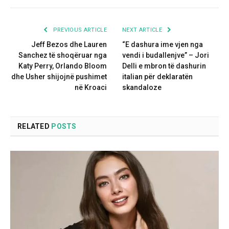
PREVIOUS ARTICLE
NEXT ARTICLE
Jeff Bezos dhe Lauren
“E dashura ime vjen nga
Sanchez të shoqëruar nga
vendi i budallenjve” – Jori
Katy Perry, Orlando Bloom
Delli e mbron të dashurin
dhe Usher shijojnë pushimet
italian për deklaratën
në Kroaci
skandaloze
RELATED
POSTS