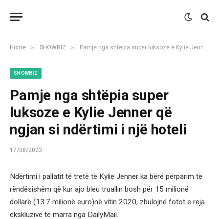
»
»
Home
SHOWBIZ
Pamje nga shtëpia super luksoze e Kylie Jenner që ngjan si ndërtimi i një hoteli
SHOWBIZ
Pamje nga shtëpia super
luksoze e Kylie Jenner që
ngjan si ndërtimi i një hoteli
17/08/2023
Ndërtimi i pallatit të tretë të Kylie Jenner ka bërë përparim të
rëndësishëm që kur ajo bleu truallin bosh për 15 milionë
dollarë (13.7 milionë euro)në vitin 2020, zbulojnë fotot e reja
ekskluzive të marra nga DailyMail.