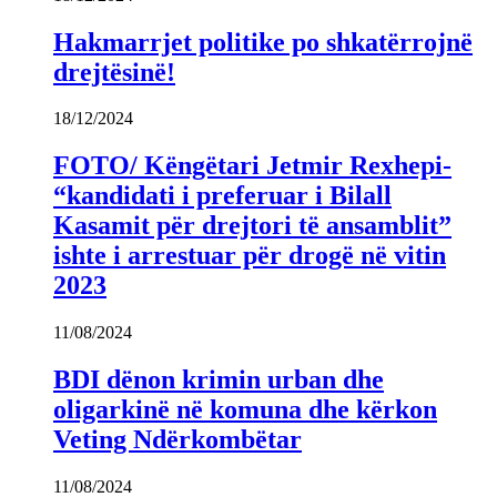
Hakmarrjet politike po shkatërrojnë
drejtësinë!
18/12/2024
FOTO/ Këngëtari Jetmir Rexhepi-
“kandidati i preferuar i Bilall
Kasamit për drejtori të ansamblit”
ishte i arrestuar për drogë në vitin
2023
11/08/2024
BDI dënon krimin urban dhe
oligarkinë në komuna dhe kërkon
Veting Ndërkombëtar
11/08/2024