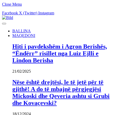
Close Menu
Facebook
X (Twitter)
Instagram
BALLINA
MAQEDONI
Hiti i pavdekshëm i Agron Berishës,
“Ëndërr” risillet nga Luiz Ejlli e
Lindon Berisha
21/02/2025
Nëse është drejtësi, le të jetë për të
gjithë! A do të mbajnë përgjegjësi
Mickoski dhe Qeveria ashtu si Grubi
dhe Kovaçevski?
18/12/2024