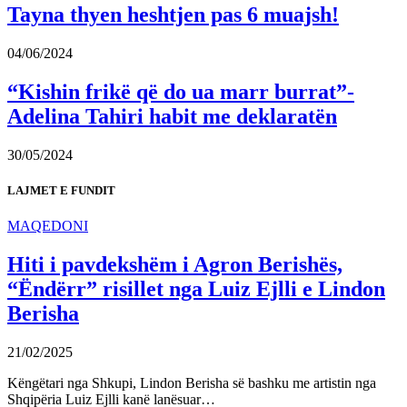
Tayna thyen heshtjen pas 6 muajsh!
04/06/2024
“Kishin frikë që do ua marr burrat”-
Adelina Tahiri habit me deklaratën
30/05/2024
LAJMET E FUNDIT
MAQEDONI
Hiti i pavdekshëm i Agron Berishës,
“Ëndërr” risillet nga Luiz Ejlli e Lindon
Berisha
21/02/2025
Këngëtari nga Shkupi, Lindon Berisha së bashku me artistin nga
Shqipëria Luiz Ejlli kanë lanësuar…