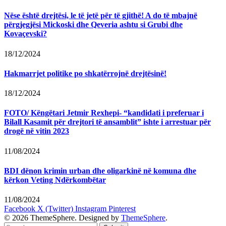
Nëse është drejtësi, le të jetë për të gjithë! A do të mbajnë
përgjegjësi Mickoski dhe Qeveria ashtu si Grubi dhe
Kovaçevski?
18/12/2024
Hakmarrjet politike po shkatërrojnë drejtësinë!
18/12/2024
FOTO/ Këngëtari Jetmir Rexhepi- “kandidati i preferuar i
Bilall Kasamit për drejtori të ansamblit” ishte i arrestuar për
drogë në vitin 2023
11/08/2024
BDI dënon krimin urban dhe oligarkinë në komuna dhe
kërkon Veting Ndërkombëtar
11/08/2024
Facebook
X (Twitter)
Instagram
Pinterest
© 2026 ThemeSphere. Designed by
ThemeSphere
.