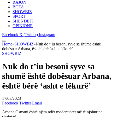
RAJON
BOTA
SHOWBIZ
SPORT
SHËNDETI
OPINIONE
Facebook
X (Twitter)
Instagram
Home
»
SHOWBIZ
»
Nuk do t’iu besoni syve sa shumë është
dobësuar Arbana, është bërë ‘asht e lëkurë’
SHOWBIZ
Nuk do t’iu besoni syve sa
shumë është dobësuar Arbana,
është bërë ‘asht e lëkurë’
17/08/2023
Facebook
Twitter
Email
Arbana Osmani është njëra ndër moderatoret më të njohur në
shqiptari.