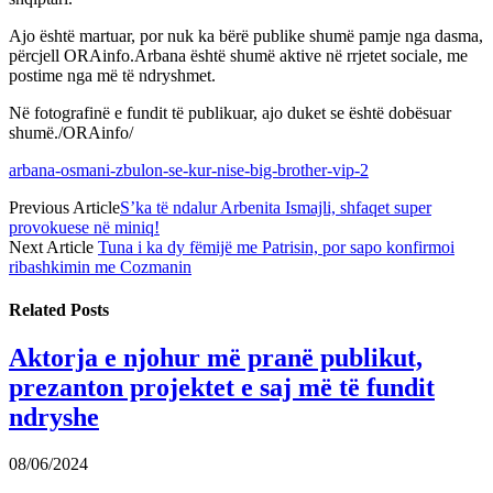
Ajo është martuar, por nuk ka bërë publike shumë pamje nga dasma,
përcjell ORAinfo.Arbana është shumë aktive në rrjetet sociale, me
postime nga më të ndryshmet.
Në fotografinë e fundit të publikuar, ajo duket se është dobësuar
shumë./ORAinfo/
arbana-osmani-zbulon-se-kur-nise-big-brother-vip-2
Previous Article
S’ka të ndalur Arbenita Ismajli, shfaqet super
provokuese në miniq!
Next Article
Tuna i ka dy fëmijë me Patrisin, por sapo konfirmoi
ribashkimin me Cozmanin
Related
Posts
Aktorja e njohur më pranë publikut,
prezanton projektet e saj më të fundit
ndryshe
08/06/2024