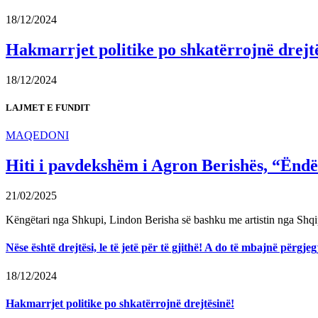
18/12/2024
Hakmarrjet politike po shkatërrojnë drejt
18/12/2024
LAJMET E FUNDIT
MAQEDONI
Hiti i pavdekshëm i Agron Berishës, “Ëndër
21/02/2025
Këngëtari nga Shkupi, Lindon Berisha së bashku me artistin nga Shqi
Nëse është drejtësi, le të jetë për të gjithë! A do të mbajnë përg
18/12/2024
Hakmarrjet politike po shkatërrojnë drejtësinë!