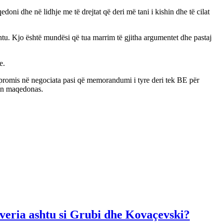
oni dhe në lidhje me të drejtat që deri më tani i kishin dhe të cilat
htu. Kjo është mundësi që tua marrim të gjitha argumentet dhe pastaj
e.
mpromis në negociata pasi që memorandumi i tyre deri tek BE për
tin maqedonas.
Qeveria ashtu si Grubi dhe Kovaçevski?