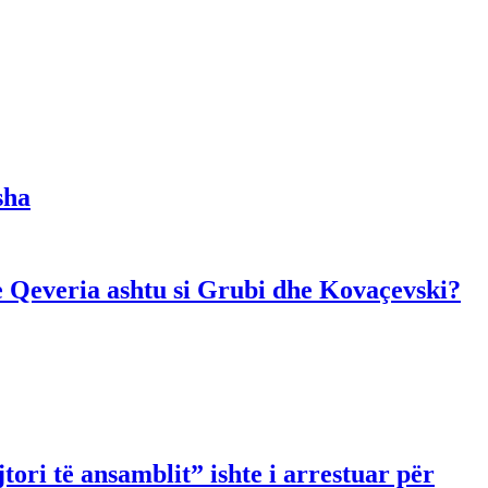
sha
dhe Qeveria ashtu si Grubi dhe Kovaçevski?
ori të ansamblit” ishte i arrestuar për