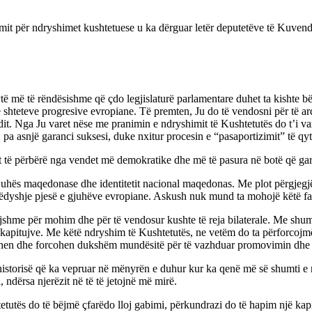
timit për ndryshimet kushtetuese u ka dërguar letër deputetëve të Kuvend
dytë më të rëndësishme që çdo legjislaturë parlamentare duhet ta kishte 
ljen e shteteve progresive evropiane. Të premten, Ju do të vendosni për të
dit. Nga Ju varet nëse me pranimin e ndryshimit të Kushtetutës do t’i v
, pa asnjë garanci suksesi, duke nxitur procesin e “pasaportizimit” të q
onit të përbërë nga vendet më demokratike dhe më të pasura në botë që g
gjuhës maqedonase dhe identitetit nacional maqedonas. Me plot përgjeg
mëdyshje pjesë e gjuhëve evropiane. Askush nuk mund ta mohojë këtë fa
ejshme për mohim dhe për të vendosur kushte të reja bilaterale. Me shumë
e kapitujve. Me këtë ndryshim të Kushtetutës, ne vetëm do ta përforcoj
ohen dhe forcohen dukshëm mundësitë për të vazhduar promovimin dhe a
 e historisë që ka vepruar në mënyrën e duhur kur ka qenë më së shumti 
ndërsa njerëzit në të të jetojnë më mirë.
s do të bëjmë çfarëdo lloj gabimi, përkundrazi do të hapim një kapitull t