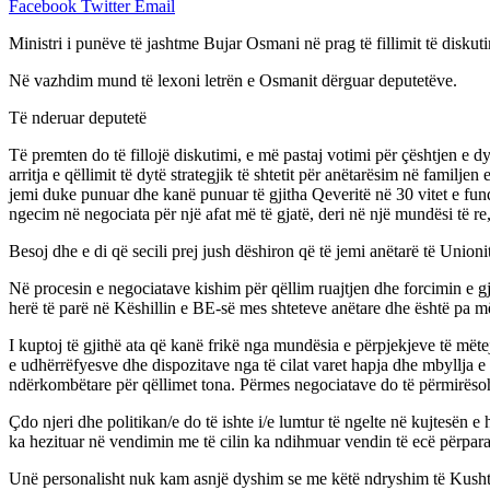
Facebook
Twitter
Email
Ministri i punëve të jashtme Bujar Osmani në prag të fillimit të disku
Në vazhdim mund të lexoni letrën e Osmanit dërguar deputetëve.
Të nderuar deputetë
Të premten do të fillojë diskutimi, e më pastaj votimi për çështjen e 
arritja e qëllimit të dytë strategjik të shtetit për anëtarësim në fami
jemi duke punuar dhe kanë punuar të gjitha Qeveritë në 30 vitet e fun
ngecim në negociata për një afat më të gjatë, deri në një mundësi të re
Besoj dhe e di që secili prej jush dëshiron që të jemi anëtarë të Uni
Në procesin e negociatave kishim për qëllim ruajtjen dhe forcimin e 
herë të parë në Këshillin e BE-së mes shteteve anëtare dhe është pa 
I kuptoj të gjithë ata që kanë frikë nga mundësia e përpjekjeve të mët
e udhërrëfyesve dhe dispozitave nga të cilat varet hapja dhe mbyllja 
ndërkombëtare për qëllimet tona. Përmes negociatave do të përmirës
Çdo njeri dhe politikan/e do të ishte i/e lumtur të ngelte në kujtesën
ka hezituar në vendimin me të cilin ka ndihmuar vendin të ecë përpara, 
Unë personalisht nuk kam asnjë dyshim se me këtë ndryshim të Kushtetutë