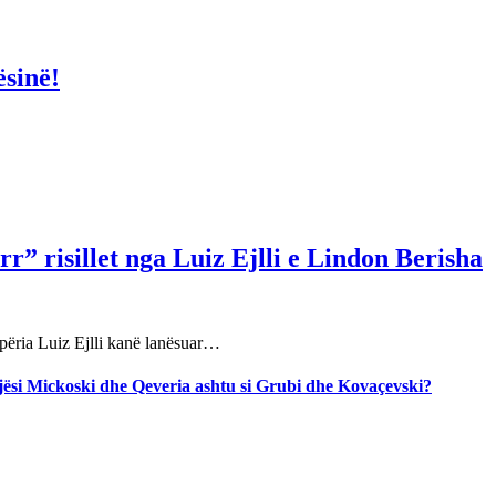
ësinë!
r” risillet nga Luiz Ejlli e Lindon Berisha
përia Luiz Ejlli kanë lanësuar…
jegjësi Mickoski dhe Qeveria ashtu si Grubi dhe Kovaçevski?