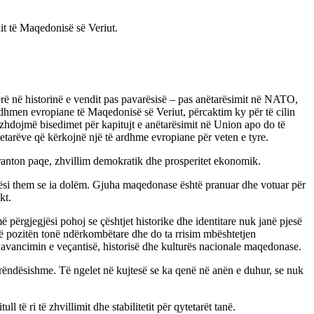
it të Maqedonisë së Veriut.
bërë në historinë e vendit pas pavarësisë – pas anëtarësimit në NATO,
 ardhmen evropiane të Maqedonisë së Veriut, përcaktim ky për të cilin
azhdojmë bisedimet për kapitujt e anëtarësimit në Union apo do të
ytetarëve që kërkojnë një të ardhme evropiane për veten e tyre.
aranton paqe, zhvillim demokratik dhe prosperitet ekonomik.
jësi them se ia dolëm. Gjuha maqedonase është pranuar dhe votuar për
kt.
 përgjegjësi pohoj se çështjet historike dhe identitare nuk janë pjesë
më pozitën tonë ndërkombëtare dhe do ta rrisim mbështetjen
vancimin e veçantisë, historisë dhe kulturës nacionale maqedonase.
e rëndësishme. Të ngelet në kujtesë se ka qenë në anën e duhur, se nuk
ë ri të zhvillimit dhe stabilitetit për qytetarët tanë.