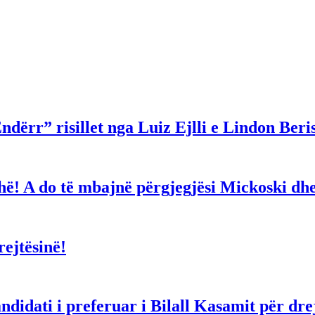
ndërr” risillet nga Luiz Ejlli e Lindon Beri
gjithë! A do të mbajnë përgjegjësi Mickoski 
ejtësinë!
dati i preferuar i Bilall Kasamit për drejt