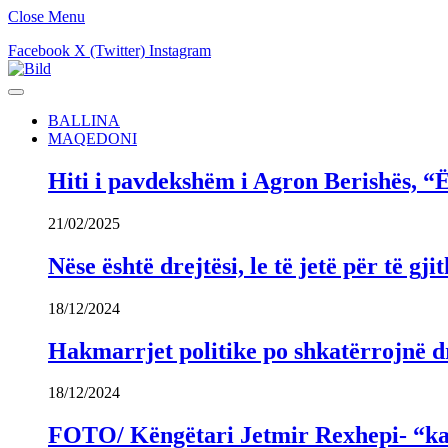
Close Menu
Facebook
X (Twitter)
Instagram
BALLINA
MAQEDONI
Hiti i pavdekshëm i Agron Berishës, “Ë
21/02/2025
Nëse është drejtësi, le të jetë për të 
18/12/2024
Hakmarrjet politike po shkatërrojnë dr
18/12/2024
FOTO/ Këngëtari Jetmir Rexhepi- “kandi