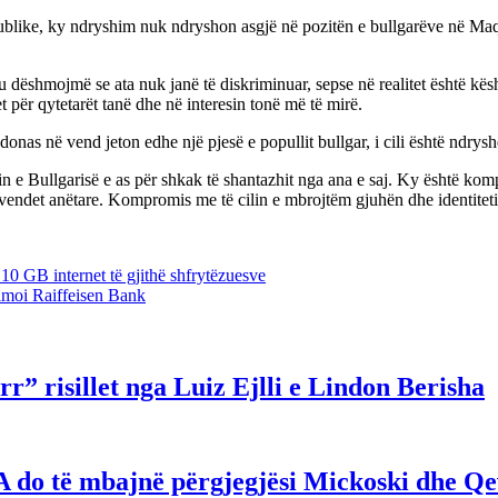
publike, ky ndryshim nuk ndryshon asgjë në pozitën e bullgarëve në Maqed
dëshmojmë se ata nuk janë të diskriminuar, sepse në realitet është kës
t për qytetarët tanë dhe në interesin tonë më të mirë.
nas në vend jeton edhe një pjesë e popullit bullgar, i cili është ndrysh
in e Bullgarisë e as për shkak të shantazhit nga ana e saj. Ky është ko
endet anëtare. Kompromis me të cilin e mbrojtëm gjuhën dhe identite
10 GB internet të gjithë shfrytëzuesve
sulmoi Raiffeisen Bank
r” risillet nga Luiz Ejlli e Lindon Berisha
hë! A do të mbajnë përgjegjësi Mickoski dhe 