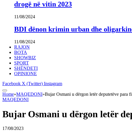
drogë në vitin 2023
11/08/2024
BDI dënon krimin urban dhe oligarki
11/08/2024
RAJON
BOTA
SHOWBIZ
SPORT
SHËNDETI
OPINIONE
Facebook
X (Twitter)
Instagram
Home
»
MAQEDONI
»
Bujar Osmani u dërgon letër deputetëve para fil
MAQEDONI
Bujar Osmani u dërgon letër dep
17/08/2023