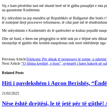
Siç e kam përsëritur tani më shumë herë në të gjitha paraqitjet e mia 
ua garantonte Kushtetuta.
Ky ndryshim na jep mundësi që Republikës së Bullgarisë dhe botës t’u 
të nxitojmë drejt proceseve reformuese, të cilat janë më të rëndësishme
Me ndryshimin e Kushtetutës do të qartësohet se krahas popullit maqedo
Dhe në fund, e them me përgjegjësi se këtë nuk po e bëjmë nën diktat
mosnjohje të gjuhës dhe kombit maqedonas nuk mori mbështetje nga v
Previous Article
Telekomi: Për shkak të pengesave të sotme, u ndajmë 
Next Article
“O fshina kredinë, o boss”, qytetarët i luten hakerit që 
Related
Posts
Hiti i pavdekshëm i Agron Berishës, “Ëndër
21/02/2025
Nëse është drejtësi, le të jetë për të gjit