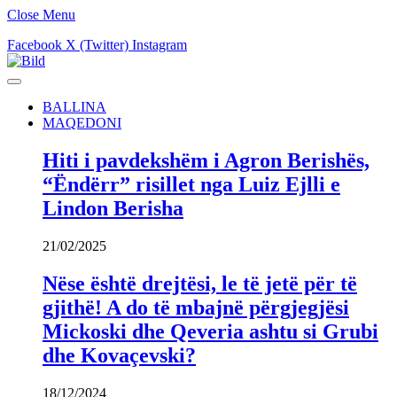
Close Menu
Facebook
X (Twitter)
Instagram
BALLINA
MAQEDONI
Hiti i pavdekshëm i Agron Berishës,
“Ëndërr” risillet nga Luiz Ejlli e
Lindon Berisha
21/02/2025
Nëse është drejtësi, le të jetë për të
gjithë! A do të mbajnë përgjegjësi
Mickoski dhe Qeveria ashtu si Grubi
dhe Kovaçevski?
18/12/2024