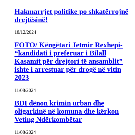
Hakmarrjet politike po shkatërrojnë
drejtësinë!
18/12/2024
FOTO/ Këngëtari Jetmir Rexhepi-
“kandidati i preferuar i Bilall
Kasamit për drejtori të ansamblit”
ishte i arrestuar për drogë në vitin
2023
11/08/2024
BDI dënon krimin urban dhe
oligarkinë në komuna dhe kërkon
Veting Ndërkombëtar
11/08/2024