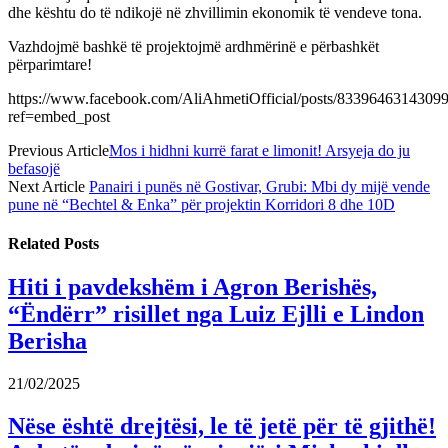
dhe kështu do të ndikojë në zhvillimin ekonomik të vendeve tona.
Vazhdojmë bashkë të projektojmë ardhmërinë e përbashkët
përparimtare!
https://www.facebook.com/AliAhmetiOfficial/posts/8339646314309
ref=embed_post
Previous Article
Mos i hidhni kurrë farat e limonit! Arsyeja do ju
befasojë
Next Article
Panairi i punës në Gostivar, Grubi: Mbi dy mijë vende
pune në “Bechtel & Enka” për projektin Korridori 8 dhe 10D
Related
Posts
Hiti i pavdekshëm i Agron Berishës,
“Ëndërr” risillet nga Luiz Ejlli e Lindon
Berisha
21/02/2025
Nëse është drejtësi, le të jetë për të gjithë!