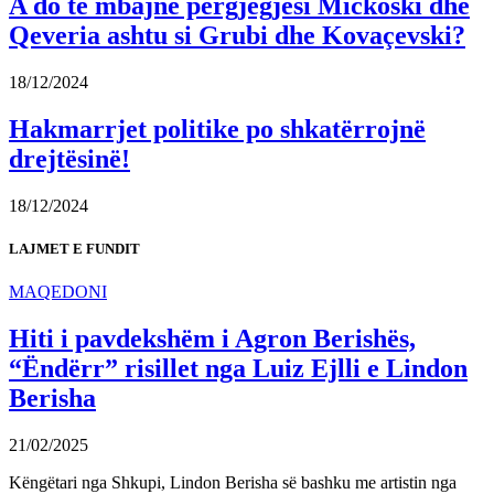
A do të mbajnë përgjegjësi Mickoski dhe
Qeveria ashtu si Grubi dhe Kovaçevski?
18/12/2024
Hakmarrjet politike po shkatërrojnë
drejtësinë!
18/12/2024
LAJMET E FUNDIT
MAQEDONI
Hiti i pavdekshëm i Agron Berishës,
“Ëndërr” risillet nga Luiz Ejlli e Lindon
Berisha
21/02/2025
Këngëtari nga Shkupi, Lindon Berisha së bashku me artistin nga