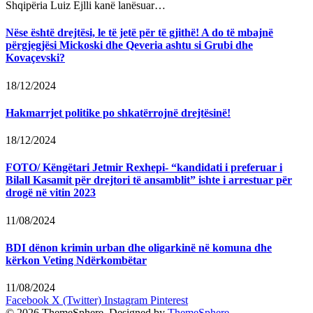
Shqipëria Luiz Ejlli kanë lanësuar…
Nëse është drejtësi, le të jetë për të gjithë! A do të mbajnë
përgjegjësi Mickoski dhe Qeveria ashtu si Grubi dhe
Kovaçevski?
18/12/2024
Hakmarrjet politike po shkatërrojnë drejtësinë!
18/12/2024
FOTO/ Këngëtari Jetmir Rexhepi- “kandidati i preferuar i
Bilall Kasamit për drejtori të ansamblit” ishte i arrestuar për
drogë në vitin 2023
11/08/2024
BDI dënon krimin urban dhe oligarkinë në komuna dhe
kërkon Veting Ndërkombëtar
11/08/2024
Facebook
X (Twitter)
Instagram
Pinterest
© 2026 ThemeSphere. Designed by
ThemeSphere
.