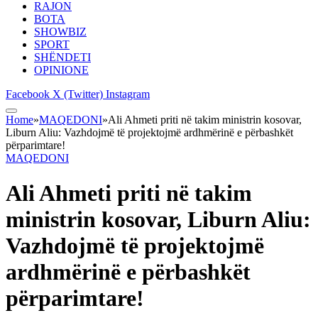
RAJON
BOTA
SHOWBIZ
SPORT
SHËNDETI
OPINIONE
Facebook
X (Twitter)
Instagram
Home
»
MAQEDONI
»
Ali Ahmeti priti në takim ministrin kosovar,
Liburn Aliu: Vazhdojmë të projektojmë ardhmërinë e përbashkët
përparimtare!
MAQEDONI
Ali Ahmeti priti në takim
ministrin kosovar, Liburn Aliu:
Vazhdojmë të projektojmë
ardhmërinë e përbashkët
përparimtare!