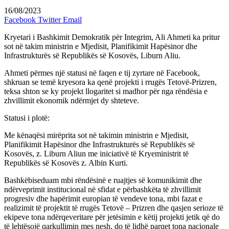
16/08/2023
Facebook
Twitter
Email
Kryetari i Bashkimit Demokratik për Integrim, Ali Ahmeti ka pritur
sot në takim ministrin e Mjedisit, Planifikimit Hapësinor dhe
Infrastrukturës së Republikës së Kosovës, Liburn Aliu.
Ahmeti përmes një statusi në faqen e tij zyrtare në Facebook,
shkruan se temë kryesora ka qenë projekti i rrugës Tetovë-Prizren,
teksa shton se ky projekt llogaritet si madhor për nga rëndësia e
zhvillimit ekonomik ndërmjet dy shteteve.
Statusi i plotë:
Me kënaqësi mirëprita sot në takimin ministrin e Mjedisit,
Planifikimit Hapësinor dhe Infrastrukturës së Republikës së
Kosovës, z. Liburn Aliun me iniciativë të Kryeministrit të
Republikës së Kosovës z. Albin Kurti.
Bashkëbiseduam mbi rëndësinë e ruajtjes së komunikimit dhe
ndërveprimit institucional në sfidat e përbashkëta të zhvillimit
progresiv dhe hapërimit europian të vendeve tona, mbi fazat e
realizimit të projektit të rrugës Tetovë – Prizren dhe qasjen serioze të
ekipeve tona ndërqeveritare për jetësimin e këtij projekti jetik që do
të lehtësojë qarkullimin mes nesh, do të lidhë parqet tona nacionale