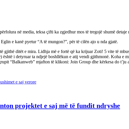
rfolura në media, teksa çifti ka zgjedhur mos të tregojë shumë detaje 
 Eglin e kanë pyetur “A të mungon?”, për të cilën ajo u nda gjatë.
të gjithë ditët e mira. Lidhja më e fortë që ka krijuar Zoti! 5 vite të mb
ë) është i detyruar ta ndjejë boshllëkun e atij vendi gjithmonë. Koha e m
grupit “Balkanweb” mjafton të klikoni: Join Group dhe kërkesa do t’j
ushimet e saj verore
ton projektet e saj më të fundit ndryshe