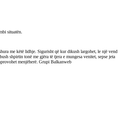
mbi situatën.
ushura me këtë lidhje. Sigurisht që kur dikush largohet, le një vend
bush shpirtin tonë me gjëra të tjera e mungesa venitet, sepse jeta
u aprovohet menjëherë. Grupi Balkanweb