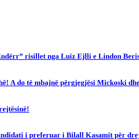
ndërr” risillet nga Luiz Ejlli e Lindon Beri
gjithë! A do të mbajnë përgjegjësi Mickoski 
ejtësinë!
dati i preferuar i Bilall Kasamit për drejt