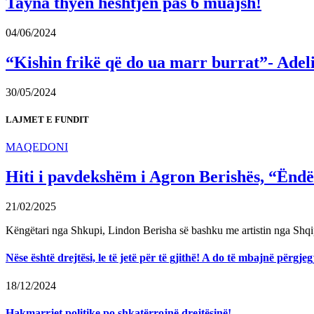
Tayna thyen heshtjen pas 6 muajsh!
04/06/2024
“Kishin frikë që do ua marr burrat”- Adel
30/05/2024
LAJMET E FUNDIT
MAQEDONI
Hiti i pavdekshëm i Agron Berishës, “Ëndër
21/02/2025
Këngëtari nga Shkupi, Lindon Berisha së bashku me artistin nga Shqi
Nëse është drejtësi, le të jetë për të gjithë! A do të mbajnë përg
18/12/2024
Hakmarrjet politike po shkatërrojnë drejtësinë!