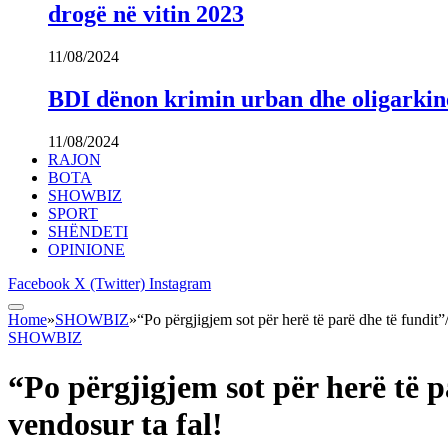
drogë në vitin 2023
11/08/2024
BDI dënon krimin urban dhe oligarki
11/08/2024
RAJON
BOTA
SHOWBIZ
SPORT
SHËNDETI
OPINIONE
Facebook
X (Twitter)
Instagram
Home
»
SHOWBIZ
»
“Po përgjigjem sot për herë të parë dhe të fundit”
SHOWBIZ
“Po përgjigjem sot për herë të p
vendosur ta fal!