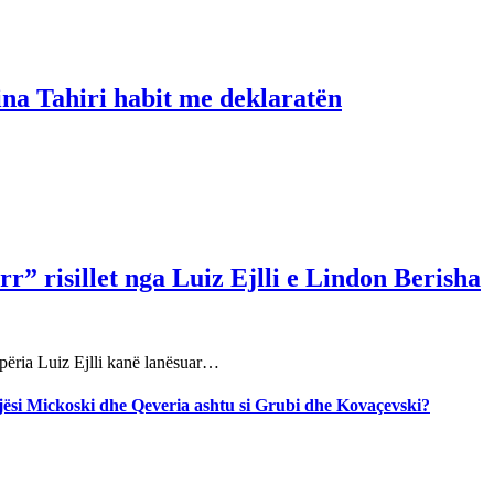
ina Tahiri habit me deklaratën
r” risillet nga Luiz Ejlli e Lindon Berisha
përia Luiz Ejlli kanë lanësuar…
jegjësi Mickoski dhe Qeveria ashtu si Grubi dhe Kovaçevski?