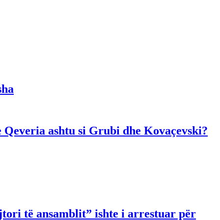
sha
dhe Qeveria ashtu si Grubi dhe Kovaçevski?
ori të ansamblit” ishte i arrestuar për