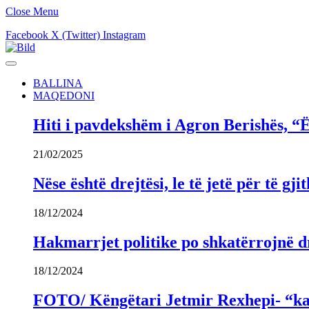
Close Menu
Facebook
X (Twitter)
Instagram
BALLINA
MAQEDONI
Hiti i pavdekshëm i Agron Berishës, “Ë
21/02/2025
Nëse është drejtësi, le të jetë për të 
18/12/2024
Hakmarrjet politike po shkatërrojnë dr
18/12/2024
FOTO/ Këngëtari Jetmir Rexhepi- “kandi