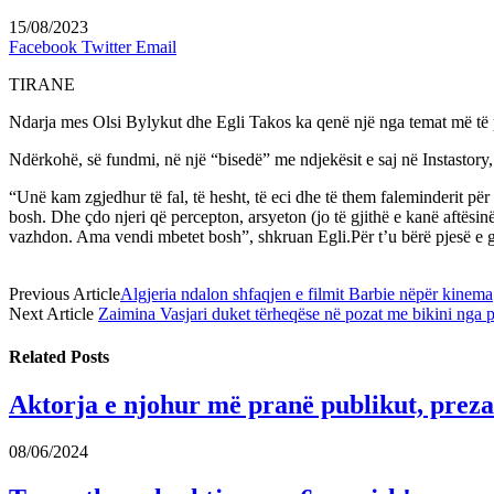
15/08/2023
Facebook
Twitter
Email
TIRANE
Ndarja mes Olsi Bylykut dhe Egli Takos ka qenë një nga temat më të pë
Ndërkohë, së fundmi, në një “bisedë” me ndjekësit e saj në Instastory,
“Unë kam zgjedhur të fal, të hesht, të eci dhe të them faleminderit për 
bosh. Dhe çdo njeri që percepton, arsyeton (jo të gjithë e kanë aftësin
vazhdon. Ama vendi mbetet bosh”, shkruan Egli.Për t’u bërë pjesë e 
Previous Article
Algjeria ndalon shfaqjen e filmit Barbie nëpër kinema
Next Article
Zaimina Vasjari duket tërheqëse në pozat me bikini nga p
Related
Posts
Aktorja e njohur më pranë publikut, prezan
08/06/2024