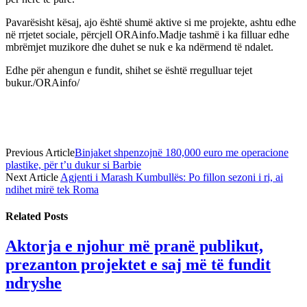
Pavarësisht kësaj, ajo është shumë aktive si me projekte, ashtu edhe
në rrjetet sociale, përcjell ORAinfo.Madje tashmë i ka filluar edhe
mbrëmjet muzikore dhe duhet se nuk e ka ndërmend të ndalet.
Edhe për ahengun e fundit, shihet se është rregulluar tejet
bukur./ORAinfo/
Previous Article
Binjaket shpenzojnë 180,000 euro me operacione
plastike, për t’u dukur si Barbie
Next Article
Agjenti i Marash Kumbullës: Po fillon sezoni i ri, ai
ndihet mirë tek Roma
Related
Posts
Aktorja e njohur më pranë publikut,
prezanton projektet e saj më të fundit
ndryshe