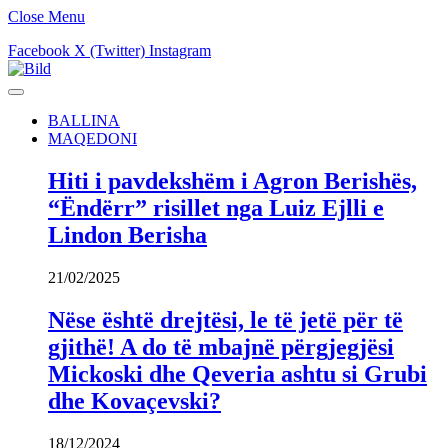
Close Menu
Facebook
X (Twitter)
Instagram
BALLINA
MAQEDONI
Hiti i pavdekshëm i Agron Berishës,
“Ëndërr” risillet nga Luiz Ejlli e
Lindon Berisha
21/02/2025
Nëse është drejtësi, le të jetë për të
gjithë! A do të mbajnë përgjegjësi
Mickoski dhe Qeveria ashtu si Grubi
dhe Kovaçevski?
18/12/2024