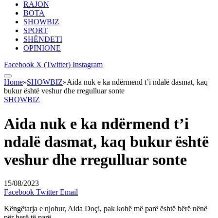
RAJON
BOTA
SHOWBIZ
SPORT
SHËNDETI
OPINIONE
Facebook
X (Twitter)
Instagram
Home
»
SHOWBIZ
»
Aida nuk e ka ndërmend t’i ndalë dasmat, kaq
bukur është veshur dhe rregulluar sonte
SHOWBIZ
Aida nuk e ka ndërmend t’i
ndalë dasmat, kaq bukur është
veshur dhe rregulluar sonte
15/08/2023
Facebook
Twitter
Email
Këngëtarja e njohur, Aida Doçi, pak kohë më parë është bërë nënë
për herë të parë.