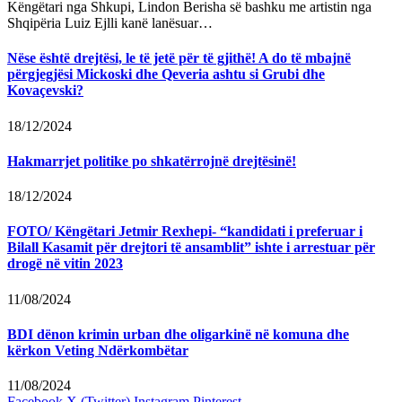
Këngëtari nga Shkupi, Lindon Berisha së bashku me artistin nga
Shqipëria Luiz Ejlli kanë lanësuar…
Nëse është drejtësi, le të jetë për të gjithë! A do të mbajnë
përgjegjësi Mickoski dhe Qeveria ashtu si Grubi dhe
Kovaçevski?
18/12/2024
Hakmarrjet politike po shkatërrojnë drejtësinë!
18/12/2024
FOTO/ Këngëtari Jetmir Rexhepi- “kandidati i preferuar i
Bilall Kasamit për drejtori të ansamblit” ishte i arrestuar për
drogë në vitin 2023
11/08/2024
BDI dënon krimin urban dhe oligarkinë në komuna dhe
kërkon Veting Ndërkombëtar
11/08/2024
Facebook
X (Twitter)
Instagram
Pinterest