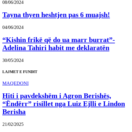
08/06/2024
Tayna thyen heshtjen pas 6 muajsh!
04/06/2024
“Kishin frikë që do ua marr burrat”-
Adelina Tahiri habit me deklaratën
30/05/2024
LAJMET E FUNDIT
MAQEDONI
Hiti i pavdekshëm i Agron Berishës,
“Ëndërr” risillet nga Luiz Ejlli e Lindon
Berisha
21/02/2025