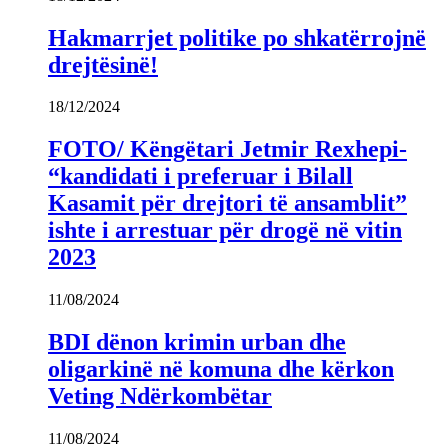
Hakmarrjet politike po shkatërrojnë
drejtësinë!
18/12/2024
FOTO/ Këngëtari Jetmir Rexhepi-
“kandidati i preferuar i Bilall
Kasamit për drejtori të ansamblit”
ishte i arrestuar për drogë në vitin
2023
11/08/2024
BDI dënon krimin urban dhe
oligarkinë në komuna dhe kërkon
Veting Ndërkombëtar
11/08/2024