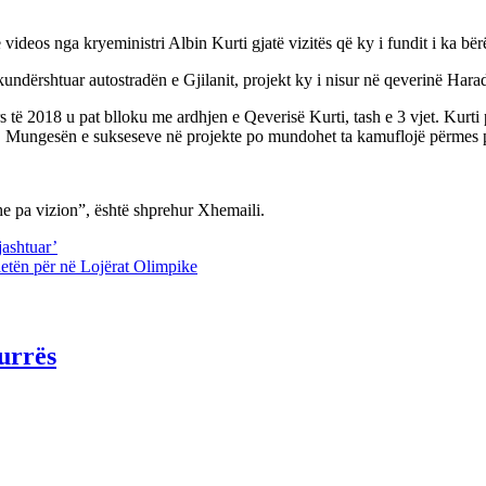
ideos nga kryeministri Albin Kurti gjatë vizitës që ky i fundit i ka bër
undërshtuar autostradën e Gjilanit, projekt ky i nisur në qeverinë Harad
ars të 2018 u pat blloku me ardhjen e Qeverisë Kurti, tash e 3 vjet. Kur
het. Mungesën e sukseseve në projekte po mundohet ta kamuflojë përmes p
he pa vizion”, është shprehur Xhemaili.
jashtuar’
letën për në Lojërat Olimpike
urrës