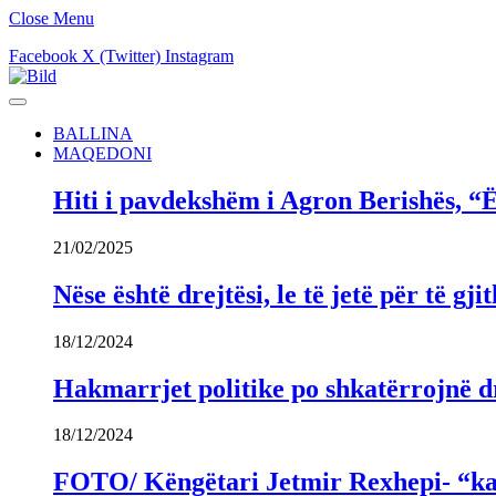
Close Menu
Facebook
X (Twitter)
Instagram
BALLINA
MAQEDONI
Hiti i pavdekshëm i Agron Berishës, “Ë
21/02/2025
Nëse është drejtësi, le të jetë për të 
18/12/2024
Hakmarrjet politike po shkatërrojnë dr
18/12/2024
FOTO/ Këngëtari Jetmir Rexhepi- “kandi