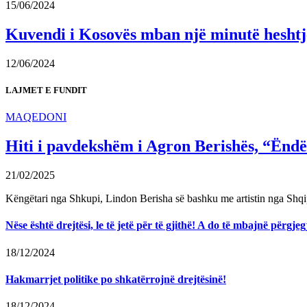
15/06/2024
Kuvendi i Kosovës mban një minutë heshtje 
12/06/2024
LAJMET E FUNDIT
MAQEDONI
Hiti i pavdekshëm i Agron Berishës, “Ëndër
21/02/2025
Këngëtari nga Shkupi, Lindon Berisha së bashku me artistin nga Shqi
Nëse është drejtësi, le të jetë për të gjithë! A do të mbajnë përg
18/12/2024
Hakmarrjet politike po shkatërrojnë drejtësinë!
18/12/2024