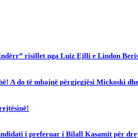
ndërr” risillet nga Luiz Ejlli e Lindon Beri
gjithë! A do të mbajnë përgjegjësi Mickoski 
ejtësinë!
dati i preferuar i Bilall Kasamit për drejt