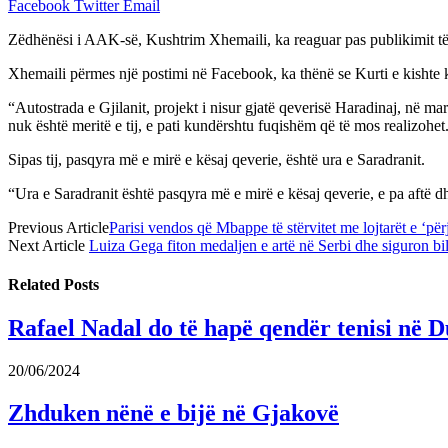
Facebook
Twitter
Email
Zëdhënësi i AAK-së, Kushtrim Xhemaili, ka reaguar pas publikimit të v
Xhemaili përmes një postimi në Facebook, ka thënë se Kurti e kishte k
“Autostrada e Gjilanit, projekt i nisur gjatë qeverisë Haradinaj, në m
nuk është meritë e tij, e pati kundërshtu fuqishëm që të mos realizo
Sipas tij, pasqyra më e mirë e kësaj qeverie, është ura e Saradranit.
“Ura e Saradranit është pasqyra më e mirë e kësaj qeverie, e pa aftë d
Previous Article
Parisi vendos që Mbappe të stërvitet me lojtarët e ‘për
Next Article
Luiza Gega fiton medaljen e artë në Serbi dhe siguron bi
Related
Posts
Rafael Nadal do të hapë qendër tenisi në D
20/06/2024
Zhduken nënë e bijë në Gjakovë