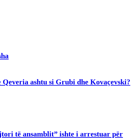
sha
dhe Qeveria ashtu si Grubi dhe Kovaçevski?
ori të ansamblit” ishte i arrestuar për