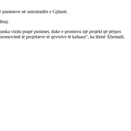
ë punimeve në autostradën e Gjilanit.
inaj.
ti paska vizitu prapë punimet, duke e promovu një projekt që përpos
romovimit të projekteve të qeverive të kaluara”, ka thënë Xhemaili.