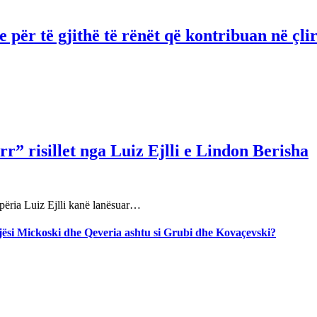
për të gjithë të rënët që kontribuan në çli
r” risillet nga Luiz Ejlli e Lindon Berisha
përia Luiz Ejlli kanë lanësuar…
jegjësi Mickoski dhe Qeveria ashtu si Grubi dhe Kovaçevski?