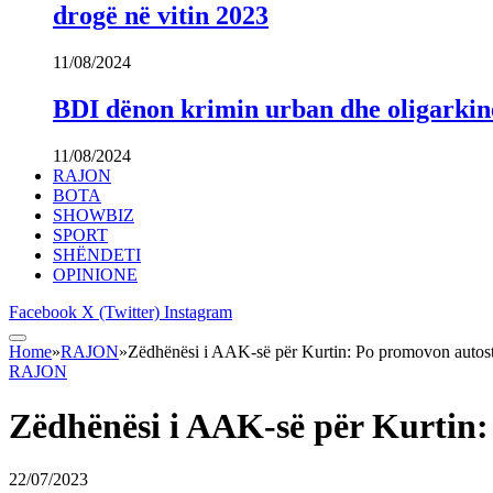
drogë në vitin 2023
11/08/2024
BDI dënon krimin urban dhe oligarki
11/08/2024
RAJON
BOTA
SHOWBIZ
SPORT
SHËNDETI
OPINIONE
Facebook
X (Twitter)
Instagram
Home
»
RAJON
»
Zëdhënësi i AAK-së për Kurtin: Po promovon autost
RAJON
Zëdhënësi i AAK-së për Kurtin:
22/07/2023