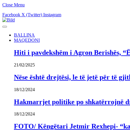
Close Menu
Facebook
X (Twitter)
Instagram
BALLINA
MAQEDONI
Hiti i pavdekshëm i Agron Berishës, “Ë
21/02/2025
Nëse është drejtësi, le të jetë për të 
18/12/2024
Hakmarrjet politike po shkatërrojnë dr
18/12/2024
FOTO/ Këngëtari Jetmir Rexhepi- “kandi