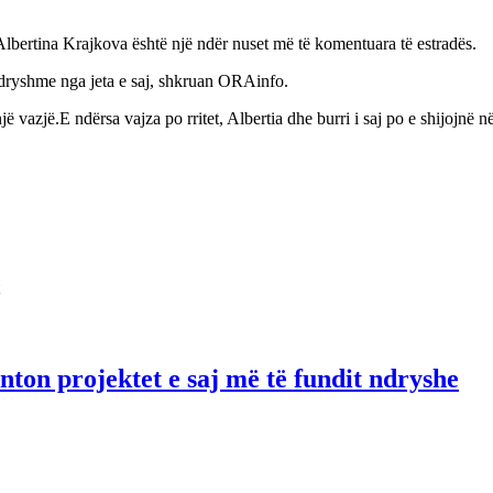
Albertina Krajkova është një ndër nuset më të komentuara të estradës.
ë ndryshme nga jeta e saj, shkruan ORAinfo.
jë vazjë.E ndërsa vajza po rritet, Albertia dhe burri i saj po e shijojnë
ton projektet e saj më të fundit ndryshe