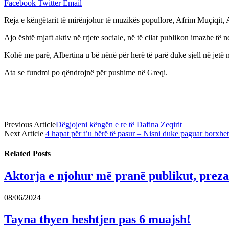
Facebook
Twitter
Email
Reja e këngëtarit të mirënjohur të muzikës popullore, Afrim Muçiqit, 
Ajo është mjaft aktiv në rrjete sociale, në të cilat publikon imazhe t
Kohë me parë, Albertina u bë nënë për herë të parë duke sjell në jetë n
Ata se fundmi po qëndrojnë për pushime në Greqi.
Previous Article
Dëgjojeni këngën e re të Dafina Zeqirit
Next Article
4 hapat për t’u bërë të pasur – Nisni duke paguar borxhet
Related
Posts
Aktorja e njohur më pranë publikut, prezan
08/06/2024
Tayna thyen heshtjen pas 6 muajsh!