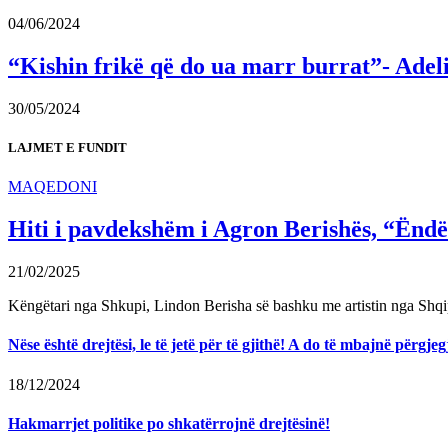
04/06/2024
“Kishin frikë që do ua marr burrat”- Adel
30/05/2024
LAJMET E FUNDIT
MAQEDONI
Hiti i pavdekshëm i Agron Berishës, “Ëndër
21/02/2025
Këngëtari nga Shkupi, Lindon Berisha së bashku me artistin nga Shqi
Nëse është drejtësi, le të jetë për të gjithë! A do të mbajnë përg
18/12/2024
Hakmarrjet politike po shkatërrojnë drejtësinë!