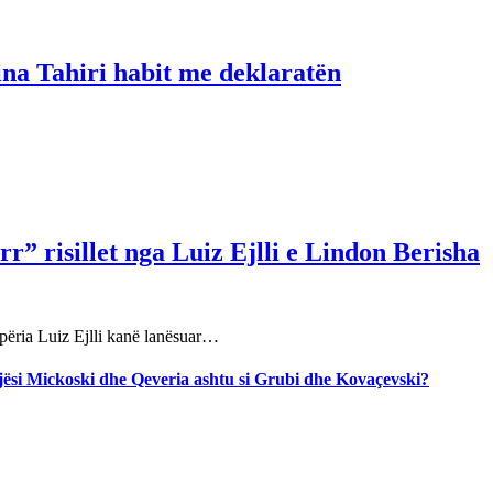
ina Tahiri habit me deklaratën
r” risillet nga Luiz Ejlli e Lindon Berisha
përia Luiz Ejlli kanë lanësuar…
jegjësi Mickoski dhe Qeveria ashtu si Grubi dhe Kovaçevski?