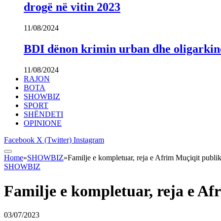
drogë në vitin 2023
11/08/2024
BDI dënon krimin urban dhe oligarki
11/08/2024
RAJON
BOTA
SHOWBIZ
SPORT
SHËNDETI
OPINIONE
Facebook
X (Twitter)
Instagram
Home
»
SHOWBIZ
»
Familje e kompletuar, reja e Afrim Muçiqit publ
SHOWBIZ
Familje e kompletuar, reja e A
03/07/2023