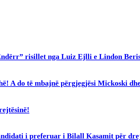
ndërr” risillet nga Luiz Ejlli e Lindon Beri
gjithë! A do të mbajnë përgjegjësi Mickoski 
ejtësinë!
dati i preferuar i Bilall Kasamit për drejt