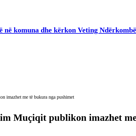
në në komuna dhe kërkon Veting Ndërkombë
ikon imazhet me të bukura nga pushimet
frim Muçiqit publikon imazhet m