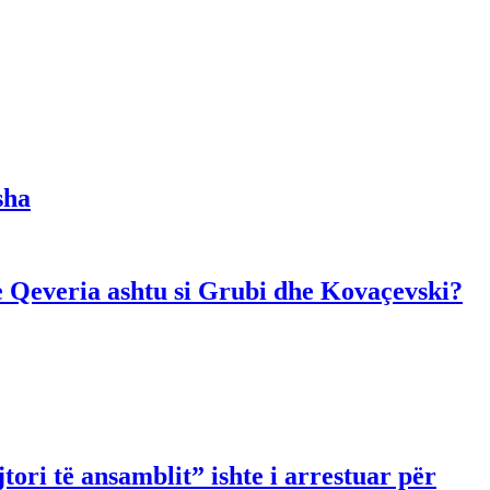
sha
dhe Qeveria ashtu si Grubi dhe Kovaçevski?
ori të ansamblit” ishte i arrestuar për