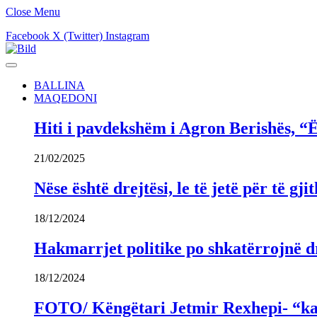
Close Menu
Facebook
X (Twitter)
Instagram
BALLINA
MAQEDONI
Hiti i pavdekshëm i Agron Berishës, “Ë
21/02/2025
Nëse është drejtësi, le të jetë për të 
18/12/2024
Hakmarrjet politike po shkatërrojnë dr
18/12/2024
FOTO/ Këngëtari Jetmir Rexhepi- “kandi