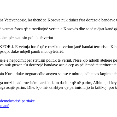
ja Vetëvendosje, ka thënë se Kosova nuk duhet t’ua dorëzojë bandave te
ë vetmat forca që e rrezikojnë veriun e Kosovës dhe se të njëjtat kanë 
ohet për statusin politik të veriut.
 KFOR-i. E vetmja forcë që e rrezikon veriun janë bandat terroriste. K
psiqik duke mbjell panik mbi qytetarët.
isjeje e negocimit për statusin politik të veriut. Nëse kjo ndodh atëherë p
 nuk guxon t’u dorëzojë bandave asnjë cep as pëllëmbë të territorit të
lbin Kurti, duke treguar edhe arsyen se pse e mbron, edhe pas largimit të
 mrizi i padurueshëm partiak, kam dashur që në parim, Albinin, si kryem
ga asnjë parim. Dhe, kjo më ka shtyer që parimisht, jo ta kritikoj, por ta
 demokracisë partiake
osmanë