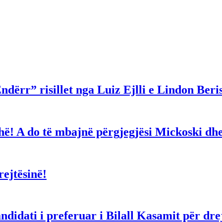
ndërr” risillet nga Luiz Ejlli e Lindon Beri
gjithë! A do të mbajnë përgjegjësi Mickoski 
ejtësinë!
dati i preferuar i Bilall Kasamit për drejt