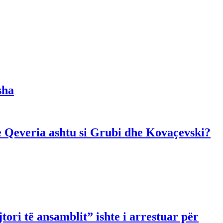
sha
dhe Qeveria ashtu si Grubi dhe Kovaçevski?
ori të ansamblit” ishte i arrestuar për