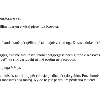
rritorin e vet.
qëllim ndarjen e kësaj pjese nga Kosova.
ëto banda kanë për qëllim që ta ndajnë veriun nga Kosova duke bërë
ërgjegjësia bie mbi institutcionet përgjegjëse për sigurinë e Kosovës.
 vet”, ka shkruar Loshi në një postim në Facebook.
 tij nga VV-ja.
inistër, ta kritikoj për çdo sjellje dhe për çdo gabim. Por, shumë
 mbështes e ta mbroj. Ky do të jetë parimi im përderisa të tjerët