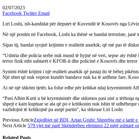
02/07/2023
Facebook
Twitter
Email
Liri Loshi, ish-kandidat për deputet të Kuvendit të Kosovës nga Lëviz
Në një postim në Facebook, Loshi ka thënë se bandat terroriste, janë t
Sipas tij, bandat syojnë krijimin e realitetit anarkik, që më pas të diskut
“Ushtria dhe policia serbe nuk mund të hyjnë në veri, sepse aty është
terror fizik mbi ushtarët e KFOR-it dhe policinë e Kosovës dhe terror 
Synimi është krijimi i një realiteti anarkik që pastaj do të bëhej pikën
Një shtet që nuk vepron kundër bandave nuk ka të ardhme fare. Kosova
Ai në një shkrim tjetër, ka folur edhe për kritikat ndaj kryeministrit A
“Pasi Albin Kurti u bë kryeministër dhe sidomos pasi unë u tërhoqa nga
shpejt e kam kuptuar se ata që po e kritikonin nuk ishin të udhëhequr n
vazhdojnë të kritikojnë pa asnjë parim”, ka shkruar Liri Loshi
Previous Article
Zgjedhjet në BDI, Artan Grubi: Shprehja më e lartë e
Next Article
579 vjet më parë Skënderbeu eleminoi 22 mijë ushtarë 
Related
Posts