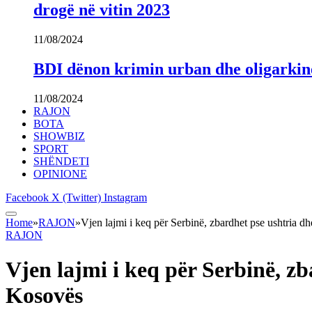
drogë në vitin 2023
11/08/2024
BDI dënon krimin urban dhe oligarki
11/08/2024
RAJON
BOTA
SHOWBIZ
SPORT
SHËNDETI
OPINIONE
Facebook
X (Twitter)
Instagram
Home
»
RAJON
»
Vjen lajmi i keq për Serbinë, zbardhet pse ushtria d
RAJON
Vjen lajmi i keq për Serbinë, zb
Kosovës