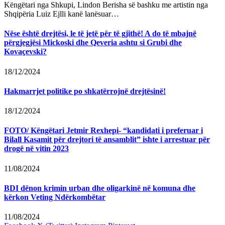
Këngëtari nga Shkupi, Lindon Berisha së bashku me artistin nga
Shqipëria Luiz Ejlli kanë lanësuar…
Nëse është drejtësi, le të jetë për të gjithë! A do të mbajnë
përgjegjësi Mickoski dhe Qeveria ashtu si Grubi dhe
Kovaçevski?
18/12/2024
Hakmarrjet politike po shkatërrojnë drejtësinë!
18/12/2024
FOTO/ Këngëtari Jetmir Rexhepi- “kandidati i preferuar i
Bilall Kasamit për drejtori të ansamblit” ishte i arrestuar për
drogë në vitin 2023
11/08/2024
BDI dënon krimin urban dhe oligarkinë në komuna dhe
kërkon Veting Ndërkombëtar
11/08/2024