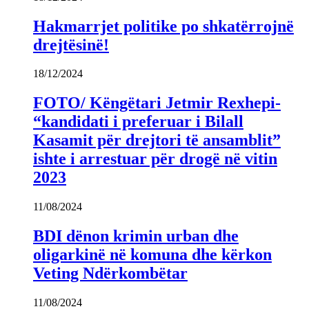
Hakmarrjet politike po shkatërrojnë
drejtësinë!
18/12/2024
FOTO/ Këngëtari Jetmir Rexhepi-
“kandidati i preferuar i Bilall
Kasamit për drejtori të ansamblit”
ishte i arrestuar për drogë në vitin
2023
11/08/2024
BDI dënon krimin urban dhe
oligarkinë në komuna dhe kërkon
Veting Ndërkombëtar
11/08/2024