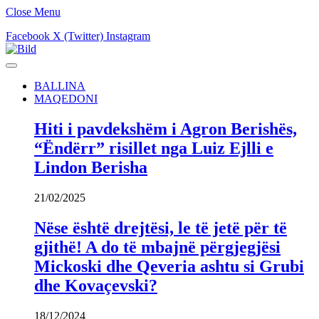
Close Menu
Facebook
X (Twitter)
Instagram
BALLINA
MAQEDONI
Hiti i pavdekshëm i Agron Berishës,
“Ëndërr” risillet nga Luiz Ejlli e
Lindon Berisha
21/02/2025
Nëse është drejtësi, le të jetë për të
gjithë! A do të mbajnë përgjegjësi
Mickoski dhe Qeveria ashtu si Grubi
dhe Kovaçevski?
18/12/2024