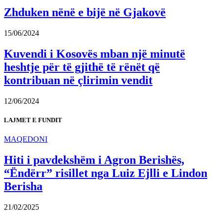
Zhduken nënë e bijë në Gjakovë
15/06/2024
Kuvendi i Kosovës mban një minutë
heshtje për të gjithë të rënët që
kontribuan në çlirimin vendit
12/06/2024
LAJMET E FUNDIT
MAQEDONI
Hiti i pavdekshëm i Agron Berishës,
“Ëndërr” risillet nga Luiz Ejlli e Lindon
Berisha
21/02/2025