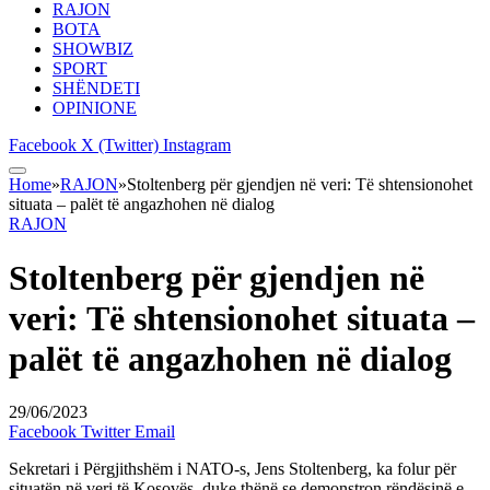
RAJON
BOTA
SHOWBIZ
SPORT
SHËNDETI
OPINIONE
Facebook
X (Twitter)
Instagram
Home
»
RAJON
»
Stoltenberg për gjendjen në veri: Të shtensionohet
situata – palët të angazhohen në dialog
RAJON
Stoltenberg për gjendjen në
veri: Të shtensionohet situata –
palët të angazhohen në dialog
29/06/2023
Facebook
Twitter
Email
Sekretari i Përgjithshëm i NATO-s, Jens Stoltenberg, ka folur për
situatën në veri të Kosovës, duke thënë se demonstron rëndësinë e