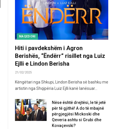
MAQEDONI
Hiti i pavdekshëm i Agron
Berishës, “Ëndërr” risillet nga Luiz
Ejlli e Lindon Berisha
21/02/2025
Këngëtari nga Shkupi, Lindon Berisha së bashku me
artistin nga Shqipëria Luiz Ejlli kanë lanësuar…
Nëse është drejtësi, le të jetë
për të gjithë! A do të mbajnë
përgjegjësi Mickoski dhe
Qeveria ashtu si Grubi dhe
Kovaçevski?