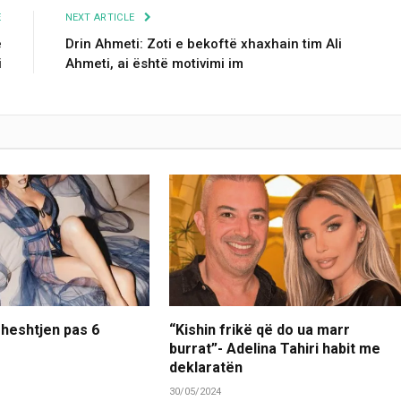
E
NEXT ARTICLE
ë
Drin Ahmeti: Zoti e bekoftë xhaxhain tim Ali
i
Ahmeti, ai është motivimi im
 heshtjen pas 6
“Kishin frikë që do ua marr
burrat”- Adelina Tahiri habit me
deklaratën
30/05/2024