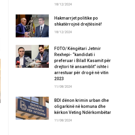
18/12/2024
Hakmarrjet politike po
shkatërrojnë drejtësinë!
18/12/2024
FOTO/ Këngëtari Jetmir
Rexhepi- “kandidati i
preferuar i Bilall Kasamit për
drejtori të ansamblit” ishte i
arrestuar për drogë në vitin
2023
11/08/2024
BDI dënon krimin urban dhe
oligarkinë në komuna dhe
kërkon Veting Ndërkombëtar
11/08/2024