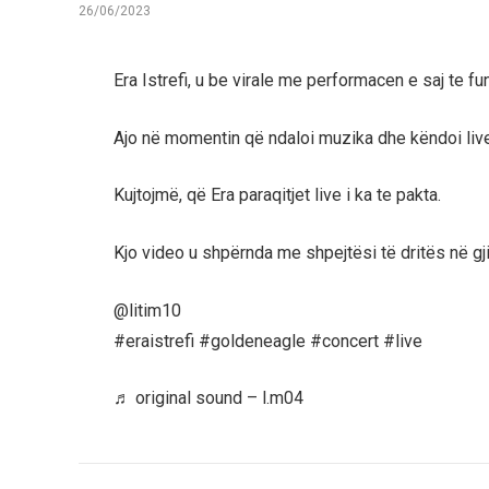
26/06/2023
Era Istrefi, u be virale me performacen e saj te fu
Ajo në momentin që ndaloi muzika dhe këndoi live , 
Kujtojmë, që Era paraqitjet live i ka te pakta.
Kjo video u shpërnda me shpejtësi të dritës në gji
@litim10
#eraistrefi #goldeneagle #concert #live
♬ original sound – l.m04