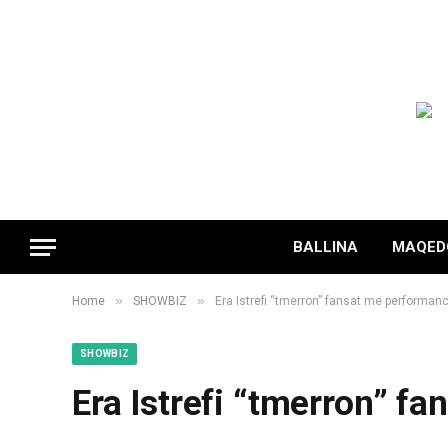
BALLINA
MAQED
»
»
Home
SHOWBIZ
Era Istrefi “tmerron” fansat me performanc
SHOWBIZ
Era Istrefi “tmerron” f