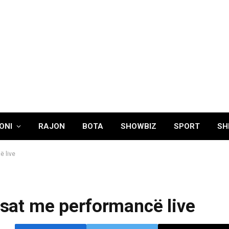
ONI
RAJON
BOTA
SHOWBIZ
SPORT
SH
ë live
ansat me performancë live