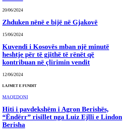
20/06/2024
Zhduken nënë e bijë në Gjakovë
15/06/2024
Kuvendi i Kosovës mban një minutë
heshtje për të gjithë të rënët që
kontribuan në çlirimin vendit
12/06/2024
LAJMET E FUNDIT
MAQEDONI
Hiti i pavdekshëm i Agron Berishës,
“Ëndërr” risillet nga Luiz Ejlli e Lindon
Berisha