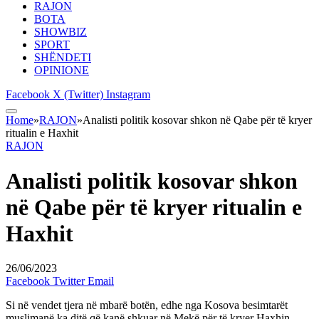
RAJON
BOTA
SHOWBIZ
SPORT
SHËNDETI
OPINIONE
Facebook
X (Twitter)
Instagram
Home
»
RAJON
»
Analisti politik kosovar shkon në Qabe për të kryer
ritualin e Haxhit
RAJON
Analisti politik kosovar shkon
në Qabe për të kryer ritualin e
Haxhit
26/06/2023
Facebook
Twitter
Email
Si në vendet tjera në mbarë botën, edhe nga Kosova besimtarët
muslimanë ka ditë që kanë shkuar në Mekë për të kryer Haxhin.