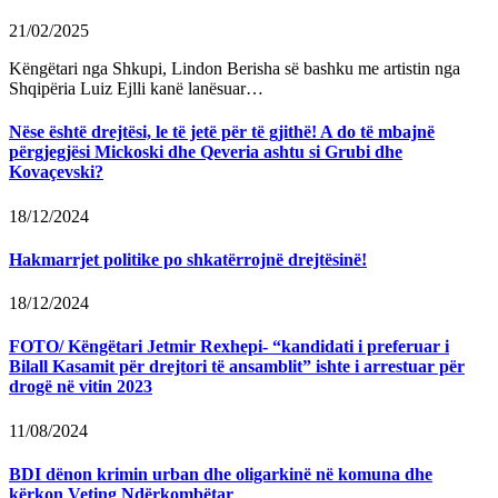
21/02/2025
Këngëtari nga Shkupi, Lindon Berisha së bashku me artistin nga
Shqipëria Luiz Ejlli kanë lanësuar…
Nëse është drejtësi, le të jetë për të gjithë! A do të mbajnë
përgjegjësi Mickoski dhe Qeveria ashtu si Grubi dhe
Kovaçevski?
18/12/2024
Hakmarrjet politike po shkatërrojnë drejtësinë!
18/12/2024
FOTO/ Këngëtari Jetmir Rexhepi- “kandidati i preferuar i
Bilall Kasamit për drejtori të ansamblit” ishte i arrestuar për
drogë në vitin 2023
11/08/2024
BDI dënon krimin urban dhe oligarkinë në komuna dhe
kërkon Veting Ndërkombëtar