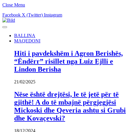
Close Menu
Facebook
X (Twitter)
Instagram
BALLINA
MAQEDONI
Hiti i pavdekshëm i Agron Berishës,
“Ëndërr” risillet nga Luiz Ejlli e
Lindon Berisha
21/02/2025
Nëse është drejtësi, le të jetë për të
gjithë! A do të mbajnë përgjegjësi
Mickoski dhe Qeveria ashtu si Grubi
dhe Kovaçevski?
18/12/2024