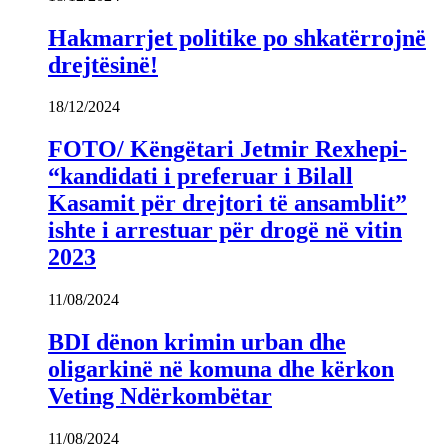
Hakmarrjet politike po shkatërrojnë
drejtësinë!
18/12/2024
FOTO/ Këngëtari Jetmir Rexhepi-
“kandidati i preferuar i Bilall
Kasamit për drejtori të ansamblit”
ishte i arrestuar për drogë në vitin
2023
11/08/2024
BDI dënon krimin urban dhe
oligarkinë në komuna dhe kërkon
Veting Ndërkombëtar
11/08/2024