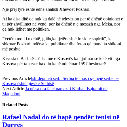
Një prej tyre është edhe analisti Xhevdet Pozhari.
Ai ka disa ditë që nuk ka dalë në televizion për të dhënë opinionet e
tij për zhvillimet në vend, por ka dhënë një mesazh nga Meka, por
që nuk lidhet me politikën.
“Vetëm moti i nxehtë, gjithçka tjetër është freski e shpirtit”, ka
shkruar Pozhari, ndërsa ka publikuar dhe foton që mund ta shikoni
më poshtë.
Kryesia e Bashkësisë Islame e Kosovës ka njoftuar se këtë vit nga
Kosova për ta kryer haxhin kanë udhëtuar 1597 besimtarë.
Previous Article
Ish-deputeti serb: Serbia të mos i gënjejë serbët se
Kosova është pjesë e Serbisë
Next Article
Ja në sa ora falet namazi i Kurban Bajramit në
Maqedoni
Related
Posts
Rafael Nadal do të hapë qendër tenisi në
Durrës