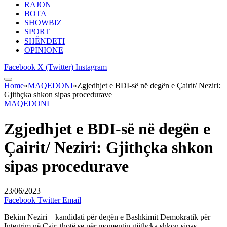
RAJON
BOTA
SHOWBIZ
SPORT
SHËNDETI
OPINIONE
Facebook
X (Twitter)
Instagram
Home
»
MAQEDONI
»
Zgjedhjet e BDI-së në degën e Çairit/ Neziri:
Gjithçka shkon sipas procedurave
MAQEDONI
Zgjedhjet e BDI-së në degën e
Çairit/ Neziri: Gjithçka shkon
sipas procedurave
23/06/2023
Facebook
Twitter
Email
Bekim Neziri – kandidati për degën e Bashkimit Demokratik për
Integrim në Çair, thotë se për momentin gjithçka shkon sipas