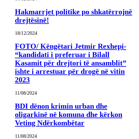
Hakmarrjet politike po shkatërrojnë
drejtësinë!
18/12/2024
FOTO/ Këngëtari Jetmir Rexhepi-
“kandidati i preferuar i Bilall
Kasamit për drejtori të ansamblit”
ishte i arrestuar për drogë në vitin
2023
11/08/2024
BDI dënon krimin urban dhe
oligarkinë në komuna dhe kërkon
Veting Ndërkombëtar
11/08/2024