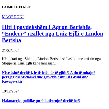
LAJMET E FUNDIT
MAQEDONI
Hiti i pavdekshëm i Agron Berishës,
“Ëndërr” risillet nga Luiz Ejlli e Lindon
Berisha
21/02/2025
Këngëtari nga Shkupi, Lindon Berisha së bashku me artistin nga
Shqipëria Luiz Ejlli kanë lanësuar…
Nëse është drejtësi, le të jetë për të gjithë! A do të mbajnë
përgjegjësi Mickoski dhe Qeveria ashtu si Grubi dhe
Kovaçevski?
18/12/2024
Hakmarrjet politike po shkatërrojnë drejtësinë!