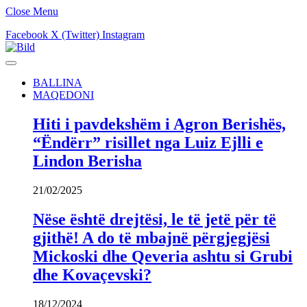
Close Menu
Facebook
X (Twitter)
Instagram
BALLINA
MAQEDONI
Hiti i pavdekshëm i Agron Berishës,
“Ëndërr” risillet nga Luiz Ejlli e
Lindon Berisha
21/02/2025
Nëse është drejtësi, le të jetë për të
gjithë! A do të mbajnë përgjegjësi
Mickoski dhe Qeveria ashtu si Grubi
dhe Kovaçevski?
18/12/2024