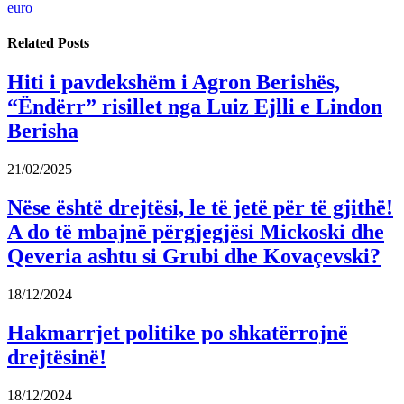
euro
Related
Posts
Hiti i pavdekshëm i Agron Berishës,
“Ëndërr” risillet nga Luiz Ejlli e Lindon
Berisha
21/02/2025
Nëse është drejtësi, le të jetë për të gjithë!
A do të mbajnë përgjegjësi Mickoski dhe
Qeveria ashtu si Grubi dhe Kovaçevski?
18/12/2024
Hakmarrjet politike po shkatërrojnë
drejtësinë!
18/12/2024