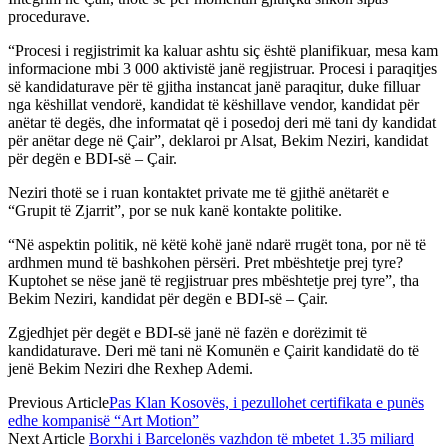
procedurave.
“Procesi i regjistrimit ka kaluar ashtu siç është planifikuar, mesa kam
informacione mbi 3 000 aktivistë janë regjistruar. Procesi i paraqitjes
së kandidaturave për të gjitha instancat janë paraqitur, duke filluar
nga këshillat vendorë, kandidat të këshillave vendor, kandidat për
anëtar të degës, dhe informatat që i posedoj deri më tani dy kandidat
për anëtar dege në Çair”, deklaroi pr Alsat, Bekim Neziri, kandidat
për degën e BDI-së – Çair.
Neziri thotë se i ruan kontaktet private me të gjithë anëtarët e
“Grupit të Zjarrit”, por se nuk kanë kontakte politike.
“Në aspektin politik, në këtë kohë janë ndarë rrugët tona, por në të
ardhmen mund të bashkohen përsëri. Pret mbështetje prej tyre?
Kuptohet se nëse janë të regjistruar pres mbështetje prej tyre”, tha
Bekim Neziri, kandidat për degën e BDI-së – Çair.
Zgjedhjet për degët e BDI-së janë në fazën e dorëzimit të
kandidaturave. Deri më tani në Komunën e Çairit kandidatë do të
jenë Bekim Neziri dhe Rexhep Ademi.
Previous Article
Pas Klan Kosovës, i pezullohet certifikata e punës
edhe kompanisë “Art Motion”
Next Article
Borxhi i Barcelonës vazhdon të mbetet 1.35 miliard