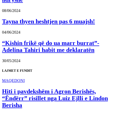
08/06/2024
Tayna thyen heshtjen pas 6 muajsh!
04/06/2024
“Kishin frikë që do ua marr burrat”-
Adelina Tahiri habit me deklaratën
30/05/2024
LAJMET E FUNDIT
MAQEDONI
Hiti i pavdekshëm i Agron Berishës,
“Ëndërr” risillet nga Luiz Ejlli e Lindon
Berisha