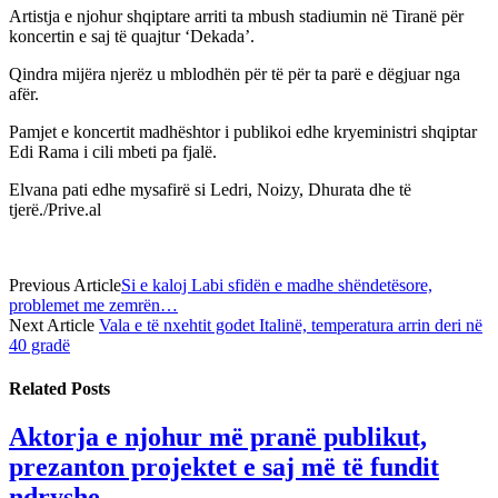
Artistja e njohur shqiptare arriti ta mbush stadiumin në Tiranë për
koncertin e saj të quajtur ‘Dekada’.
Qindra mijëra njerëz u mblodhën për të për ta parë e dëgjuar nga
afër.
Pamjet e koncertit madhështor i publikoi edhe kryeministri shqiptar
Edi Rama i cili mbeti pa fjalë.
Elvana pati edhe mysafirë si Ledri, Noizy, Dhurata dhe të
tjerë./Prive.al
Previous Article
Si e kaloj Labi sfidën e madhe shëndetësore,
problemet me zemrën…
Next Article
Vala e të nxehtit godet Italinë, temperatura arrin deri në
40 gradë
Related
Posts
Aktorja e njohur më pranë publikut,
prezanton projektet e saj më të fundit
ndryshe