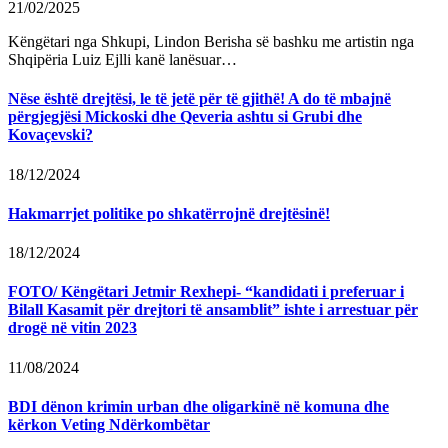
21/02/2025
Këngëtari nga Shkupi, Lindon Berisha së bashku me artistin nga
Shqipëria Luiz Ejlli kanë lanësuar…
Nëse është drejtësi, le të jetë për të gjithë! A do të mbajnë
përgjegjësi Mickoski dhe Qeveria ashtu si Grubi dhe
Kovaçevski?
18/12/2024
Hakmarrjet politike po shkatërrojnë drejtësinë!
18/12/2024
FOTO/ Këngëtari Jetmir Rexhepi- “kandidati i preferuar i
Bilall Kasamit për drejtori të ansamblit” ishte i arrestuar për
drogë në vitin 2023
11/08/2024
BDI dënon krimin urban dhe oligarkinë në komuna dhe
kërkon Veting Ndërkombëtar