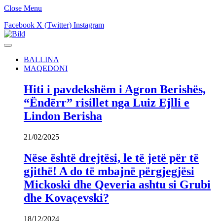
Close Menu
Facebook
X (Twitter)
Instagram
BALLINA
MAQEDONI
Hiti i pavdekshëm i Agron Berishës,
“Ëndërr” risillet nga Luiz Ejlli e
Lindon Berisha
21/02/2025
Nëse është drejtësi, le të jetë për të
gjithë! A do të mbajnë përgjegjësi
Mickoski dhe Qeveria ashtu si Grubi
dhe Kovaçevski?
18/12/2024