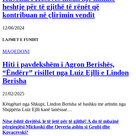
heshtje për të gjithë të rënët që
kontribuan në çlirimin vendit
12/06/2024
LAJMET E FUNDIT
MAQEDONI
Hiti i pavdekshëm i Agron Berishës,
“Ëndërr” risillet nga Luiz Ejlli e Lindon
Berisha
21/02/2025
Këngëtari nga Shkupi, Lindon Berisha së bashku me artistin nga
Shqipëria Luiz Ejlli kanë lanësuar…
Nëse është drejtësi, le të jetë për të gjithë! A do të mbajnë
përgjegjësi Mickoski dhe Qeveria ashtu si Grubi dhe
Kovaçevski?