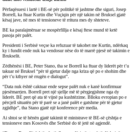
Përfaqësuesi i lartë i BE-së për politikë të jashtme dhe siguri, Josep
Borrell, ka ftuar Kurtin dhe Vuçiqin për një takim në Bruksel gjatë
kësaj jave, në mes të tensioneve të rritura mes dy shteteve.
BE ka paralajmëruar se mospërfillja e kësaj ftese mund të ketë
pasoja për palët.
Presidenti i Serbisë veçse ka refuzuar të takohet me Kurtin, ndërkaq
ky i fundit ende nuk ka vendosur nëse do të marrë pjesë në takimin e
Brukselit.
Zëdhënësi i BE, Peter Stano, tha se Borrell ka ftuar dy liderët për t’u
takuar në Bruksel “për të gjetur dalje nga kriza që po e shohim dhe
për t’u kthyer në rrugën e dialogut”.
“Data nuk është caktuar ende sepse palët nuk e kanë konfirmuar
pjesëmarrjen. Borrell pret një sjellje më të përgjegjshme nga dy
liderët. BE pret që ata të vijnë pa kushtëzime. Blloku evropian po e
përcjell situatën për të parë se a janë palët e gatshme për të gjetur
zgjidhje”, tha Stano gjatë një konference për media.
Ai shtoi se të hënën gjatë takimit të ministrave të BE-së çështja e
tensioneve mes Kosovës dhe Serbisë do të jetë në agjendë.