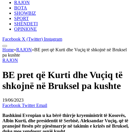
RAJON
BOTA
SHOWBIZ
SPORT
SHËNDETI
OPINIONE
Facebook
X (Twitter)
Instagram
Home
»
RAJON
»
BE pret që Kurti dhe Vuçiq të shkojnë në Bruksel
pa kushte
RAJON
BE pret që Kurti dhe Vuçiq të
shkojnë në Bruksel pa kushte
19/06/2023
Facebook
Twitter
Email
Bashkimi Evropian u ka bërë thirrje kryeministrit të Kosovës,
Albin Kurti, dhe presidentit të Serbisë, Aleksandar Vuçiq, që të
pranojnë ftesën për pjesëmarrje në takimin e krizës në Bruksel,
duke mos vendosur asnjë kusht.