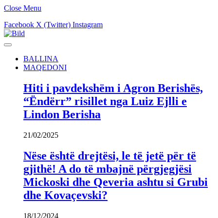
Close Menu
Facebook
X (Twitter)
Instagram
BALLINA
MAQEDONI
Hiti i pavdekshëm i Agron Berishës,
“Ëndërr” risillet nga Luiz Ejlli e
Lindon Berisha
21/02/2025
Nëse është drejtësi, le të jetë për të
gjithë! A do të mbajnë përgjegjësi
Mickoski dhe Qeveria ashtu si Grubi
dhe Kovaçevski?
18/12/2024