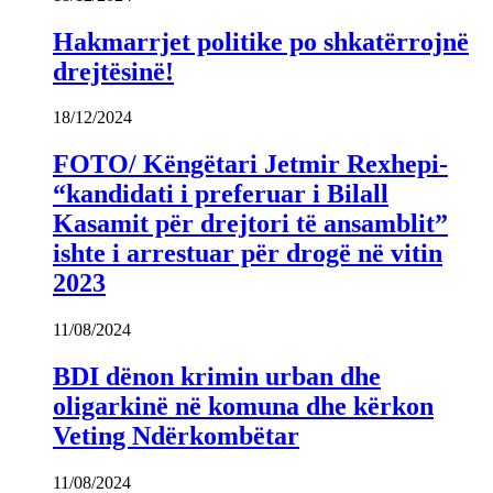
Hakmarrjet politike po shkatërrojnë
drejtësinë!
18/12/2024
FOTO/ Këngëtari Jetmir Rexhepi-
“kandidati i preferuar i Bilall
Kasamit për drejtori të ansamblit”
ishte i arrestuar për drogë në vitin
2023
11/08/2024
BDI dënon krimin urban dhe
oligarkinë në komuna dhe kërkon
Veting Ndërkombëtar
11/08/2024