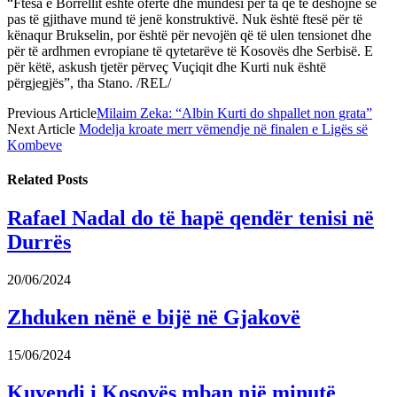
“Ftesa e Borrellit është ofertë dhe mundësi për ta që të dëshojnë se
pas të gjithave mund të jenë konstruktivë. Nuk është ftesë për të
kënaqur Brukselin, por është për nevojën që të ulen tensionet dhe
për të ardhmen evropiane të qytetarëve të Kosovës dhe Serbisë. E
për këtë, askush tjetër përveç Vuçiqit dhe Kurti nuk është
përgjegjës”, tha Stano. /REL/
Previous Article
Milaim Zeka: “Albin Kurti do shpallet non grata”
Next Article
Modelja kroate merr vëmendje në finalen e Ligës së
Kombeve
Related
Posts
Rafael Nadal do të hapë qendër tenisi në
Durrës
20/06/2024
Zhduken nënë e bijë në Gjakovë
15/06/2024
Kuvendi i Kosovës mban një minutë