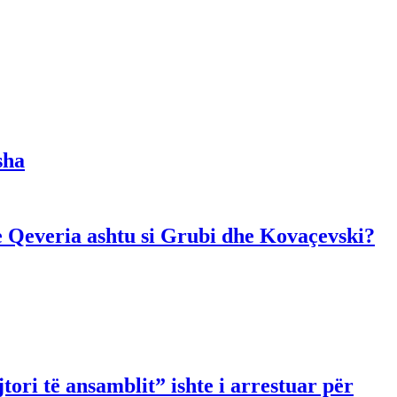
sha
dhe Qeveria ashtu si Grubi dhe Kovaçevski?
ori të ansamblit” ishte i arrestuar për