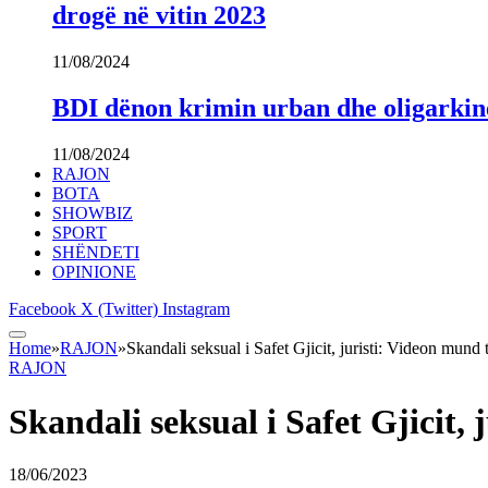
drogë në vitin 2023
11/08/2024
BDI dënon krimin urban dhe oligarki
11/08/2024
RAJON
BOTA
SHOWBIZ
SPORT
SHËNDETI
OPINIONE
Facebook
X (Twitter)
Instagram
Home
»
RAJON
»
Skandali seksual i Safet Gjicit, juristi: Videon mund 
RAJON
Skandali seksual i Safet Gjicit,
18/06/2023