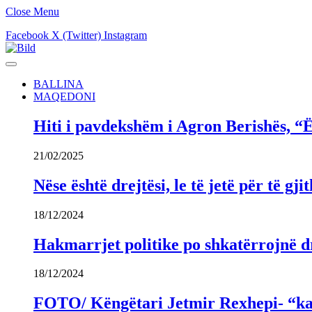
Close Menu
Facebook
X (Twitter)
Instagram
BALLINA
MAQEDONI
Hiti i pavdekshëm i Agron Berishës, “Ë
21/02/2025
Nëse është drejtësi, le të jetë për të 
18/12/2024
Hakmarrjet politike po shkatërrojnë dr
18/12/2024
FOTO/ Këngëtari Jetmir Rexhepi- “kandi