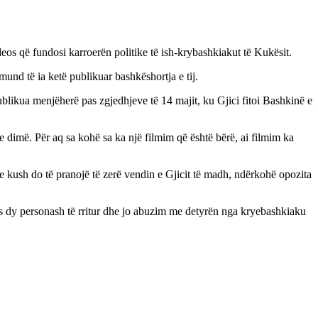
deos që fundosi karroerën politike të ish-krybashkiakut të Kukësit.
und të ia ketë publikuar bashkëshortja e tij.
blikua menjëherë pas zgjedhjeve të 14 majit, ku Gjici fitoi Bashkinë e
e dimë. Për aq sa kohë sa ka një filmim që është bërë, ai filmim ka
se kush do të pranojë të zerë vendin e Gjicit të madh, ndërkohë opozita
mes dy personash të rritur dhe jo abuzim me detyrën nga kryebashkiaku