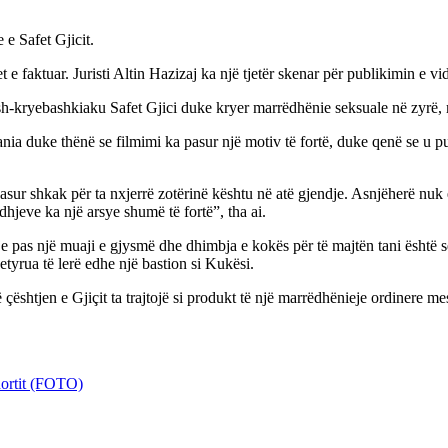
 e Safet Gjicit.
 faktuar. Juristi Altin Hazizaj ka një tjetër skenar për publikimin e vi
 ish-kryebashkiaku Safet Gjici duke kryer marrëdhënie seksuale në zyrë, m
ia duke thënë se filmimi ka pasur një motiv të fortë, duke qenë se u pu
sur shkak për ta nxjerrë zotërinë kështu në atë gjendje. Asnjëherë nuk 
hjeve ka një arsye shumë të fortë”, tha ai.
je pas një muaji e gjysmë dhe dhimbja e kokës për të majtën tani është 
etyrua të lerë edhe një bastion si Kukësi.
çështjen e Gjiçit ta trajtojë si produkt të një marrëdhënieje ordinere 
hortit (FOTO)