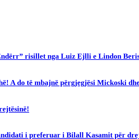
ndërr” risillet nga Luiz Ejlli e Lindon Beri
gjithë! A do të mbajnë përgjegjësi Mickoski 
ejtësinë!
dati i preferuar i Bilall Kasamit për drejt