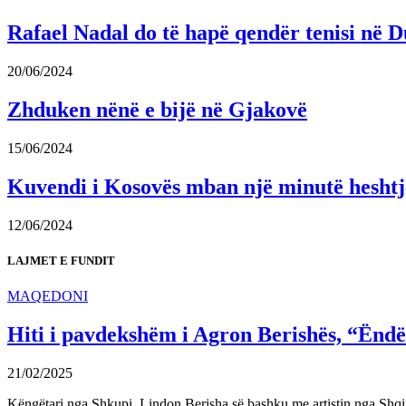
Rafael Nadal do të hapë qendër tenisi në D
20/06/2024
Zhduken nënë e bijë në Gjakovë
15/06/2024
Kuvendi i Kosovës mban një minutë heshtje 
12/06/2024
LAJMET E FUNDIT
MAQEDONI
Hiti i pavdekshëm i Agron Berishës, “Ëndër
21/02/2025
Këngëtari nga Shkupi, Lindon Berisha së bashku me artistin nga Shqi