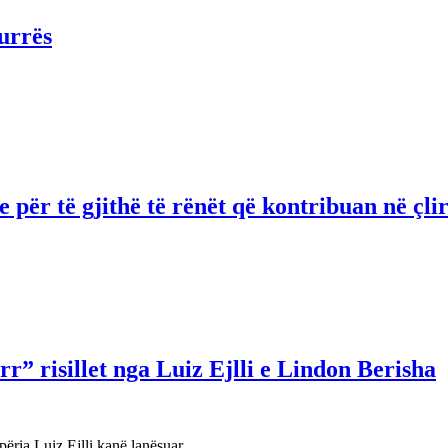
urrës
për të gjithë të rënët që kontribuan në çli
r” risillet nga Luiz Ejlli e Lindon Berisha
përia Luiz Ejlli kanë lanësuar…