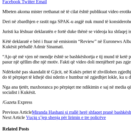
Facebook
Twitter
Email
Mbeten akoma mister rrethanat në të cilat është publikuat video erotike
Deri në zbardhjen e rastit nga SPAK-u asgjë nuk mund të konsiderohet e
Juristi ka lëshuar deklaratën e fortë duke thënë se videoja ku shfaqej
Këtë deklaratë e bëri i ftuar në emisionin “Review” në Euronews Alban
Kukësit përballë Admir Sinamati.
“Ajo që më vjen në mendje është se bashkëshortja e tij mund të ketë pa
pasur një qëllim dhe një motiv. Fakti që video doli menjëherë pas zgjed
Ndërkohë pas skandalit të Gjicit, në Kukës pritet të zhvillohen zgjedh
do të përpiqet të kthejë disi nderin e humbur në zgjedhjet lokle, ku u d
Nga ana tjetër, maxhoranca po përpiqet me ndikimin e saj në media që 
socialist i Kukësit.
/Gazeta Express
Previous Article
Miranda Hashani si rrallë herë shfaqet pranë bashkës
Next Article
Vuçiq s’jep shenja për lirimin e tre policëve
Related
Posts