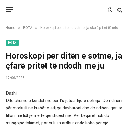
»
»
Home
BOTA
Horoskopi për ditën e sotme, ja çfarë pritet të ndodh me ju
BOTA
Horoskopi për ditën e sotme, ja
çfarë pritet të ndodh me ju
17/06/2023
Dashi
Dite shume e këndshme për t’u jetuar kjo e sotmja. Do ndiheni
për mrekulli ne krahët e atij qe dashuroni dhe do ndiheni gati te
filloni një lidhje me te qëndrueshme. Për beqaret nuk do
mungojnë takimet, por nuk ka ardhur ende koha për një