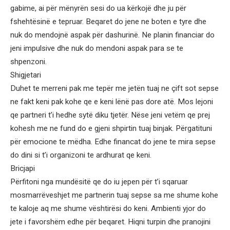
gabime, ai për mënyrën sesi do ua kërkojë dhe ju për
fshehtësinë e tepruar. Beqaret do jene ne boten e tyre dhe
nuk do mendojnë aspak për dashurinë. Ne planin financiar do
jeni impulsive dhe nuk do mendoni aspak para se te
shpenzoni.
Shigjetari
Duhet te merreni pak me tepër me jetën tuaj ne çift sot sepse
ne fakt keni pak kohe qe e keni lënë pas dore atë. Mos lejoni
qe partneri t’i hedhe sytë diku tjetër. Nëse jeni vetëm qe prej
kohesh me ne fund do e gjeni shpirtin tuaj binjak. Përgatituni
për emocione te mëdha. Edhe financat do jene te mira sepse
do dini si t’i organizoni te ardhurat qe keni.
Bricjapi
Përfitoni nga mundësitë qe do iu jepen për t’i sqaruar
mosmarrëveshjet me partnerin tuaj sepse sa me shume kohe
te kaloje aq me shume vështirësi do keni. Ambienti yjor do
jete i favorshëm edhe për beqaret. Hiqni turpin dhe pranojini