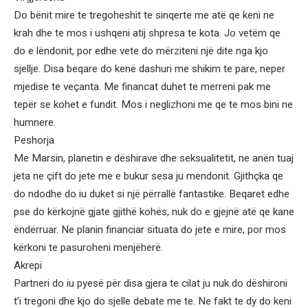
Do bënit mire te tregoheshit te sinqerte me atë qe keni ne
krah dhe te mos i ushqeni atij shpresa te kota. Jo vetëm qe
do e lëndonit, por edhe vete do mërziteni një dite nga kjo
sjellje. Disa beqare do kenë dashuri me shikim te pare, neper
mjedise te veçanta. Me financat duhet te merreni pak me
tepër se kohet e fundit. Mos i neglizhoni me qe te mos bini ne
humnere.
Peshorja
Me Marsin, planetin e dëshirave dhe seksualitetit, ne anën tuaj
jeta ne çift do jete me e bukur sesa ju mendonit. Gjithçka qe
do ndodhe do iu duket si një përrallë fantastike. Beqaret edhe
pse do kërkojnë gjate gjithë kohës, nuk do e gjejnë atë qe kane
ëndërruar. Ne planin financiar situata do jete e mire, por mos
kërkoni te pasuroheni menjëherë.
Akrepi
Partneri do iu pyesë për disa gjera te cilat ju nuk do dëshironi
t’i tregoni dhe kjo do sjelle debate me te. Ne fakt te dy do keni