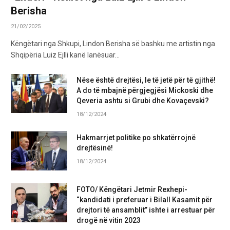
Berisha
21/02/2025
Këngëtari nga Shkupi, Lindon Berisha së bashku me artistin nga
Shqipëria Luiz Ejlli kanë lanësuar…
Nëse është drejtësi, le të jetë për të gjithë!
A do të mbajnë përgjegjësi Mickoski dhe
Qeveria ashtu si Grubi dhe Kovaçevski?
18/12/2024
Hakmarrjet politike po shkatërrojnë
drejtësinë!
18/12/2024
FOTO/ Këngëtari Jetmir Rexhepi-
“kandidati i preferuar i Bilall Kasamit për
drejtori të ansamblit” ishte i arrestuar për
drogë në vitin 2023