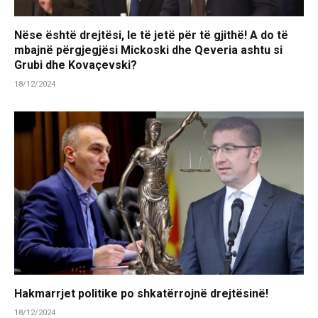
Nëse është drejtësi, le të jetë për të gjithë! A do të
mbajnë përgjegjësi Mickoski dhe Qeveria ashtu si
Grubi dhe Kovaçevski?
18/12/2024
Hakmarrjet politike po shkatërrojnë drejtësinë!
18/12/2024