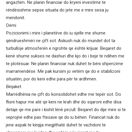
angazhim. Ne planin financiar do kryeni investime te
rëndësishme sepse situata do jete me e mire sesa ju
mendonit.
Demi
Pozicionimi i mire i planetëve do iu sjelle me shume
qëndrueshmëri ne çift sot. Askush nuk do mundet dot ta
turbulloje atmosferën e ngrohte qe është krijuar. Beqaret do
kenë shume sukses ne dashuri dhe kjo do i beje te ndihen me
te plotësuar. Ne planin financiar nuk duhet te bëni shpenzime
marramendëse. Me pak kursim jo vetëm qe do e stabilizoni
situatën, por do keni edhe para për te ardhmen.
Binjaket
Marrëdhënia ne çift do konsolidohet edhe me tepër sot. Do
flisni hapur me atë qe keni ne krah dhe do sqaroni edhe disa
detaje qe me pare i kishit lënë pezull. Beqaret do dije mire si te
veprojnë edhe pas ftesave qe do iu bëhen. Financat nuk do
jene aspak te këqija megjithatë duhet te vazhdoni te