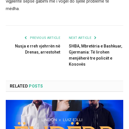
vigjilente sepse gabimi me i vogël do sjelle probleme te
mëdha.
PREVIOUS ARTICLE
NEXT ARTICLE
Nusja e rreh vjehrrën në
SHBA, Mbretëria e Bashkuar,
Drenas, arrestohet
Gjermania: Të lirohen
menjëherë tre policët e
Kosovës
RELATED
POSTS