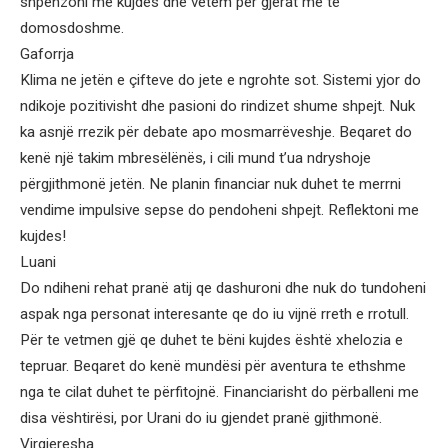
shpenzoni me kujdes dhe vetëm për gjerat me te
domosdoshme.
Gaforrja
Klima ne jetën e çifteve do jete e ngrohte sot. Sistemi yjor do
ndikoje pozitivisht dhe pasioni do rindizet shume shpejt. Nuk
ka asnjë rrezik për debate apo mosmarrëveshje. Beqaret do
kenë një takim mbresëlënës, i cili mund t’ua ndryshoje
përgjithmonë jetën. Ne planin financiar nuk duhet te merrni
vendime impulsive sepse do pendoheni shpejt. Reflektoni me
kujdes!
Luani
Do ndiheni rehat pranë atij qe dashuroni dhe nuk do tundoheni
aspak nga personat interesante qe do iu vijnë rreth e rrotull.
Për te vetmen gjë qe duhet te bëni kujdes është xhelozia e
tepruar. Beqaret do kenë mundësi për aventura te ethshme
nga te cilat duhet te përfitojnë. Financiarisht do përballeni me
disa vështirësi, por Urani do iu gjendet pranë gjithmonë.
Virgjeresha