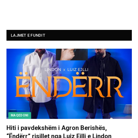
LAJMET E FUNDIT
MAQEDONI
Hiti i pavdekshëm i Agron Berishës,
“Ëndërr” risillet nga Luiz Ejlli e Lindon