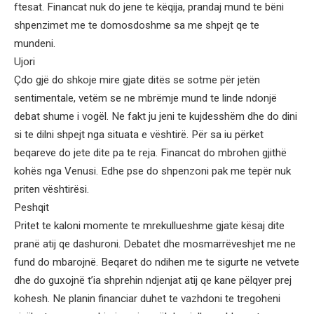
ftesat. Financat nuk do jene te këqija, prandaj mund te bëni
shpenzimet me te domosdoshme sa me shpejt qe te
mundeni.
Ujori
Çdo gjë do shkoje mire gjate ditës se sotme për jetën
sentimentale, vetëm se ne mbrëmje mund te linde ndonjë
debat shume i vogël. Ne fakt ju jeni te kujdesshëm dhe do dini
si te dilni shpejt nga situata e vështirë. Për sa iu përket
beqareve do jete dite pa te reja. Financat do mbrohen gjithë
kohës nga Venusi. Edhe pse do shpenzoni pak me tepër nuk
priten vështirësi.
Peshqit
Pritet te kaloni momente te mrekullueshme gjate kësaj dite
pranë atij qe dashuroni. Debatet dhe mosmarrëveshjet me ne
fund do mbarojnë. Beqaret do ndihen me te sigurte ne vetvete
dhe do guxojnë t’ia shprehin ndjenjat atij qe kane pëlqyer prej
kohesh. Ne planin financiar duhet te vazhdoni te tregoheni