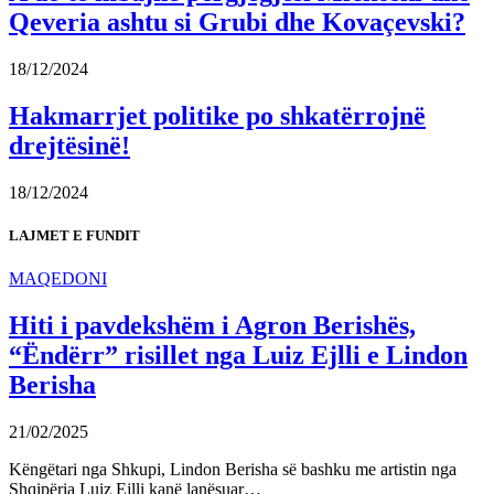
Qeveria ashtu si Grubi dhe Kovaçevski?
18/12/2024
Hakmarrjet politike po shkatërrojnë
drejtësinë!
18/12/2024
LAJMET E FUNDIT
MAQEDONI
Hiti i pavdekshëm i Agron Berishës,
“Ëndërr” risillet nga Luiz Ejlli e Lindon
Berisha
21/02/2025
Këngëtari nga Shkupi, Lindon Berisha së bashku me artistin nga
Shqipëria Luiz Ejlli kanë lanësuar…