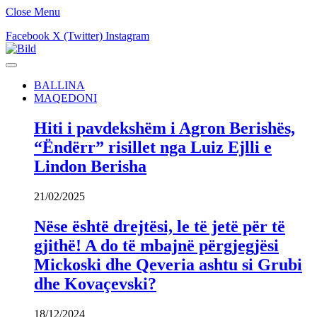
Close Menu
Facebook
X (Twitter)
Instagram
BALLINA
MAQEDONI
Hiti i pavdekshëm i Agron Berishës,
“Ëndërr” risillet nga Luiz Ejlli e
Lindon Berisha
21/02/2025
Nëse është drejtësi, le të jetë për të
gjithë! A do të mbajnë përgjegjësi
Mickoski dhe Qeveria ashtu si Grubi
dhe Kovaçevski?
18/12/2024