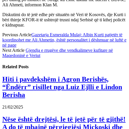
Ali Ahmeti, informon Klan M.
Diskutimi do të jetë edhe për situatën në Veri të Kosovës, dje Kurti i
bëri thirrje KFOR-it të ushtrojë trusni ndaj Serbisë që ti kthej policët
e kidnapuar.
Previous Article
Gazetarja Esmeralda Mulaj: Albin Kurti patjetër të
koordinohet me Ali Ahmetin, është personalitet i dëshmuar në luftë e
në paqe
Next Article
Gjendja e rrugëve dhe vendkalimeve kufitare në
Maqedoninë e Veriut
Related
Posts
Hiti i pavdekshëm i Agron Berishës,
“Ëndërr” risillet nga Luiz Ejlli e Lindon
Berisha
21/02/2025
Nëse është drejtësi, le të jetë për të gjithë!
A do të mbajnë përgjegjësi Mickoski dhe