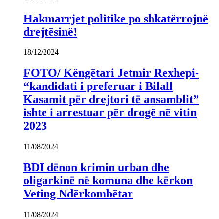
Hakmarrjet politike po shkatërrojnë
drejtësinë!
18/12/2024
FOTO/ Këngëtari Jetmir Rexhepi-
“kandidati i preferuar i Bilall
Kasamit për drejtori të ansamblit”
ishte i arrestuar për drogë në vitin
2023
11/08/2024
BDI dënon krimin urban dhe
oligarkinë në komuna dhe kërkon
Veting Ndërkombëtar
11/08/2024