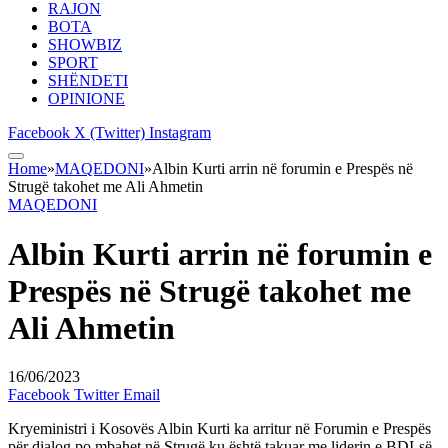
RAJON
BOTA
SHOWBIZ
SPORT
SHËNDETI
OPINIONE
Facebook
X (Twitter)
Instagram
Home
»
MAQEDONI
»
Albin Kurti arrin në forumin e Prespës në
Strugë takohet me Ali Ahmetin
MAQEDONI
Albin Kurti arrin në forumin e
Prespës në Strugë takohet me
Ali Ahmetin
16/06/2023
Facebook
Twitter
Email
Kryeministri i Kosovës Albin Kurti ka arritur në Forumin e Prespës
për dialog po mbahet në Strugë ku është takuar me liderin e BDI-së,