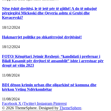
Nëse është drejtësi, le të jetë për të gjithë! A do të mbajnë
përgjegjësi Mickoski dhe Qeveria ashtu si Grubi dhe
Kovaçevski?
18/12/2024
Hakmarrjet politike po shkatërrojnë drejtësinë!
18/12/2024
FOTO/ Këngëtari Jetmir Rexhepi- “kandidati i preferuar i
Bilall Kasamit për drejtori të ansamblit” ishte i arrestuar për
drogë në vitin 2023
11/08/2024
BDI dënon krimin urban dhe oligarkinë në komuna dhe
kërkon Veting Ndërkombëtar
11/08/2024
Facebook
X (Twitter)
Instagram
Pinterest
© 2026 ThemeSphere. Designed by
ThemeSphere
.