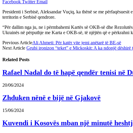
Facebook
Twitter
Email
Presidenti i Serbisë, Aleksandar Vuçiq, ka thënë se me përfaqësuesit e
territorin e Serbisë qendrore.
“Për dallim nga ju, ne i përmbahemi Kartës së OKB-së dhe Rezolutës së
Ukrainës në përputhje me Karta e OKB-së, të njëjtën që e përkrahni ku
Previous Article
Ali Ahmeti: Për katër vite jemi anëtarë të BE-së
Next Article
Grubi ironizon “teket” e Mickoskit: A ka ndonjë dëshirë t
Related
Posts
Rafael Nadal do të hapë qendër tenisi në D
20/06/2024
Zhduken nënë e bijë në Gjakovë
15/06/2024
Kuvendi i Kosovës mban një minutë heshtje 