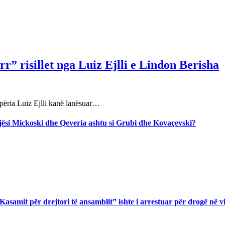
r” risillet nga Luiz Ejlli e Lindon Berisha
përia Luiz Ejlli kanë lanësuar…
jegjësi Mickoski dhe Qeveria ashtu si Grubi dhe Kovaçevski?
asamit për drejtori të ansamblit” ishte i arrestuar për drogë në v