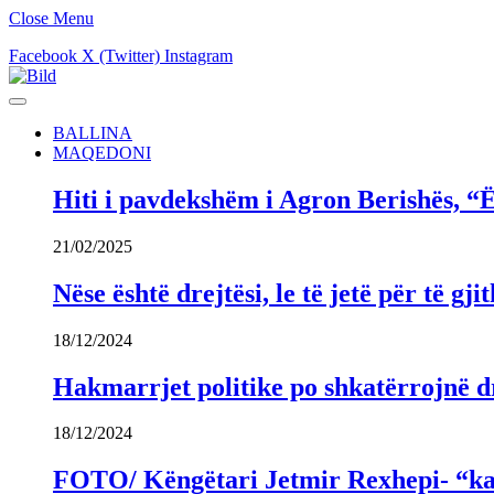
Close Menu
Facebook
X (Twitter)
Instagram
BALLINA
MAQEDONI
Hiti i pavdekshëm i Agron Berishës, “Ë
21/02/2025
Nëse është drejtësi, le të jetë për të 
18/12/2024
Hakmarrjet politike po shkatërrojnë dr
18/12/2024
FOTO/ Këngëtari Jetmir Rexhepi- “kandi