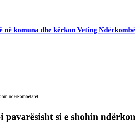
në në komuna dhe kërkon Veting Ndërkombë
hohin ndërkombëtarët
i pavarësisht si e shohin ndërko