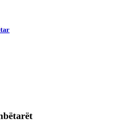
tar
mbëtarët