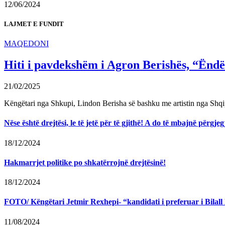
12/06/2024
LAJMET E FUNDIT
MAQEDONI
Hiti i pavdekshëm i Agron Berishës, “Ëndër
21/02/2025
Këngëtari nga Shkupi, Lindon Berisha së bashku me artistin nga Shqi
Nëse është drejtësi, le të jetë për të gjithë! A do të mbajnë përg
18/12/2024
Hakmarrjet politike po shkatërrojnë drejtësinë!
18/12/2024
FOTO/ Këngëtari Jetmir Rexhepi- “kandidati i preferuar i Bilall K
11/08/2024