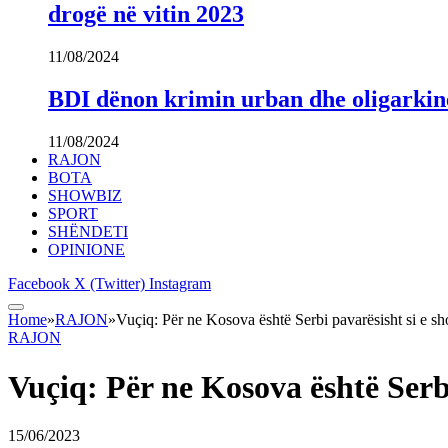
drogë në vitin 2023
11/08/2024
BDI dënon krimin urban dhe oligarki
11/08/2024
RAJON
BOTA
SHOWBIZ
SPORT
SHËNDETI
OPINIONE
Facebook
X (Twitter)
Instagram
Home
»
RAJON
»
Vuçiq: Për ne Kosova është Serbi pavarësisht si e s
RAJON
Vuçiq: Për ne Kosova është Serb
15/06/2023