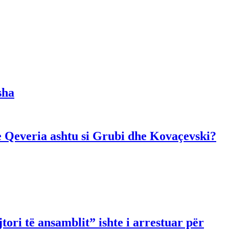
sha
dhe Qeveria ashtu si Grubi dhe Kovaçevski?
ori të ansamblit” ishte i arrestuar për