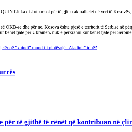
 QUINT-it ka diskutuar sot për të gjitha aktualitetet në veri të Kosovës
 OKB-së dhe për ne, Kosova është pjesë e territorit të Serbisë në përp
r bëhet fjalë për Ukrainën, nuk e përkrahni kur bëhet fjalë për Serbinë
jetër që “xhindi” mund t’i plotësojë “Aladinit” tonë?
urrës
për të gjithë të rënët që kontribuan në çli