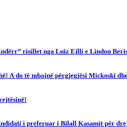
ndërr” risillet nga Luiz Ejlli e Lindon Beri
gjithë! A do të mbajnë përgjegjësi Mickoski 
ejtësinë!
dati i preferuar i Bilall Kasamit për drejt