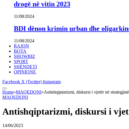
drogë në vitin 2023
11/08/2024
BDI dënon krimin urban dhe oligarki
11/08/2024
RAJON
BOTA
SHOWBIZ
SPORT
SHËNDETI
OPINIONE
Facebook
X (Twitter)
Instagram
Home
»
MAQEDONI
»
Antishqiptarizmi, diskursi i vjetër në strat
MAQEDONI
Antishqiptarizmi, diskursi i v
14/06/2023