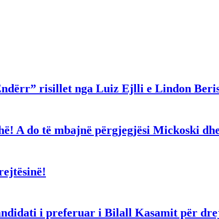
ndërr” risillet nga Luiz Ejlli e Lindon Beri
gjithë! A do të mbajnë përgjegjësi Mickoski 
ejtësinë!
dati i preferuar i Bilall Kasamit për drejt