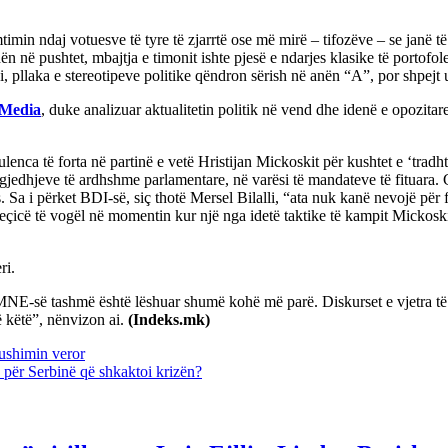
daj votuesve të tyre të zjarrtë ose më mirë – tifozëve – se janë të l
n në pushtet, mbajtja e timonit ishte pjesë e ndarjes klasike të portofol
, pllaka e stereotipeve politike qëndron sërish në anën “A”, por shpejt 
 Media
, duke analizuar aktualitetin politik në vend dhe idenë e opo
enca të forta në partinë e vetë Hristijan Mickoskit për kushtet e ‘tradht
gjedhjeve të ardhshme parlamentare, në varësi të mandateve të fituara. 
i përket BDI-së, siç thotë Mersel Bilalli, “ata nuk kanë nevojë për fus
çicë të vogël në momentin kur një nga idetë taktike të kampit Mickoski, 
ri.
-së tashmë është lëshuar shumë kohë më parë. Diskurset e vjetra të kës
 këtë”, nënvizon ai.
(Indeks.mk)
pushimin veror
për Serbinë që shkaktoi krizën?