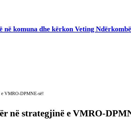
në në komuna dhe kërkon Veting Ndërkombë
egjinë e VMRO-DPMNE-së!
jetër në strategjinë e VMRO-DPM