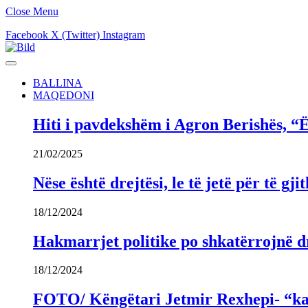
Close Menu
Facebook
X (Twitter)
Instagram
BALLINA
MAQEDONI
Hiti i pavdekshëm i Agron Berishës, “Ë
21/02/2025
Nëse është drejtësi, le të jetë për të 
18/12/2024
Hakmarrjet politike po shkatërrojnë dr
18/12/2024
FOTO/ Këngëtari Jetmir Rexhepi- “kandi