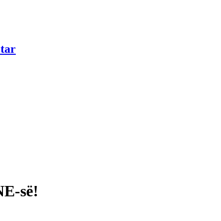
tar
NE-së!