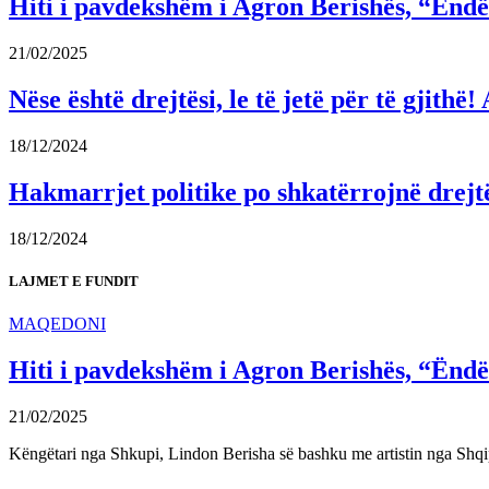
Hiti i pavdekshëm i Agron Berishës, “Ëndër
21/02/2025
Nëse është drejtësi, le të jetë për të gjit
18/12/2024
Hakmarrjet politike po shkatërrojnë drejt
18/12/2024
LAJMET E FUNDIT
MAQEDONI
Hiti i pavdekshëm i Agron Berishës, “Ëndër
21/02/2025
Këngëtari nga Shkupi, Lindon Berisha së bashku me artistin nga Shqi