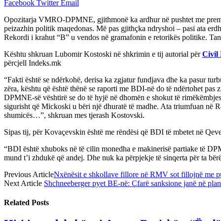
Facebook
Twitter
Email
Opozitarja VMRO-DPMNE, gjithmonë ka ardhur në pushtet me premtimin n
peizazhin politik maqedonas. Më pas gjithçka ndryshoi – pasi ata erdhë
Rekordi i krahut “B” u vendos në gramafonin e retorikës politike. Tani
Kështu shkruan Lubomir Kostoski në shkrimin e tij autorial për
Civil
përcjell Indeks.mk
“Fakti është se ndërkohë, derisa ka zgjatur fundjava dhe ka pasur turbul
zëra, kështu që është thënë se raporti me BDI-në do të ndërtohet pas z
DPMNE-së vështirë se do të hyjë në dhomën e shokut të rimëkëmbjes. Sa 
sigurisht që Mickoski u bëri një dhuratë të madhe. Ata triumfuan në Re
shumicës…”, shkruan mes tjerash Kostovski.
Sipas tij, për Kovaçevskin është me rëndësi që BDI të mbetet në Qeve
“BDI është xhuboks në të cilin monedha e makinerisë partiake të DPMNE
mund t’i zhdukë që andej. Dhe nuk ka përpjekje të sinqerta për ta bërë
Previous Article
Nxënësit e shkollave fillore në RMV sot fillojnë me 
Next Article
Shchneeberger pyet BE-në: Çfarë sanksione janë në plan 
Related
Posts