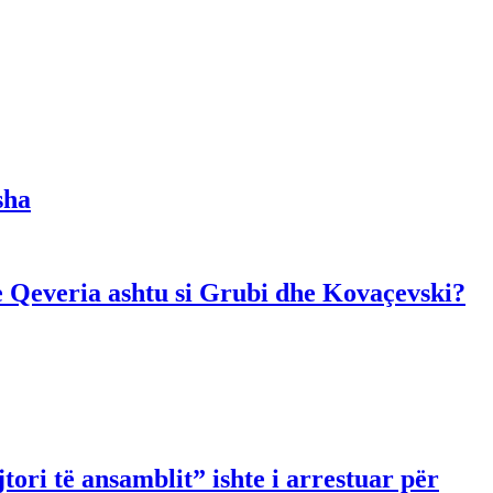
sha
dhe Qeveria ashtu si Grubi dhe Kovaçevski?
ori të ansamblit” ishte i arrestuar për