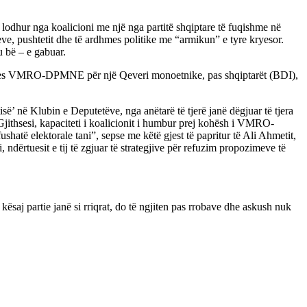
odhur nga koalicioni me një nga partitë shqiptare të fuqishme në
eve, pushtetit dhe të ardhmes politike me “armikun” e tyre kryesor.
u bë – e gabuar.
zitares VMRO-DPMNE për një Qeveri monoetnike, pas shqiptarët (BDI),
isë’ në Klubin e Deputetëve, nga anëtarë të tjerë janë dëgjuar të tjera
Gjithsesi, kapaciteti i koalicionit i humbur prej kohësh i VMRO-
hatë elektorale tani”, sepse me këtë gjest të papritur të Ali Ahmetit,
ndërtuesit e tij të zgjuar të strategjive për refuzim propozimeve të
aj partie janë si rriqrat, do të ngjiten pas rrobave dhe askush nuk