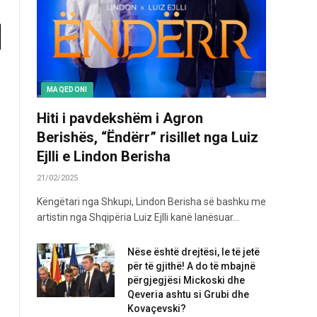
MAQEDONI
Hiti i pavdekshëm i Agron
Berishës, “Ëndërr” risillet nga Luiz
Ejlli e Lindon Berisha
21/02/2025
Këngëtari nga Shkupi, Lindon Berisha së bashku me
artistin nga Shqipëria Luiz Ejlli kanë lanësuar…
Nëse është drejtësi, le të jetë
për të gjithë! A do të mbajnë
përgjegjësi Mickoski dhe
Qeveria ashtu si Grubi dhe
Kovaçevski?