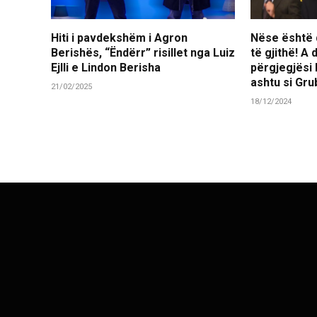
Hiti i pavdekshëm i Agron
Nëse është d
Berishës, “Ëndërr” risillet nga Luiz
të gjithë! A
Ejlli e Lindon Berisha
përgjegjësi
ashtu si Gr
21/02/2025
18/12/2024