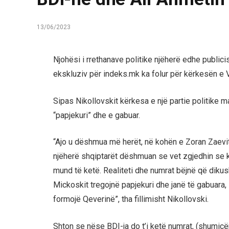
13/06/2023
Njohësi i rrethanave politike njëherë edhe public
ekskluziv për indeks.mk ka folur për kërkesën e
Sipas Nikollovskit kërkesa e një partie politike 
“papjekuri” dhe e gabuar.
“Ajo u dëshmua më herët, në kohën e Zoran Zaevit
njëherë shqiptarët dëshmuan se vet zgjedhin se k
mund të ketë. Realiteti dhe numrat bëjnë që dikus
Mickoskit tregojnë papjekuri dhe janë të gabuara
formojë Qeverinë”, tha fillimisht Nikollovski.
Shton se nëse BDI-ja do t’i ketë numrat, (shumicë