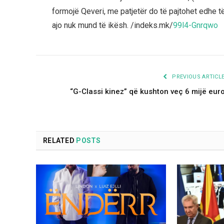
formojë Qeveri, me patjetër do të pajtohet edhe 
ajo nuk mund të ikësh. /indeks.mk/
99l4-Gnrqwo
PREVIOUS ARTICL
“G-Classi kinez” që kushton veç 6 mijë eur
RELATED
POSTS