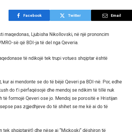
Facebook
Twitter
Email
isti maqedonas, Ljubisha Nikollovski, në një prononcim
 VMRO-së që BDI-ja të del nga Qeveria.
maqedonase të ndikojë tek trupi votues shqiptar është
, kur ai mendonte se do të bëjë Qeveri pa BDI-në. Por, edhe
ush do t’i përfaqësojë dhe mendoj se ndikim të tillë nuk
h të formojë Qeveri ose jo. Mendoj se porositë e Hristijan
, sepse pas zgjedhjeve do të shihet se me kë ai do të
n tek shqiptarët) dhe nëse ai “Mickoski“ dëshiron të