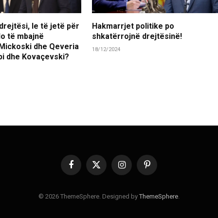
rejtësi, le të jetë për
Hakmarrjet politike po
 do të mbajnë
shkatërrojnë drejtësinë!
 Mickoski dhe Qeveria
18/12/2024
ubi dhe Kovaçevski?
Facebook
X
Instagram
Pinterest
(Twitter)
© 2026 ThemeSphere. Designed by
ThemeSphere
.