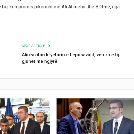
të bëj kompromis pikërisht me Ali Ahmetin dhe BDI-në, nga
E
NEXT ARTICLE
o
Aliu viziton kryetarin e Leposaviqit, vetura e tij
gjuhet me ngjyrë