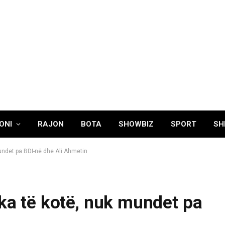
ONI
RAJON
BOTA
SHOWBIZ
SPORT
SH
mundet pa BDI-në dhe Ali Ahmetin
 ka të kotë, nuk mundet pa