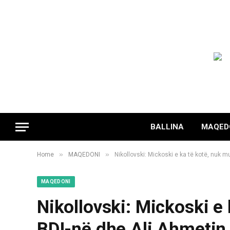
BALLINA
MAQED
»
»
Home
MAQEDONI
Nikollovski: Mickoski e ka të kotë, nuk 
MAQEDONI
Nikollovski: Mickoski e
BDI-në dhe Ali Ahmetin