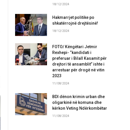
18/12/2024
Hakmarrjet politike po
shkatërrojnë drejtësinë!
18/12/2024
FOTO/ Këngëtari Jetmir
Rexhepi- “kandidati i
preferuar i Bilall Kasamit për
drejtori të ansamblit” ishte i
arrestuar për drogë në vitin
2023
11/08/2024
BDI dënon krimin urban dhe
oligarkinë në komuna dhe
kërkon Veting Ndërkombëtar
11/08/2024