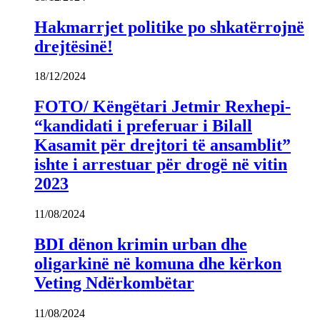
Hakmarrjet politike po shkatërrojnë
drejtësinë!
18/12/2024
FOTO/ Këngëtari Jetmir Rexhepi-
“kandidati i preferuar i Bilall
Kasamit për drejtori të ansamblit”
ishte i arrestuar për drogë në vitin
2023
11/08/2024
BDI dënon krimin urban dhe
oligarkinë në komuna dhe kërkon
Veting Ndërkombëtar
11/08/2024