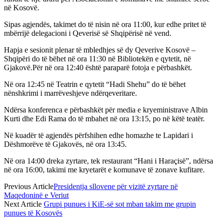
në Kosovë.
Sipas agjendës, takimet do të nisin në ora 11:00, kur edhe pritet të
mbërrijë delegacioni i Qeverisë së Shqipërisë në vend.
Hapja e sesionit plenar të mbledhjes së dy Qeverive Kosovë –
Shqipëri do të bëhet në ora 11:30 në Bibliotekën e qytetit, në
Gjakovë.Për në ora 12:40 është paraparë fotoja e përbashkët.
Në ora 12:45 në Teatrin e qytetit “Hadi Shehu” do të bëhet
nënshkrimi i marrëveshjeve ndërqeveritare.
Ndërsa konferenca e përbashkët për media e kryeministrave Albin
Kurti dhe Edi Rama do të mbahet në ora 13:15, po në këtë teatër.
Në kuadër të agjendës përfshihen edhe homazhe te Lapidari i
Dëshmorëve të Gjakovës, në ora 13:45.
Në ora 14:00 dreka zyrtare, tek restaurant “Hani i Haraçisë”, ndërsa
në ora 16:00, takimi me kryetarët e komunave të zonave kufitare.
Previous Article
Presidentja sllovene për vizitë zyrtare në
Maqedoninë e Veriut
Next Article
Grupi punues i KiE-së sot mban takim me grupin
punues të Kosovës