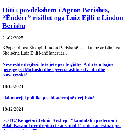
Hiti i pavdekshëm i Agron Berishës,
“Ëndërr” risillet nga Luiz Ejlli e Lindon
Berisha
21/02/2025
Këngëtari nga Shkupi, Lindon Berisha së bashku me artistin nga
Shqipëria Luiz Ejlli kanë lanësuar…
Nëse është drejtësi, le të jetë për të gjithë! A do të mbajnë
përgjegjësi Mickoski dhe Qeveria ashtu si Grubi dhe
Kovaçevski?
18/12/2024
Hakmarrjet politike po shkatërrojnë drejtësinë!
18/12/2024
FOTO/ Këngëtari Jetmir Rexhepi- “kandidati i preferuar i
Bilall Kasamit për drejtori të ansamblit” ishte i arrestuar për