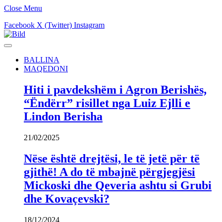
Close Menu
Facebook
X (Twitter)
Instagram
BALLINA
MAQEDONI
Hiti i pavdekshëm i Agron Berishës,
“Ëndërr” risillet nga Luiz Ejlli e
Lindon Berisha
21/02/2025
Nëse është drejtësi, le të jetë për të
gjithë! A do të mbajnë përgjegjësi
Mickoski dhe Qeveria ashtu si Grubi
dhe Kovaçevski?
18/12/2024