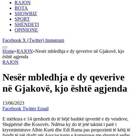
RAJON
BOTA
SHOWBIZ
SPORT
SHËNDETI
OPINIONE
Facebook
X (Twitter)
Instagram
Home
»
RAJON
»
Nesër mbledhja e dy qeverive në Gjakovë, kjo
është agjenda
RAJON
Nesër mbledhja e dy qeverive
në Gjakovë, kjo është agjenda
13/06/2023
Facebook
Twitter
Email
E mërkura e 14 qershorit do të bëjë bashkë qeveritë e dy vendeve,
Shqipërisë dhe Kosovës. Ndërsa ky do të jetë takimi i parë i
kryeministrave Albin Kurti dhe Edi Rama pas propozimit të këtij të
fundit të një drafti për Asociacionin e komunave me shumicë serbe