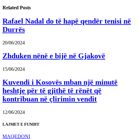
Related
Posts
Rafael Nadal do të hapë qendër tenisi në
Durrës
20/06/2024
Zhduken nënë e bijë në Gjakovë
15/06/2024
Kuvendi i Kosovës mban një minutë
heshtje për të gjithë të rënët që
kontribuan në çlirimin vendit
12/06/2024
LAJMET E FUNDIT
MAQEDONI