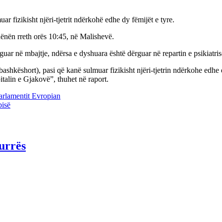
r fizikisht njëri-tjetrit ndërkohë edhe dy fëmijët e tyre.
 hënën rreth orës 10:45, në Malishevë.
guar në mbajtje, ndërsa e dyshuara është dërguar në repartin e psikiatri
bashkëshort), pasi që kanë sulmuar fizikisht njëri-tjetrin ndërkohe edhe 
italin e Gjakovë”, thuhet në raport.
Parlamentit Evropian
bisë
urrës