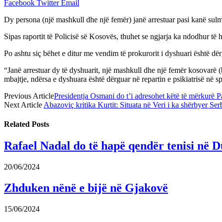
Facebook
Twitter
Email
Dy persona (një mashkull dhe një femër) janë arrestuar pasi kanë sulmua
Sipas raportit të Policisë së Kosovës, thuhet se ngjarja ka ndodhur të
Po ashtu siç bëhet e ditur me vendim të prokurorit i dyshuari është dër
“Janë arrestuar dy të dyshuarit, një mashkull dhe një femër kosovarë (
mbajtje, ndërsa e dyshuara është dërguar në repartin e psikiatrisë në sp
Previous Article
Presidentja ​Osmani do t’i adresohet këtë të mërkurë 
Next Article
Abazoviç kritika Kurtit: Situata në Veri i ka shërbyer Ser
Related
Posts
Rafael Nadal do të hapë qendër tenisi në D
20/06/2024
Zhduken nënë e bijë në Gjakovë
15/06/2024