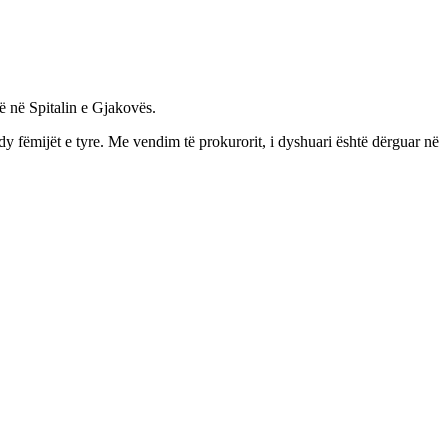
së në Spitalin e Gjakovës.
dy fëmijët e tyre. Me vendim të prokurorit, i dyshuari është dërguar në