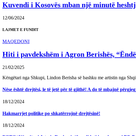
Kuvendi i Kosovës mban një minutë heshtje 
12/06/2024
LAJMET E FUNDIT
MAQEDONI
Hiti i pavdekshëm i Agron Berishës, “Ëndër
21/02/2025
Këngëtari nga Shkupi, Lindon Berisha së bashku me artistin nga Shqi
Nëse është drejtësi, le të jetë për të gjithë! A do të mbajnë përg
18/12/2024
Hakmarrjet politike po shkatërrojnë drejtësinë!
18/12/2024