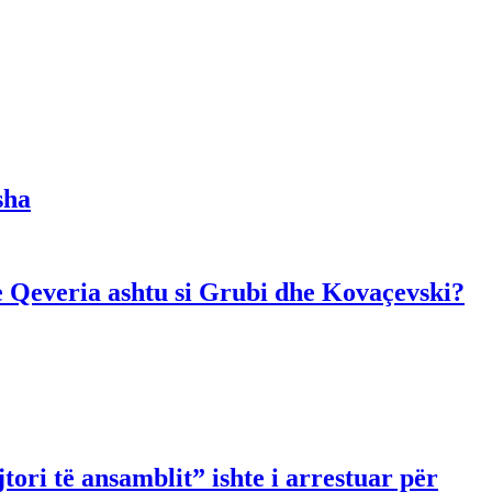
sha
dhe Qeveria ashtu si Grubi dhe Kovaçevski?
ori të ansamblit” ishte i arrestuar për