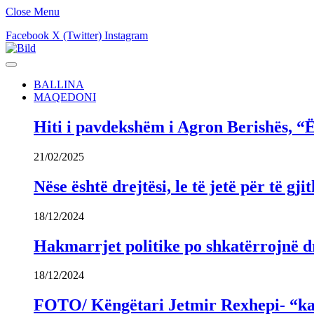
Close Menu
Facebook
X (Twitter)
Instagram
BALLINA
MAQEDONI
Hiti i pavdekshëm i Agron Berishës, “Ë
21/02/2025
Nëse është drejtësi, le të jetë për të 
18/12/2024
Hakmarrjet politike po shkatërrojnë dr
18/12/2024
FOTO/ Këngëtari Jetmir Rexhepi- “kandi