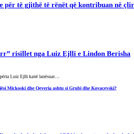
për të gjithë të rënët që kontribuan në çli
r” risillet nga Luiz Ejlli e Lindon Berisha
përia Luiz Ejlli kanë lanësuar…
jegjësi Mickoski dhe Qeveria ashtu si Grubi dhe Kovaçevski?