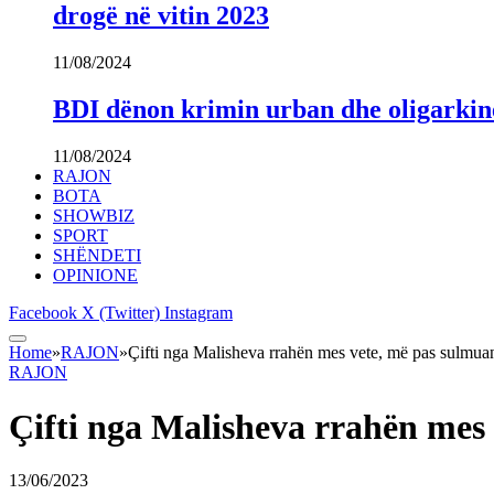
drogë në vitin 2023
11/08/2024
BDI dënon krimin urban dhe oligarki
11/08/2024
RAJON
BOTA
SHOWBIZ
SPORT
SHËNDETI
OPINIONE
Facebook
X (Twitter)
Instagram
Home
»
RAJON
»
Çifti nga Malisheva rrahën mes vete, më pas sulmuan 
RAJON
Çifti nga Malisheva rrahën mes v
13/06/2023