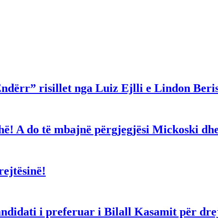
ndërr” risillet nga Luiz Ejlli e Lindon Beri
gjithë! A do të mbajnë përgjegjësi Mickoski 
ejtësinë!
dati i preferuar i Bilall Kasamit për drejt