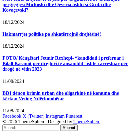
përgjegjësi Mickoski dhe Qeveria ashtu si Grubi dhe
Kovaçevski?
18/12/2024
Hakmarrjet politike po shkatërrojnë drejtësinë!
18/12/2024
FOTO/ Këngëtari Jetmir Rexhepi- “kandidati i preferuar i
Bilall Kasamit për drejtori të ansamblit” ishte i arrestuar për
drogë në vitin 2023
11/08/2024
BDI dënon krimin urban dhe oligarkinë në komuna dhe
kërkon Veting Ndërkombëtar
11/08/2024
Facebook
X (Twitter)
Instagram
Pinterest
© 2026 ThemeSphere. Designed by
ThemeSphere
.
Submit