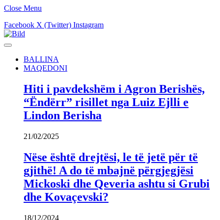
Close Menu
Facebook
X (Twitter)
Instagram
BALLINA
MAQEDONI
Hiti i pavdekshëm i Agron Berishës,
“Ëndërr” risillet nga Luiz Ejlli e
Lindon Berisha
21/02/2025
Nëse është drejtësi, le të jetë për të
gjithë! A do të mbajnë përgjegjësi
Mickoski dhe Qeveria ashtu si Grubi
dhe Kovaçevski?
18/12/2024