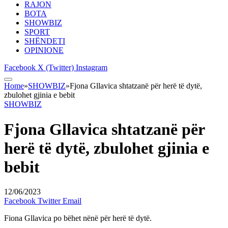
RAJON
BOTA
SHOWBIZ
SPORT
SHËNDETI
OPINIONE
Facebook
X (Twitter)
Instagram
Home
»
SHOWBIZ
»
Fjona Gllavica shtatzanë për herë të dytë,
zbulohet gjinia e bebit
SHOWBIZ
Fjona Gllavica shtatzanë për
herë të dytë, zbulohet gjinia e
bebit
12/06/2023
Facebook
Twitter
Email
Fiona Gllavica po bëhet nënë për herë të dytë.