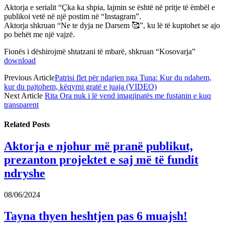
Aktorja e serialit “Çka ka shpia, lajmin se është në pritje të ëmbël e
publikoi vetë në një postim në “Instagram”.
Aktorja shkruan “Ne te dyja ne Darsem 🥰”, ku lë të kuptohet se ajo
po behët me një vajzë.
Fionës i dëshirojmë shtatzani të mbarë, shkruan “Kosovarja”
download
Previous Article
Patrisi flet për ndarjen nga Tuna: Kur du ndahem,
kur du pajtohem, këqyrni gratë e juaja (VIDEO)
Next Article
Rita Ora nuk i lë vend imagjinatës me fustanin e kuq
transparent
Related
Posts
Aktorja e njohur më pranë publikut,
prezanton projektet e saj më të fundit
ndryshe
08/06/2024
Tayna thyen heshtjen pas 6 muajsh!