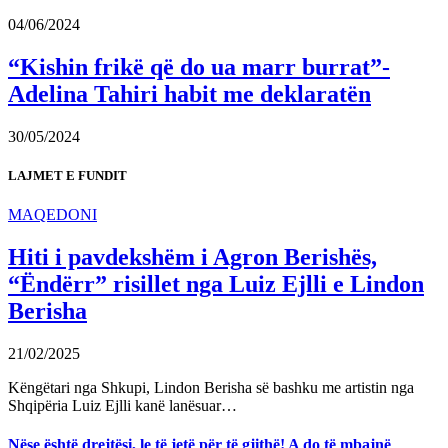
04/06/2024
“Kishin frikë që do ua marr burrat”-
Adelina Tahiri habit me deklaratën
30/05/2024
LAJMET E FUNDIT
MAQEDONI
Hiti i pavdekshëm i Agron Berishës,
“Ëndërr” risillet nga Luiz Ejlli e Lindon
Berisha
21/02/2025
Këngëtari nga Shkupi, Lindon Berisha së bashku me artistin nga
Shqipëria Luiz Ejlli kanë lanësuar…
Nëse është drejtësi, le të jetë për të gjithë! A do të mbajnë