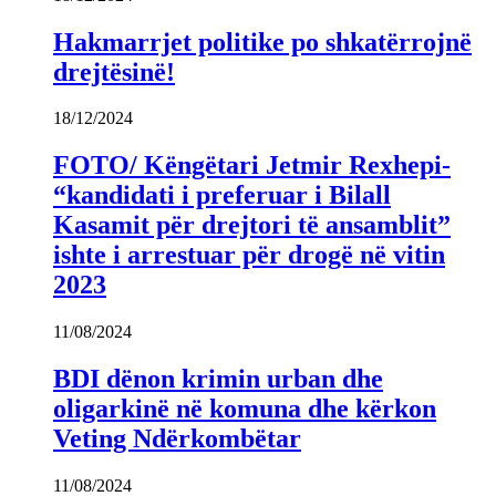
Hakmarrjet politike po shkatërrojnë
drejtësinë!
18/12/2024
FOTO/ Këngëtari Jetmir Rexhepi-
“kandidati i preferuar i Bilall
Kasamit për drejtori të ansamblit”
ishte i arrestuar për drogë në vitin
2023
11/08/2024
BDI dënon krimin urban dhe
oligarkinë në komuna dhe kërkon
Veting Ndërkombëtar
11/08/2024