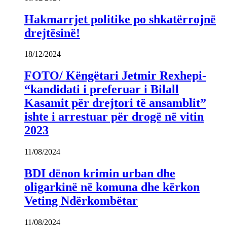
Hakmarrjet politike po shkatërrojnë
drejtësinë!
18/12/2024
FOTO/ Këngëtari Jetmir Rexhepi-
“kandidati i preferuar i Bilall
Kasamit për drejtori të ansamblit”
ishte i arrestuar për drogë në vitin
2023
11/08/2024
BDI dënon krimin urban dhe
oligarkinë në komuna dhe kërkon
Veting Ndërkombëtar
11/08/2024