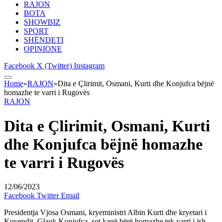
RAJON
BOTA
SHOWBIZ
SPORT
SHËNDETI
OPINIONE
Facebook
X (Twitter)
Instagram
Home
»
RAJON
»
Dita e Çlirimit, Osmani, Kurti dhe Konjufca bëjnë
homazhe te varri i Rugovës
RAJON
Dita e Çlirimit, Osmani, Kurti
dhe Konjufca bëjnë homazhe
te varri i Rugovës
12/06/2023
Facebook
Twitter
Email
Presidentja Vjosa Osmani, kryeministri Albin Kurti dhe kryetari i
Kuvendit, Glauk Konjufca, sot kanë bërë homazhe tek varri i ish-