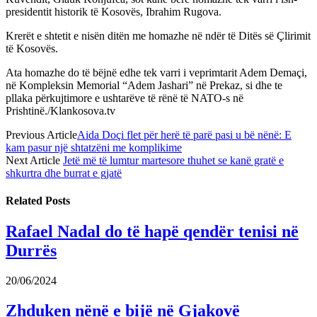
presidentit historik të Kosovës, Ibrahim Rugova.
Krerët e shtetit e nisën ditën me homazhe në ndër të Ditës së Çlirimit
të Kosovës.
Ata homazhe do të bëjnë edhe tek varri i veprimtarit Adem Demaçi,
në Kompleksin Memorial “Adem Jashari” në Prekaz, si dhe te
pllaka përkujtimore e ushtarëve të rënë të NATO-s në
Prishtinë./Klankosova.tv
Previous Article
Aida Doçi flet për herë të parë pasi u bë nënë: E
kam pasur një shtatzëni me komplikime
Next Article
Jetë më të lumtur martesore thuhet se kanë gratë e
shkurtra dhe burrat e gjatë
Related
Posts
Rafael Nadal do të hapë qendër tenisi në
Durrës
20/06/2024
Zhduken nënë e bijë në Gjakovë