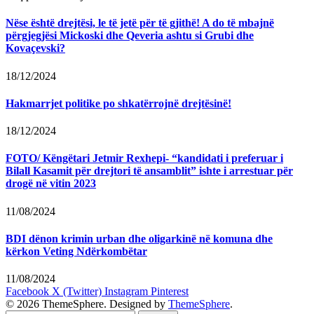
Nëse është drejtësi, le të jetë për të gjithë! A do të mbajnë
përgjegjësi Mickoski dhe Qeveria ashtu si Grubi dhe
Kovaçevski?
18/12/2024
Hakmarrjet politike po shkatërrojnë drejtësinë!
18/12/2024
FOTO/ Këngëtari Jetmir Rexhepi- “kandidati i preferuar i
Bilall Kasamit për drejtori të ansamblit” ishte i arrestuar për
drogë në vitin 2023
11/08/2024
BDI dënon krimin urban dhe oligarkinë në komuna dhe
kërkon Veting Ndërkombëtar
11/08/2024
Facebook
X (Twitter)
Instagram
Pinterest
© 2026 ThemeSphere. Designed by
ThemeSphere
.