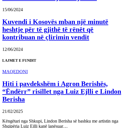
15/06/2024
Kuvendi i Kosovës mban një minutë
heshtje për të gjithë të rënët që
kontribuan në çlirimin vendit
12/06/2024
LAJMET E FUNDIT
MAQEDONI
Hiti i pavdekshëm i Agron Berishës,
“Ëndërr” risillet nga Luiz Ejlli e Lindon
Berisha
21/02/2025
Këngëtari nga Shkupi, Lindon Berisha së bashku me artistin nga
Shqipëria Luiz Ejlli kanë lanësuar…