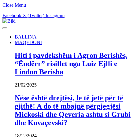
Close Menu
Facebook
X (Twitter)
Instagram
BALLINA
MAQEDONI
Hiti i pavdekshëm i Agron Berishës,
“Ëndërr” risillet nga Luiz Ejlli e
Lindon Berisha
21/02/2025
Nëse është drejtësi, le të jetë për të
gjithë! A do të mbajnë përgjegjësi
Mickoski dhe Qeveria ashtu si Grubi
dhe Kovaçevski?
18/12/2024