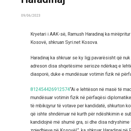
09/06/2023
Kryetari i AAK-së, Ramush Haradinaj ka mirëpritur
Kosovë, shkruan Syri.net Kosova.
Haradinaj ka shkruar se ky ligj pavarësisht që nu
adreson disa shqetësime serioze ndërkaq e leh
diasporë, duke e mundësuar votimin fizik në përf
812454426912574
“Ai e lehtëson në masë të ma
mundësuar votimin fizik në përfaqësi diplomatik
të mbikqyrur të votave per kandidatë, shkurton ko
që ishte shndërruar në kurth për ndëshkimin e subj
kandidojnë më shumë gra, si dhe disa ndryshime të
zgjedhjeve në Kosovë!”, ka shkruar Haradinaj në