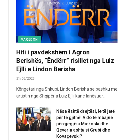
MAQEDONI
Hiti i pavdekshëm i Agron
Berishës, “Ëndërr” risillet nga Luiz
Ejlli e Lindon Berisha
21/02/2025
Këngëtari nga Shkupi, Lindon Berisha së bashku me
artistin nga Shqipëria Luiz Ejlli kanë lanësuar…
Nëse është drejtësi, le të jetë
për të gjithë! A do të mbajnë
përgjegjësi Mickoski dhe
Qeveria ashtu si Grubi dhe
Kovaçevski?