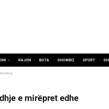
ONI
RAJON
BOTA
SHOWBIZ
SPORT
SH
 Haradinaj
edhje e mirëpret edhe