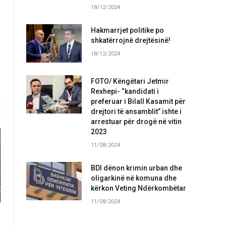
18/12/2024
Hakmarrjet politike po
shkatërrojnë drejtësinë!
18/12/2024
FOTO/ Këngëtari Jetmir
Rexhepi- “kandidati i
preferuar i Bilall Kasamit për
drejtori të ansamblit” ishte i
arrestuar për drogë në vitin
2023
11/08/2024
BDI dënon krimin urban dhe
oligarkinë në komuna dhe
kërkon Veting Ndërkombëtar
11/08/2024