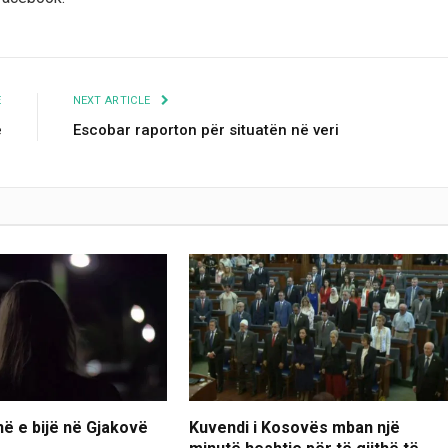
E
NEXT ARTICLE
ë
Escobar raporton për situatën në veri
ë e bijë në Gjakovë
Kuvendi i Kosovës mban një