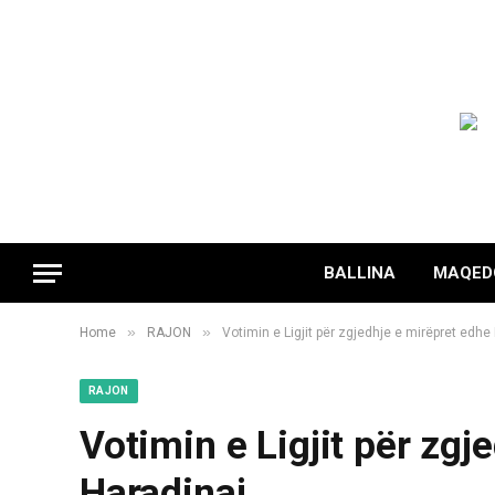
BALLINA
MAQED
»
»
Home
RAJON
Votimin e Ligjit për zgjedhje e mirëpret edhe
RAJON
Votimin e Ligjit për zgj
Haradinaj