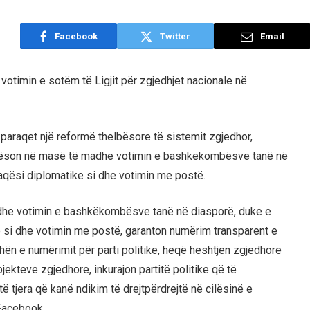
Facebook
Twitter
Email
 votimin e sotëm të Ligjit për zgjedhjet nacionale në
k paraqet një reformë thelbësore të sistemit zgjedhor,
tëson në masë të madhe votimin e bashkëkombësve tanë në
aqësi diplomatike si dhe votimin me postë.
dhe votimin e bashkëkombësve tanë në diasporë, duke e
e si dhe votimin me postë, garanton numërim transparent e
hën e numërimit për parti politike, heqë heshtjen zgjedhore
ekteve zgjedhore, inkurajon partitë politike që të
 tjera që kanë ndikim të drejtpërdrejtë në cilësinë e
 Facebook.