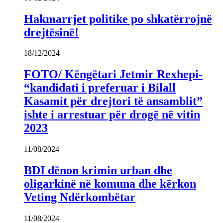
Hakmarrjet politike po shkatërrojnë
drejtësinë!
18/12/2024
FOTO/ Këngëtari Jetmir Rexhepi-
“kandidati i preferuar i Bilall
Kasamit për drejtori të ansamblit”
ishte i arrestuar për drogë në vitin
2023
11/08/2024
BDI dënon krimin urban dhe
oligarkinë në komuna dhe kërkon
Veting Ndërkombëtar
11/08/2024