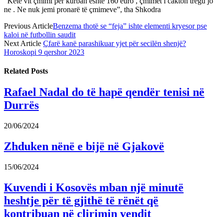
“Këtë vit çmimi për kurban është 160 euro , çmimet i cakton tregu jo
ne . Ne nuk jemi pronarë të çmimeve”, tha Shkodra
Previous Article
Benzema thotë se “feja” ishte elementi kryesor pse
kaloi në futbollin saudit
Next Article
Çfarë kanë parashikuar yjet për secilën shenjë?
Horoskopi 9 qershor 2023
Related
Posts
Rafael Nadal do të hapë qendër tenisi në
Durrës
20/06/2024
Zhduken nënë e bijë në Gjakovë
15/06/2024
Kuvendi i Kosovës mban një minutë
heshtje për të gjithë të rënët që
kontribuan në çlirimin vendit