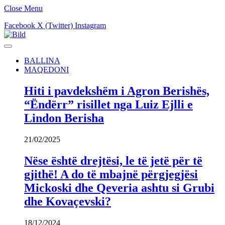
Close Menu
Facebook
X (Twitter)
Instagram
BALLINA
MAQEDONI
Hiti i pavdekshëm i Agron Berishës,
“Ëndërr” risillet nga Luiz Ejlli e
Lindon Berisha
21/02/2025
Nëse është drejtësi, le të jetë për të
gjithë! A do të mbajnë përgjegjësi
Mickoski dhe Qeveria ashtu si Grubi
dhe Kovaçevski?
18/12/2024