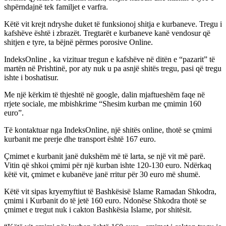
shpërndajnë tek familjet e varfra.
Këtë vit krejt ndryshe duket të funksionoj shitja e kurbaneve. Tregu i
kafshëve është i zbrazët. Tregtarët e kurbaneve kanë vendosur që
shitjen e tyre, ta bëjnë përmes porosive Online.
IndeksOnline , ka vizituar tregun e kafshëve në ditën e “pazarit” të
martën në Prishtinë, por aty nuk u pa asnjë shitës tregu, pasi që tregu
ishte i boshatisur.
Me një kërkim të thjeshtë në google, dalin mjaftueshëm faqe në
rrjete sociale, me mbishkrime “Shesim kurban me çmimin 160
euro”.
Të kontaktuar nga IndeksOnline, një shitës online, thotë se çmimi
kurbanit me prerje dhe transport është 167 euro.
Çmimet e kurbanit janë dukshëm më të larta, se një vit më parë.
Vitin që shkoi çmimi për një kurban ishte 120-130 euro. Ndërkaq
këtë vit, çmimet e kubanëve janë rritur për 30 euro më shumë.
Këtë vit sipas kryemyftiut të Bashkësisë Islame Ramadan Shkodra,
çmimi i Kurbanit do të jetë 160 euro. Ndonëse Shkodra thotë se
çmimet e tregut nuk i cakton Bashkësia Islame, por shitësit.