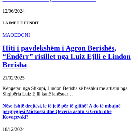
12/06/2024
LAJMET E FUNDIT
MAQEDONI
Hiti i pavdekshëm i Agron Berishës,
“Ëndërr” risillet nga Luiz Ejlli e Lindon
Berisha
21/02/2025
Këngëtari nga Shkupi, Lindon Berisha së bashku me artistin nga
Shqipëria Luiz Ejlli kanë lanësuar…
Nëse është drejtësi, le të jetë për të gjithë! A do të mbajnë
përgjegjësi Mickoski dhe Qeveria ashtu si Grubi dhe
Kovaçevski?
18/12/2024