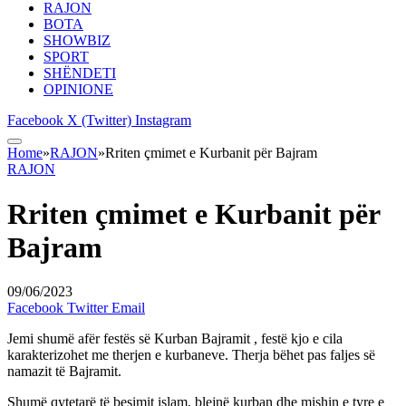
RAJON
BOTA
SHOWBIZ
SPORT
SHËNDETI
OPINIONE
Facebook
X (Twitter)
Instagram
Home
»
RAJON
»
Rriten çmimet e Kurbanit për Bajram
RAJON
Rriten çmimet e Kurbanit për
Bajram
09/06/2023
Facebook
Twitter
Email
Jemi shumë afër festës së Kurban Bajramit , festë kjo e cila
karakterizohet me therjen e kurbaneve. Therja bëhet pas faljes së
namazit të Bajramit.
Shumë qytetarë të besimit islam, blejnë kurban dhe mishin e tyre e