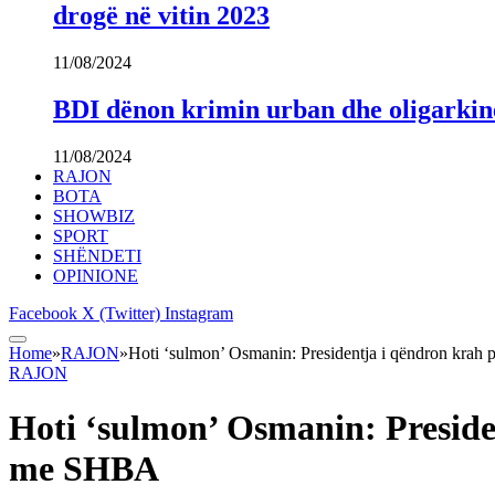
drogë në vitin 2023
11/08/2024
BDI dënon krimin urban dhe oligarki
11/08/2024
RAJON
BOTA
SHOWBIZ
SPORT
SHËNDETI
OPINIONE
Facebook
X (Twitter)
Instagram
Home
»
RAJON
»
Hoti ‘sulmon’ Osmanin: Presidentja i qëndron krah
RAJON
Hoti ‘sulmon’ Osmanin: Preside
me SHBA