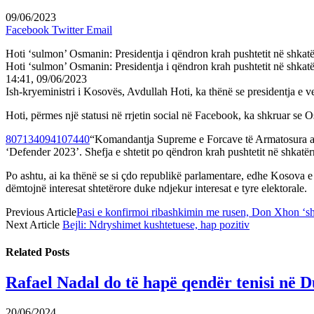
09/06/2023
Facebook
Twitter
Email
Hoti ‘sulmon’ Osmanin: Presidentja i qëndron krah pushtetit në shk
Hoti ‘sulmon’ Osmanin: Presidentja i qëndron krah pushtetit në shk
14:41, 09/06/2023
Ish-kryeministri i Kosovës, Avdullah Hoti, ka thënë se presidentja e
Hoti, përmes një statusi në rrjetin social në Facebook, ka shkruar 
807134094107440
“Komandantja Supreme e Forcave të Armatosura asnj
‘Defender 2023’. Shefja e shtetit po qëndron krah pushtetit në shkat
Po ashtu, ai ka thënë se si çdo republikë parlamentare, edhe Kosova e k
dëmtojnë interesat shtetërore duke ndjekur interesat e tyre elektorale.
Previous Article
Pasi e konfirmoi ribashkimin me rusen, Don Xhon ‘sh
Next Article
Bejli: Ndryshimet kushtetuese, hap pozitiv
Related
Posts
Rafael Nadal do të hapë qendër tenisi në D
20/06/2024