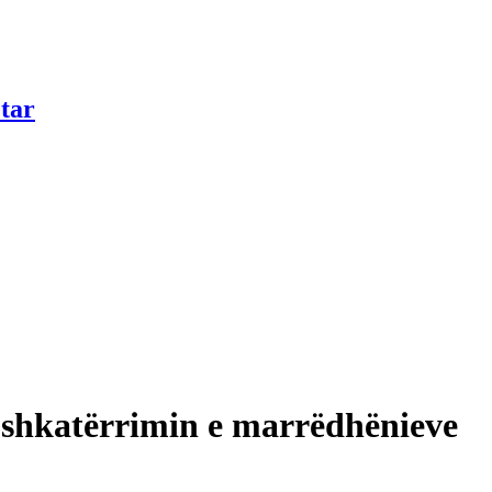
tar
ë shkatërrimin e marrëdhënieve