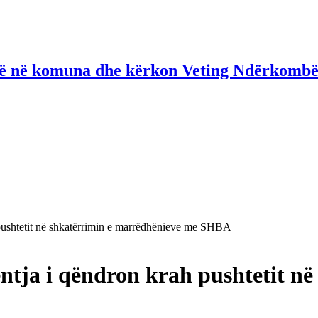
në në komuna dhe kërkon Veting Ndërkombë
 pushtetit në shkatërrimin e marrëdhënieve me SHBA
ntja i qëndron krah pushtetit n