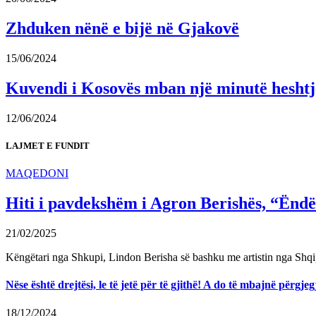
Zhduken nënë e bijë në Gjakovë
15/06/2024
Kuvendi i Kosovës mban një minutë heshtje 
12/06/2024
LAJMET E FUNDIT
MAQEDONI
Hiti i pavdekshëm i Agron Berishës, “Ëndër
21/02/2025
Këngëtari nga Shkupi, Lindon Berisha së bashku me artistin nga Shqi
Nëse është drejtësi, le të jetë për të gjithë! A do të mbajnë përg
18/12/2024