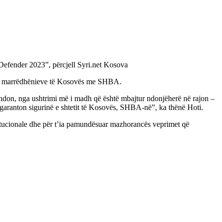
“Defender 2023”, përcjell Syri.net Kosova
in e marrëdhënieve të Kosovës me SHBA.
andon, nga ushtrimi më i madh që është mbajtur ndonjëherë në rajon –
 garanton sigurinë e shtetit të Kosovës, SHBA-në”, ka thënë Hoti.
nstitucionale dhe për t’ia pamundësuar mazhorancës veprimet që