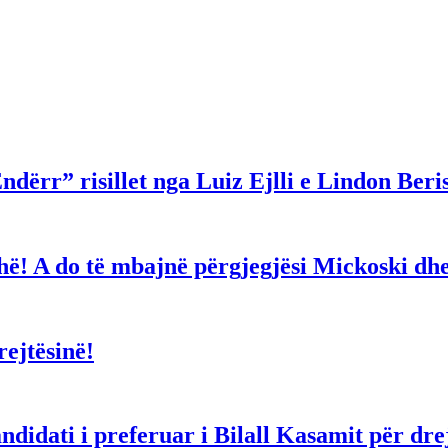
ndërr” risillet nga Luiz Ejlli e Lindon Beri
gjithë! A do të mbajnë përgjegjësi Mickoski 
ejtësinë!
dati i preferuar i Bilall Kasamit për drejt