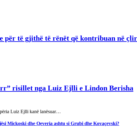
për të gjithë të rënët që kontribuan në çli
r” risillet nga Luiz Ejlli e Lindon Berisha
përia Luiz Ejlli kanë lanësuar…
jegjësi Mickoski dhe Qeveria ashtu si Grubi dhe Kovaçevski?