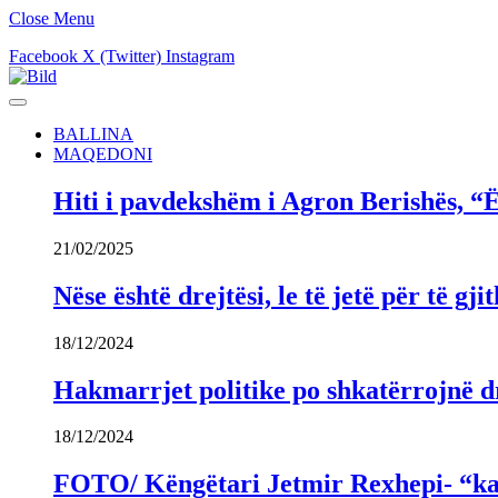
Close Menu
Facebook
X (Twitter)
Instagram
BALLINA
MAQEDONI
Hiti i pavdekshëm i Agron Berishës, “Ë
21/02/2025
Nëse është drejtësi, le të jetë për të 
18/12/2024
Hakmarrjet politike po shkatërrojnë dr
18/12/2024
FOTO/ Këngëtari Jetmir Rexhepi- “kandi