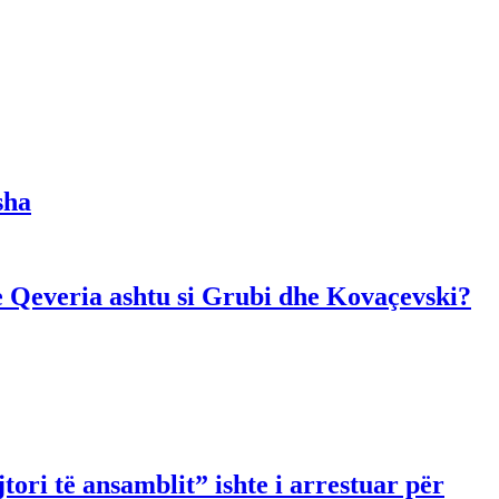
sha
dhe Qeveria ashtu si Grubi dhe Kovaçevski?
ori të ansamblit” ishte i arrestuar për