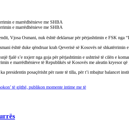
atërrimin e marrëdhënieve me SHBA
atërrimin e marrëdhënieve me SHBA
 vendit, Vjosa Osmani, nuk është deklaruar për përjashtimin e FSK nga 
se Osmani është duke qëndruar krah Qeverisë së Kosovës në shkatërrim
ë fjalë s’e nxjerr nga goja për përjashtimin e ushtrisë të cilën e kom
ërrimin e marrëdhënieve të Republikës së Kosovës me aleatin kryesor që
a presidentin posaçërisht për raste të tilla, për t’i mbajtur balancet i
okon’ të gjithë, publikon momente intime me të
urrës