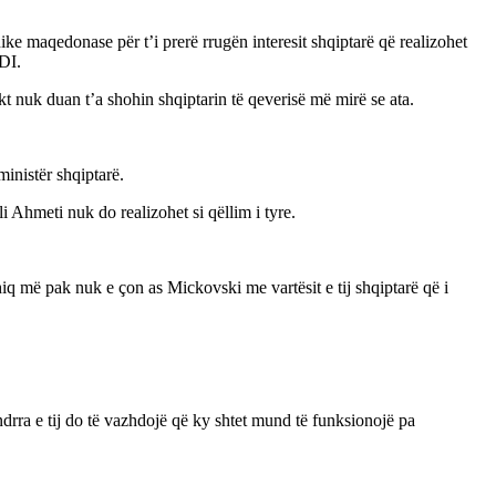
e maqedonase për t’i prerë rrugën interesit shqiptarë që realizohet
DI.
kt nuk duan t’a shohin shqiptarin të qeverisë më mirë se ata.
inistër shqiptarë.
Ahmeti nuk do realizohet si qëllim i tyre.
iq më pak nuk e çon as Mickovski me vartësit e tij shqiptarë që i
ndrra e tij do të vazhdojë që ky shtet mund të funksionojë pa