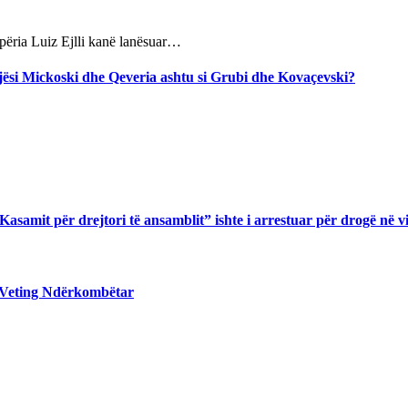
përia Luiz Ejlli kanë lanësuar…
jegjësi Mickoski dhe Qeveria ashtu si Grubi dhe Kovaçevski?
asamit për drejtori të ansamblit” ishte i arrestuar për drogë në v
 Veting Ndërkombëtar