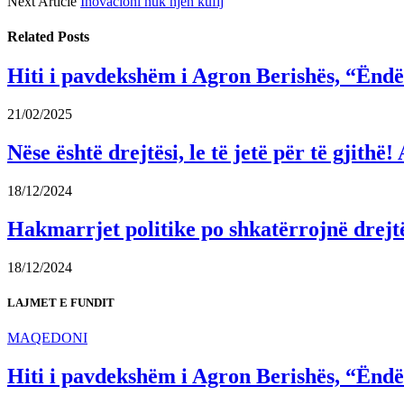
Next Article
Inovacioni nuk njeh kufij
Related
Posts
Hiti i pavdekshëm i Agron Berishës, “Ëndër
21/02/2025
Nëse është drejtësi, le të jetë për të gjit
18/12/2024
Hakmarrjet politike po shkatërrojnë drejt
18/12/2024
LAJMET E FUNDIT
MAQEDONI
Hiti i pavdekshëm i Agron Berishës, “Ëndër