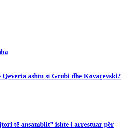
sha
dhe Qeveria ashtu si Grubi dhe Kovaçevski?
ori të ansamblit” ishte i arrestuar për