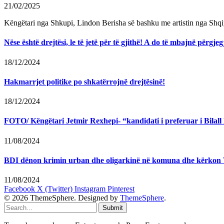
21/02/2025
Këngëtari nga Shkupi, Lindon Berisha së bashku me artistin nga Shqi
Nëse është drejtësi, le të jetë për të gjithë! A do të mbajnë përg
18/12/2024
Hakmarrjet politike po shkatërrojnë drejtësinë!
18/12/2024
FOTO/ Këngëtari Jetmir Rexhepi- “kandidati i preferuar i Bilall K
11/08/2024
BDI dënon krimin urban dhe oligarkinë në komuna dhe kërkon
11/08/2024
Facebook
X (Twitter)
Instagram
Pinterest
© 2026 ThemeSphere. Designed by
ThemeSphere
.
Submit