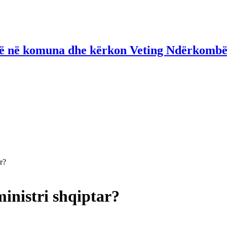
në në komuna dhe kërkon Veting Ndërkombë
r?
inistri shqiptar?