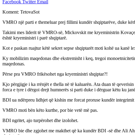
Facebook
Twitter
Email
Koment: TetovaSot
VMRO një parti e themeluar prej fillimi kundër shqiptarëve, duke kërk
Takimi mes liderit të VMRO-së, Mickovskit me kryeministrin Kovaçevski
është kryeministri i parë shqiptarë.
Kot e paskan ruajtur këtë sekret sepse shqiptarët moti kohë ua kanë le
Ky mobilizim maqedonas dhe ekstremisht i keq, tregoi monoetnicitetin e
maqedonas.
Përse pra VMRO frikësohet nga kryeministri shqiptar?!
Kjo përgjigje i ka rrënjët e thella në të kaluarën. Ata duan të qeveris
forca e tyre i dërgoi drejt humnerës si parti duke i dërguar këtu ku ja
BDI ua ndërpreu lidhjet që kishin me forcat proruse kundër integrimit
VMRO moti bën këto kurthe, por bie vetë më pas.
BDI ngritet, ajo turpërohet dhe izolohet.
VMRO bie dhe zgjohet me makthet që ka kundër BDI -së dhe Ali Ahmetit, 