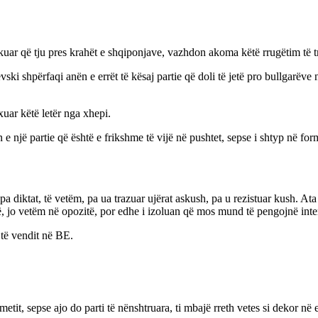
uar që tju pres krahët e shqiponjave, vazhdon akoma këtë rrugëtim të tm
 shpërfaqi anën e errët të kësaj partie që doli të jetë pro bullgarëve 
xuar këtë letër nga xhepi.
 një partie që është e frikshme të vijë në pushtet, sepse i shtyp në for
in pa diktat, të vetëm, pa ua trazuar ujërat askush, pa u rezistuar kush. 
në, jo vetëm në opozitë, por edhe i izoluan që mos mund të pengojnë inte
 të vendit në BE.
sepse ajo do parti të nënshtruara, ti mbajë rreth vetes si dekor në emë