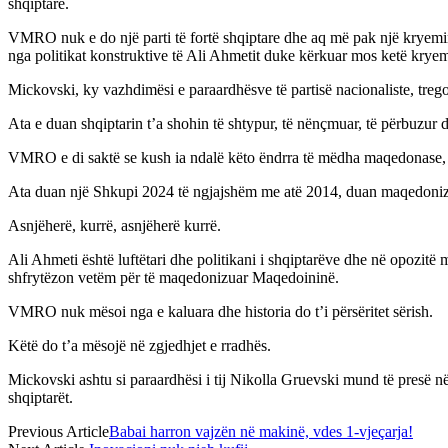
shqiptarë.
VMRO nuk e do një parti të fortë shqiptare dhe aq më pak një kryemini
nga politikat konstruktive të Ali Ahmetit duke kërkuar mos ketë kryem
Mickovski, ky vazhdimësi e paraardhësve të partisë nacionaliste, trego
Ata e duan shqiptarin t’a shohin të shtypur, të nënçmuar, të përbuzur 
VMRO e di saktë se kush ia ndalë këto ëndrra të mëdha maqedonase, 
Ata duan një Shkupi 2024 të ngjajshëm me atë 2014, duan maqedonizimi
Asnjëherë, kurrë, asnjëherë kurrë.
Ali Ahmeti është luftëtari dhe politikani i shqiptarëve dhe në opozitë
shfrytëzon vetëm për të maqedonizuar Maqedoininë.
VMRO nuk mësoi nga e kaluara dhe historia do t’i përsëritet sërish.
Këtë do t’a mësojë në zgjedhjet e rradhës.
Mickovski ashtu si paraardhësi i tij Nikolla Gruevski mund të presë në 
shqiptarët.
Previous Article
Babai harron vajzën në makinë, vdes 1-vjeçarja!