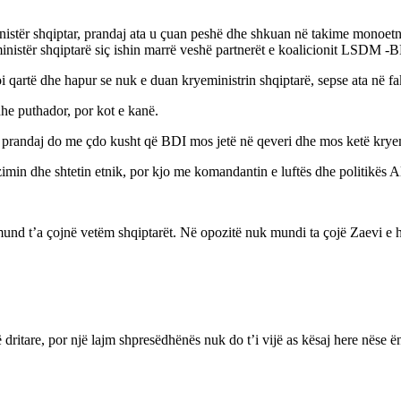
stër shqiptar, prandaj ata u çuan peshë dhe shkuan në takime monoetnik
inistër shqiptarë siç ishin marrë veshë partnerët e koalicionit LSDM -B
i qartë dhe hapur se nuk e duan kryeministrin shqiptarë, sepse ata në fa
dhe puthador, por kot e kanë.
prandaj do me çdo kusht që BDI mos jetë në qeveri dhe mos ketë kryem
n dhe shtetin etnik, por kjo me komandantin e luftës dhe politikës Ali 
 mund t’a çojnë vetëm shqiptarët. Në opozitë nuk mundi ta çojë Zaevi e h
dritare, por një lajm shpresëdhënës nuk do t’i vijë as kësaj here nëse ë