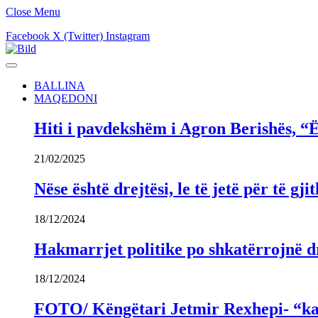
Close Menu
Facebook
X (Twitter)
Instagram
BALLINA
MAQEDONI
Hiti i pavdekshëm i Agron Berishës, “Ë
21/02/2025
Nëse është drejtësi, le të jetë për të 
18/12/2024
Hakmarrjet politike po shkatërrojnë dr
18/12/2024
FOTO/ Këngëtari Jetmir Rexhepi- “kandi