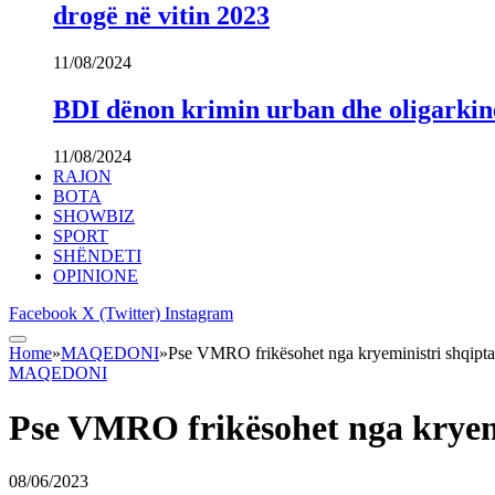
drogë në vitin 2023
11/08/2024
BDI dënon krimin urban dhe oligarki
11/08/2024
RAJON
BOTA
SHOWBIZ
SPORT
SHËNDETI
OPINIONE
Facebook
X (Twitter)
Instagram
Home
»
MAQEDONI
»
Pse VMRO frikësohet nga kryeministri shqipta
MAQEDONI
Pse VMRO frikësohet nga kryem
08/06/2023