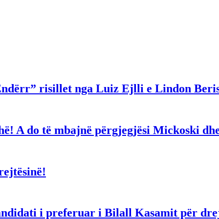
ndërr” risillet nga Luiz Ejlli e Lindon Beri
gjithë! A do të mbajnë përgjegjësi Mickoski 
ejtësinë!
dati i preferuar i Bilall Kasamit për drejt