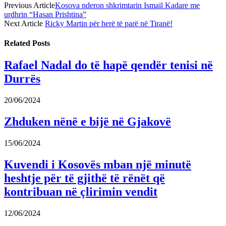
Previous Article
Kosova nderon shkrimtarin Ismail Kadare me
urdhrin “Hasan Prishtina”
Next Article
Ricky Martin për herë të parë në Tiranë!
Related
Posts
Rafael Nadal do të hapë qendër tenisi në
Durrës
20/06/2024
Zhduken nënë e bijë në Gjakovë
15/06/2024
Kuvendi i Kosovës mban një minutë
heshtje për të gjithë të rënët që
kontribuan në çlirimin vendit
12/06/2024