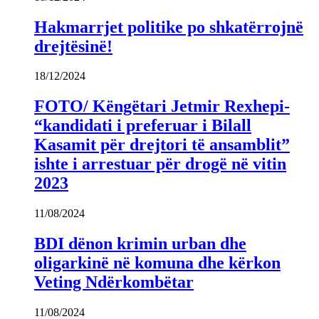
Hakmarrjet politike po shkatërrojnë
drejtësinë!
18/12/2024
FOTO/ Këngëtari Jetmir Rexhepi-
“kandidati i preferuar i Bilall
Kasamit për drejtori të ansamblit”
ishte i arrestuar për drogë në vitin
2023
11/08/2024
BDI dënon krimin urban dhe
oligarkinë në komuna dhe kërkon
Veting Ndërkombëtar
11/08/2024