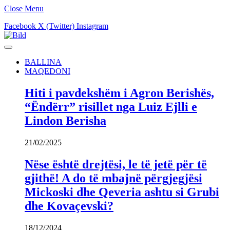
Close Menu
Facebook
X (Twitter)
Instagram
BALLINA
MAQEDONI
Hiti i pavdekshëm i Agron Berishës,
“Ëndërr” risillet nga Luiz Ejlli e
Lindon Berisha
21/02/2025
Nëse është drejtësi, le të jetë për të
gjithë! A do të mbajnë përgjegjësi
Mickoski dhe Qeveria ashtu si Grubi
dhe Kovaçevski?
18/12/2024