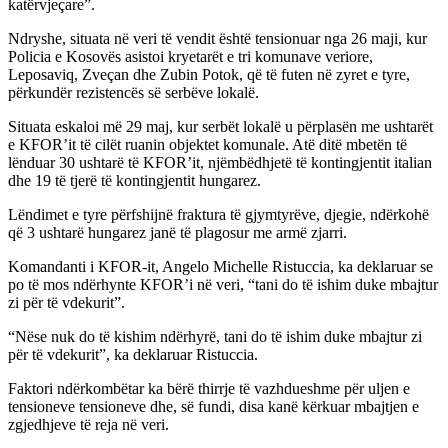
katërvjeçare”.
Ndryshe, situata në veri të vendit është tensionuar nga 26 maji, kur
Policia e Kosovës asistoi kryetarët e tri komunave veriore,
Leposaviq, Zveçan dhe Zubin Potok, që të futen në zyret e tyre,
përkundër rezistencës së serbëve lokalë.
Situata eskaloi më 29 maj, kur serbët lokalë u përplasën me ushtarët
e KFOR’it të cilët ruanin objektet komunale. Atë ditë mbetën të
lënduar 30 ushtarë të KFOR’it, njëmbëdhjetë të kontingjentit italian
dhe 19 të tjerë të kontingjentit hungarez.
Lëndimet e tyre përfshijnë fraktura të gjymtyrëve, djegie, ndërkohë
që 3 ushtarë hungarez janë të plagosur me armë zjarri.
Komandanti i KFOR-it, Angelo Michelle Ristuccia, ka deklaruar se
po të mos ndërhynte KFOR’i në veri, “tani do të ishim duke mbajtur
zi për të vdekurit”.
“Nëse nuk do të kishim ndërhyrë, tani do të ishim duke mbajtur zi
për të vdekurit”, ka deklaruar Ristuccia.
Faktori ndërkombëtar ka bërë thirrje të vazhdueshme për uljen e
tensioneve tensioneve dhe, së fundi, disa kanë kërkuar mbajtjen e
zgjedhjeve të reja në veri.