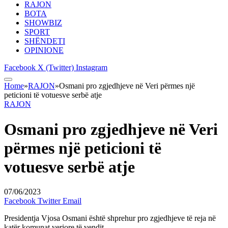
RAJON
BOTA
SHOWBIZ
SPORT
SHËNDETI
OPINIONE
Facebook
X (Twitter)
Instagram
Home
»
RAJON
»
Osmani pro zgjedhjeve në Veri përmes një
peticioni të votuesve serbë atje
RAJON
Osmani pro zgjedhjeve në Veri
përmes një peticioni të
votuesve serbë atje
07/06/2023
Facebook
Twitter
Email
Presidentja Vjosa Osmani është shprehur pro zgjedhjeve të reja në
katër komunat veriore të vendit.