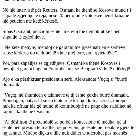
Në një intervistë për Reuters, Osmani ka thënë se Kosova mund t’i
shpallë zgjedhjet e reja, nëse 20 për qind e votuesve nënshkruajnë
një peticion me këtë kërkesë.
Sipas Osmanit, peticioni është “mënyra më demokratike” për
shpallje të zgjedhjeve.
“Në këtë mënyrë, mendoj që garantojmë pjesëmarrjen e serbëve,
sepse kërkesa do të duhej të vinte prej tyre, prej qytetarëve”.
Por, para shpalljes së zgjedhjeve, Osmani ka thënë Kosovës i
nevojitet garanci nga ndërkombëtarët se Beogradi s’do të ndërhyjë.
Ajo e ka përshkruar presidentin serb, Aleksandar Vuçiq si “burrë
dramatik”.
“Vuçiq, në shumicën e takimeve të tij është goxha burrë dramatik.
Prandaj, ai, natyrisht se ka tentuar të krijojë drama sërish, mirëpo
nuk ka ofruar ide që mund të kontribuojnë në paqe dhe stabilitet në
rajon”, ka thënë Osmani.
“Ai dëshiron të pretendojë se po bën koncesione të mëdha, që ai
është nën presion të madhe, që po vuan, që është në rrezik, e gjëra të
ngjashme. Mirëpo diçka e tillë nuk duhet të tolerohet pas moshës