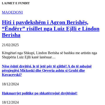
LAJMET E FUNDIT
MAQEDONI
Hiti i pavdekshëm i Agron Berishës,
“Ëndërr” risillet nga Luiz Ejlli e Lindon
Berisha
21/02/2025
Këngëtari nga Shkupi, Lindon Berisha së bashku me artistin nga
Shqipëria Luiz Ejlli kanë lanësuar…
Nëse është drejtësi, le të jetë për të gjithë! A do të mbajnë
përgjegjësi Mickoski dhe Qeveria ashtu si Grubi dhe
Kovaçevski?
18/12/2024
Hakmarrjet politike po shkatërrojnë drejtësinë!
18/12/2024