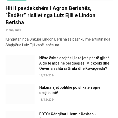
Hiti i pavdekshëm i Agron Berishës,
“Ëndërr” risillet nga Luiz Ejlli e Lindon
Berisha
21/02/2025
Këngëtari nga Shkupi, Lindon Berisha së bashku me artistin nga
Shqipëria Luiz Ejlli kanë lanësuar…
Nëse është drejtësi, le të jetë për të gjithë!
A do të mbajnë përgjegjësi Mickoski dhe
Qeveria ashtu si Grubi dhe Kovaçevski?
18/12/2024
Hakmarrjet politike po shkatërrojnë
drejtësinë!
18/12/2024
FOTO/ Këngëtari Jetmir Rexhepi-