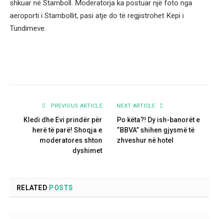
shkuar në Stamboll. Moderatorja ka postuar një foto nga
aeroporti i Stambollit, pasi atje do të regjistrohet Kepi i
Tundimeve.
PREVIOUS ARTICLE
NEXT ARTICLE
Kledi dhe Evi prindër për
Po këta?! Dy ish-banorët e
herë të parë! Shoqja e
“BBVA” shihen gjysmë të
moderatores shton
zhveshur në hotel
dyshimet
RELATED
POSTS