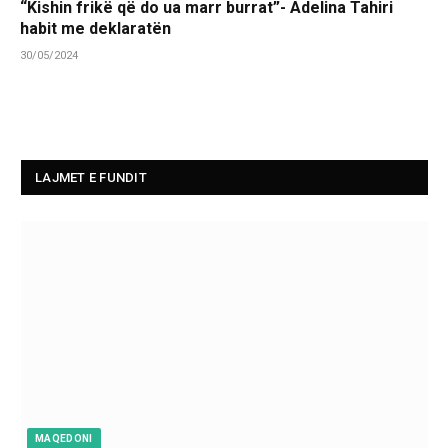
“Kishin frikë që do ua marr burrat”- Adelina Tahiri
habit me deklaratën
30/05/2024
LAJMET E FUNDIT
MAQEDONI