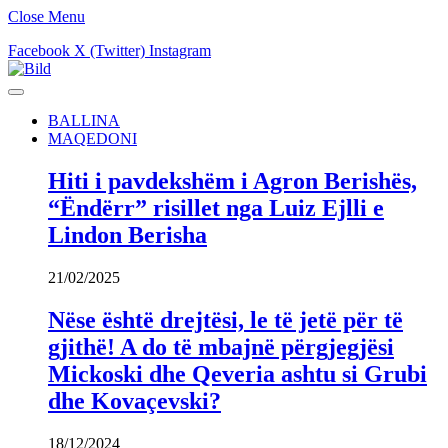
Close Menu
Facebook
X (Twitter)
Instagram
BALLINA
MAQEDONI
Hiti i pavdekshëm i Agron Berishës,
“Ëndërr” risillet nga Luiz Ejlli e
Lindon Berisha
21/02/2025
Nëse është drejtësi, le të jetë për të
gjithë! A do të mbajnë përgjegjësi
Mickoski dhe Qeveria ashtu si Grubi
dhe Kovaçevski?
18/12/2024