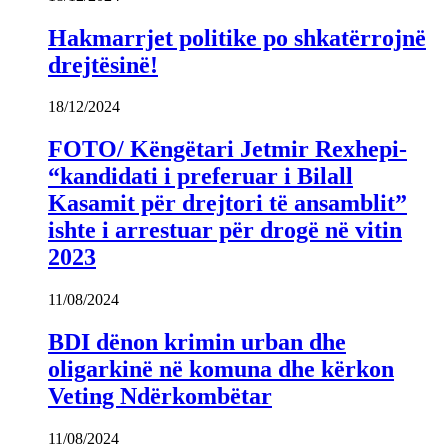
Hakmarrjet politike po shkatërrojnë
drejtësinë!
18/12/2024
FOTO/ Këngëtari Jetmir Rexhepi-
“kandidati i preferuar i Bilall
Kasamit për drejtori të ansamblit”
ishte i arrestuar për drogë në vitin
2023
11/08/2024
BDI dënon krimin urban dhe
oligarkinë në komuna dhe kërkon
Veting Ndërkombëtar
11/08/2024