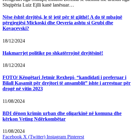
Shqipëria Luiz Ejlli kanë lanësuar…
Nëse është drejtësi, le të jetë për të gjithë! A do të mbajnë
përgjegjësi Mickoski dhe Qeveria ashtu si Grubi dhe
Kovaçevski?
18/12/2024
Hakmarrjet politike po shkatërrojnë drejtësinë!
18/12/2024
FOTO/ Këngëtari Jetmir Rexhepi- “kandidati i preferuar i
Bilall Kasamit për drejtori të ansamblit” ishte i arrestuar për
drogë në vitin 2023
11/08/2024
BDI dënon krimin urban dhe oligarkinë në komuna dhe
kërkon Veting Ndërkombëtar
11/08/2024
Facebook
X (Twitter)
Instagram
Pinterest