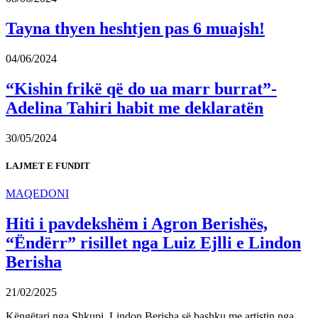
Tayna thyen heshtjen pas 6 muajsh!
04/06/2024
“Kishin frikë që do ua marr burrat”-
Adelina Tahiri habit me deklaratën
30/05/2024
LAJMET E FUNDIT
MAQEDONI
Hiti i pavdekshëm i Agron Berishës,
“Ëndërr” risillet nga Luiz Ejlli e Lindon
Berisha
21/02/2025
Këngëtari nga Shkupi, Lindon Berisha së bashku me artistin nga