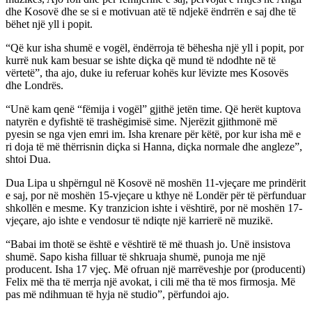
dhe Kosovë dhe se si e motivuan atë të ndjekë ëndrrën e saj dhe të
bëhet një yll i popit.
“Që kur isha shumë e vogël, ëndërroja të bëhesha një yll i popit, por
kurrë nuk kam besuar se ishte diçka që mund të ndodhte në të
vërtetë”, tha ajo, duke iu referuar kohës kur lëvizte mes Kosovës
dhe Londrës.
“Unë kam qenë “fëmija i vogël” gjithë jetën time. Që herët kuptova
natyrën e dyfishtë të trashëgimisë sime. Njerëzit gjithmonë më
pyesin se nga vjen emri im. Isha krenare për këtë, por kur isha më e
ri doja të më thërrisnin diçka si Hanna, diçka normale dhe angleze”,
shtoi Dua.
Dua Lipa u shpërngul në Kosovë në moshën 11-vjeçare me prindërit
e saj, por në moshën 15-vjeçare u kthye në Londër për të përfunduar
shkollën e mesme. Ky tranzicion ishte i vështirë, por në moshën 17-
vjeçare, ajo ishte e vendosur të ndiqte një karrierë në muzikë.
“Babai im thotë se është e vështirë të më thuash jo. Unë insistova
shumë. Sapo kisha filluar të shkruaja shumë, punoja me një
producent. Isha 17 vjeç. Më ofruan një marrëveshje por (producenti)
Felix më tha të merrja një avokat, i cili më tha të mos firmosja. Më
pas më ndihmuan të hyja në studio”, përfundoi ajo.