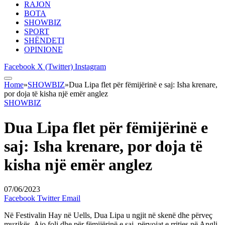
RAJON
BOTA
SHOWBIZ
SPORT
SHËNDETI
OPINIONE
Facebook
X (Twitter)
Instagram
Home
»
SHOWBIZ
»
Dua Lipa flet për fëmijërinë e saj: Isha krenare,
por doja të kisha një emër anglez
SHOWBIZ
Dua Lipa flet për fëmijërinë e
saj: Isha krenare, por doja të
kisha një emër anglez
07/06/2023
Facebook
Twitter
Email
Në Festivalin Hay në Uells, Dua Lipa u ngjit në skenë dhe përveç
muzikës, Ajo foli dhe për fëmijërinë e saj, përvojat e rritjes në Angli