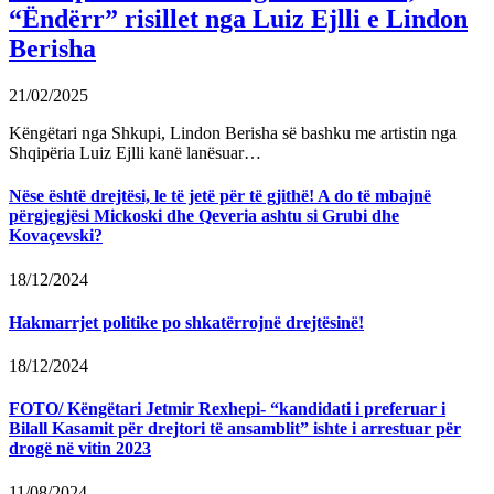
“Ëndërr” risillet nga Luiz Ejlli e Lindon
Berisha
21/02/2025
Këngëtari nga Shkupi, Lindon Berisha së bashku me artistin nga
Shqipëria Luiz Ejlli kanë lanësuar…
Nëse është drejtësi, le të jetë për të gjithë! A do të mbajnë
përgjegjësi Mickoski dhe Qeveria ashtu si Grubi dhe
Kovaçevski?
18/12/2024
Hakmarrjet politike po shkatërrojnë drejtësinë!
18/12/2024
FOTO/ Këngëtari Jetmir Rexhepi- “kandidati i preferuar i
Bilall Kasamit për drejtori të ansamblit” ishte i arrestuar për
drogë në vitin 2023
11/08/2024