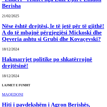
Berisha
21/02/2025
Nëse është drejtësi, le të jetë për të gjithë!
A do të mbajnë përgjegjësi Mickoski dhe
Qeveria ashtu si Grubi dhe Kovaçevski?
18/12/2024
Hakmarrjet politike po shkatërrojnë
drejtësinë!
18/12/2024
LAJMET E FUNDIT
MAQEDONI
Hiti i pavdekshëm i Agron Berishës,