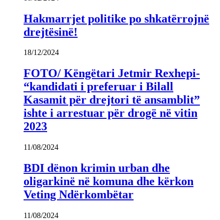
Hakmarrjet politike po shkatërrojnë
drejtësinë!
18/12/2024
FOTO/ Këngëtari Jetmir Rexhepi-
“kandidati i preferuar i Bilall
Kasamit për drejtori të ansamblit”
ishte i arrestuar për drogë në vitin
2023
11/08/2024
BDI dënon krimin urban dhe
oligarkinë në komuna dhe kërkon
Veting Ndërkombëtar
11/08/2024