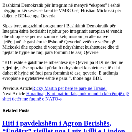
Bashkimi Demokratik për Integrim në mënyrë “ekspres” i është
përgjigjur kërkesës së kreut të VMRO-së, Hristian Mickoski për
daljen e BDI-së nga Qeveria.
Sipas tyre, angazhimi programor i Bashkimit Demokratik për
Integrim është botërisht i njohur pro integrimit europian të vendit
dhe shtojnë se për realizimin e këtij misioni pa alternativë
tjetër, janë të gatshëm të lëshojnë Qeverinë vetëm e vetëm që
Mickoski dhe opozita të votojnë ndryshimet kushtetuese dhe të
njëjtat të hyjnë në fuqi para formimit të asaj Qeverie.
“BDI është e gatshme të mbështesë një Qeveri pa BDI-në deri në
zgjedhje, nëse opozita i përkrah ndryshimet kushtetuese, të cilat
duhet të hyjnë në fuqi para formimit të asaj qeverie. E ardhmja
evropiane e qytetarëve është e para!”, thonë nga BDI.
Previous Article
Ricky Martin për herë të parë në Tiranë!
Next Article
Haradinaj: Kurti patriot fals, nuk mund ta kërcënojë një
shtet tjetër me fuqinë e NATO-s
Related
Posts
Hiti i pavdekshëm i Agron Berishës,
“Ëndërr” risillet nga Luiz Ejlli e Lindon