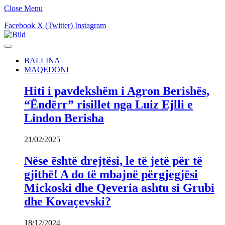
Close Menu
Facebook
X (Twitter)
Instagram
BALLINA
MAQEDONI
Hiti i pavdekshëm i Agron Berishës,
“Ëndërr” risillet nga Luiz Ejlli e
Lindon Berisha
21/02/2025
Nëse është drejtësi, le të jetë për të
gjithë! A do të mbajnë përgjegjësi
Mickoski dhe Qeveria ashtu si Grubi
dhe Kovaçevski?
18/12/2024