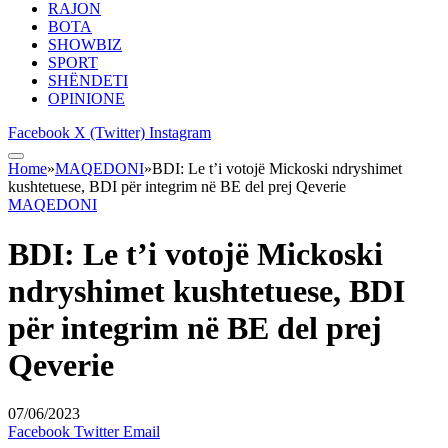
RAJON
BOTA
SHOWBIZ
SPORT
SHËNDETI
OPINIONE
Facebook
X (Twitter)
Instagram
Home
»
MAQEDONI
»
BDI: Le t’i votojë Mickoski ndryshimet
kushtetuese, BDI për integrim në BE del prej Qeverie
MAQEDONI
BDI: Le t’i votojë Mickoski
ndryshimet kushtetuese, BDI
për integrim në BE del prej
Qeverie
07/06/2023
Facebook
Twitter
Email