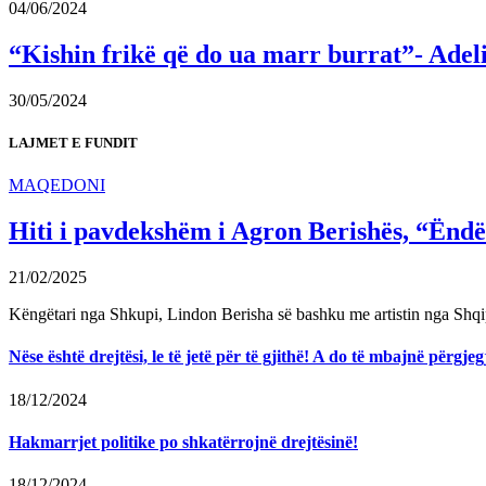
04/06/2024
“Kishin frikë që do ua marr burrat”- Adel
30/05/2024
LAJMET E FUNDIT
MAQEDONI
Hiti i pavdekshëm i Agron Berishës, “Ëndër
21/02/2025
Këngëtari nga Shkupi, Lindon Berisha së bashku me artistin nga Shqi
Nëse është drejtësi, le të jetë për të gjithë! A do të mbajnë përg
18/12/2024
Hakmarrjet politike po shkatërrojnë drejtësinë!
18/12/2024