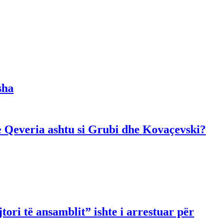
sha
dhe Qeveria ashtu si Grubi dhe Kovaçevski?
ori të ansamblit” ishte i arrestuar për