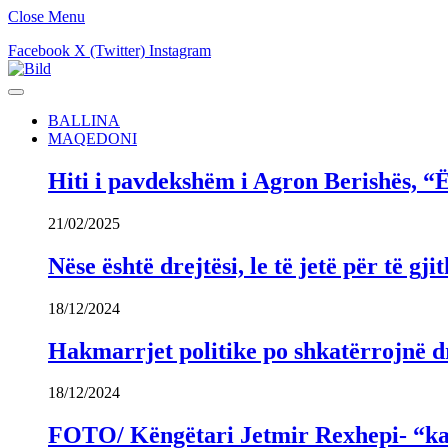
Close Menu
Facebook
X (Twitter)
Instagram
BALLINA
MAQEDONI
Hiti i pavdekshëm i Agron Berishës, “Ë
21/02/2025
Nëse është drejtësi, le të jetë për të 
18/12/2024
Hakmarrjet politike po shkatërrojnë dr
18/12/2024
FOTO/ Këngëtari Jetmir Rexhepi- “kandi