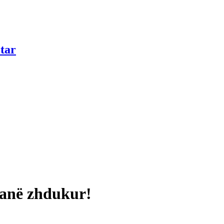
tar
janë zhdukur!