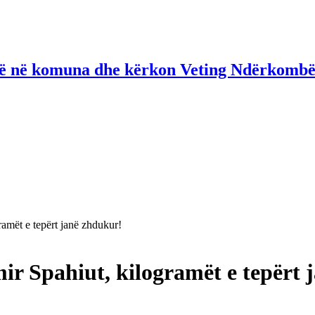
në në komuna dhe kërkon Veting Ndërkombë
amët e tepërt janë zhdukur!
ir Spahiut, kilogramët e tepërt 