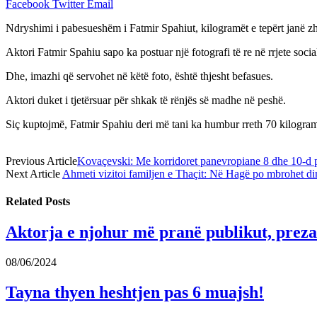
Facebook
Twitter
Email
Ndryshimi i pabesueshëm i Fatmir Spahiut, kilogramët e tepërt janë 
Aktori Fatmir Spahiu sapo ka postuar një fotografi të re në rrjete socia
Dhe, imazhi që servohet në këtë foto, është thjesht befasues.
Aktori duket i tjetërsuar për shkak të rënjës së madhe në peshë.
Siç kuptojmë, Fatmir Spahiu deri më tani ka humbur rreth 70 kilogra
Previous Article
Kovaçevski: Me korridoret panevropiane 8 dhe 10-d 
Next Article
Ahmeti vizitoi familjen e Thaçit: Në Hagë po mbrohet din
Related
Posts
Aktorja e njohur më pranë publikut, prezan
08/06/2024
Tayna thyen heshtjen pas 6 muajsh!