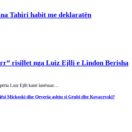
ina Tahiri habit me deklaratën
r” risillet nga Luiz Ejlli e Lindon Berisha
përia Luiz Ejlli kanë lanësuar…
jegjësi Mickoski dhe Qeveria ashtu si Grubi dhe Kovaçevski?