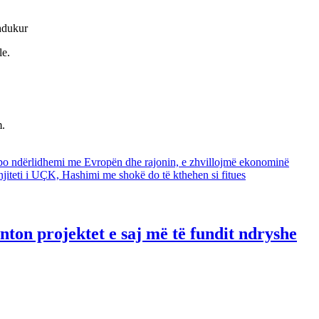
zhdukur
le.
m.
po ndërlidhemi me Evropën dhe rajonin, e zhvillojmë ekonominë
jiteti i UÇK, Hashimi me shokë do të kthehen si fitues
ton projektet e saj më të fundit ndryshe