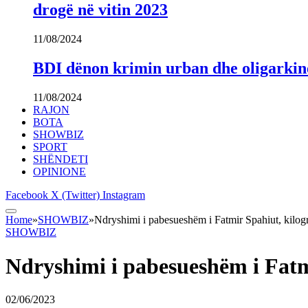
drogë në vitin 2023
11/08/2024
BDI dënon krimin urban dhe oligarki
11/08/2024
RAJON
BOTA
SHOWBIZ
SPORT
SHËNDETI
OPINIONE
Facebook
X (Twitter)
Instagram
Home
»
SHOWBIZ
»
Ndryshimi i pabesueshëm i Fatmir Spahiut, kilogr
SHOWBIZ
Ndryshimi i pabesueshëm i Fatm
02/06/2023