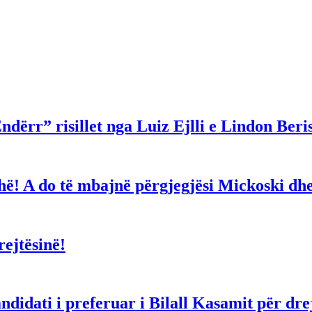
ndërr” risillet nga Luiz Ejlli e Lindon Beri
gjithë! A do të mbajnë përgjegjësi Mickoski 
ejtësinë!
dati i preferuar i Bilall Kasamit për drejt